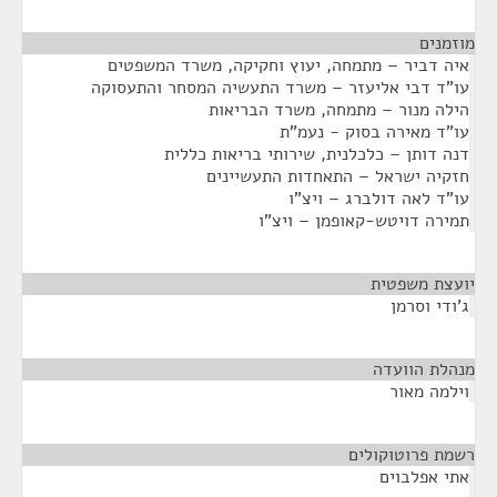
מוזמנים
¶
איה דביר – מתמחה, יעוץ וחקיקה, משרד המשפטים
עו"ד דבי אליעזר – משרד התעשיה המסחר והתעסוקה
הילה מנור – מתמחה, משרד הבריאות
עו"ד מאירה בסוק - נעמ"ת
דנה דותן – כלכלנית, שירותי בריאות כללית
חזקיה ישראל – התאחדות התעשיינים
עו"ד לאה דולברג – ויצ"ו
תמירה דויטש-קאופמן – ויצ"ו
יועצת משפטית
¶
ג'ודי וסרמן
מנהלת הוועדה
¶
וילמה מאור
רשמת פרוטוקולים
¶
אתי אפלבוים