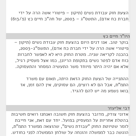
הצעת חוק עבודת נשים (תיקון – פיטורי אשה הרה על ידי
חברת כח אדם), התשס"ג – 2003, של חה"כ חיים כץ (פ/613)
היו"ר חיים כץ
¶
בוקר טוב. אנו דנים היום בהצעת חוק עבודת נשים (תיקון –
פיטורי אשה הרה על ידי חברת כח אדם), התשס"ג-2003,
בהכנה לקריאה שניה. מטרת החוק היא לא לאפשר לחברות
כוח אדם לפטר נשים בתקופת הריונן, כמו אצל מעסיק רגיל,
אלא אם יהיה היתר מיוחד משר התעשיה המסחר והתעסוקה.
ההתנייה של הצעת החוק הזאת היתה, תאום עם משרד
התמ"ת, אבל הם לא רוצים, הם עסוקים, אין להם זמן, אז
בואו נשמע מה יש להם להגיד.
דבי אליעזר
¶
אדוני צודק, מדובר בהצעת חוק חשובה ואנחנו רואים חשיבות
בהטלת אחריות על המעסיק בפועל. יחד עם זאת, אני חייבת
לומר שטיוטת החוק "עבודת נשים", שהוצאה ממשרד התמ"ת,
הוגשה כבר לממשלה והונחה על שולחן הממשלה לפני כחודש.