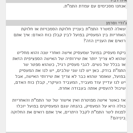
איה דביר
¶
אנחנו מסכימים עם עמדת התמ"ת.
ג'ודי וסרמן
¶
שאלה למשרד התמ"ת בעניין חלוקת הסמכויות או חלוקת
האחריות בין המעסיק בפועל לבין קבלן כוח האדם: איך אתם
רואים את העניין הזה?
ניקח מעסיק בפועל שמעסיק אישה ואחרי שנה והוא מחליט
שהוא לא צריך יותר את שירותיה של האישה הספציפית הזאת
או בכלל של נשים. לגבי מעסיק רגיל, כשהוא מפטר שר
התמ"ת בודק. כאן יש לנו שני שלבים, יש לנו את המעסיק
בפועל, שאומר שהוא כבר לא צריך את שירותי האישה, אבל
יש לנו עדיין עוד מעביד, המעביד העיקרי, קבלן כוח האדם,
שיכול להעסיק אותה בעבודה אחרת.
אז כאשר אישה מפוטרת ואין אישור של שר התמ"ת והאחריות
כולה היא על המעסיק, בהנחה שגם המעסיקים בפועל יוכלו
לפנות לשר התמ"ת לקבל היתרים, איך אתם רואים את החלוקה
ביניהם?