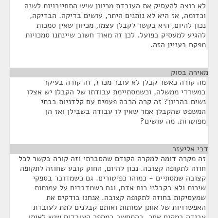
לא רוצה להעסיק את העובדת מכיוון שיש התחייבויות לשנה
וכדומה, אז היא לא נותנים היתר, עושים בדיקה. הבדיקה,
נכון להיום, היא בקשר לקבלן עצמו, מכיוון שאין סמכות
להגיע למעסיק בפועל. לכן זה מאוד חשוב שיינתנו סמכויות
מפקח בעניין הזה.
מאירה בסוק
¶
מה קורה כאשר קבלן לא עובר מכרז, זה קורה בעיקר
במשרדי ממשלה, וכשמסתיימת עבודתו של הקבלן יש אצלו
נשים בהריון? זה קרה הרבה פעמים עם קלדניות בבתי
המשפט שהקבלן אמר שאין לו עבודה בשבילן ואז הן
מפוטרות. מה עושים?
דבי אליעזר
¶
זה מקרה דומה למקרה הקודם שהסברתי וזה קורה בקשר לכל
חוזה לתקופה קצובה. נכון להיום, החוק קובע שחוזה לתקופה
קצובה שמסתיים - כמוהו כפיטורים. גם כשמדובר בספקי
שירות ולא בקבלני כוח אדם, וגם כשמדברים על עמותות
שמעסיקות בחוזה לתקופה קצובה. אנחנו בודקים את
האפשרויות של אותן עמותות ואותם קבלנים לתת לעובדת
עבודה במקום אחר, בהתחשב במספר העובדים שיש לאותו