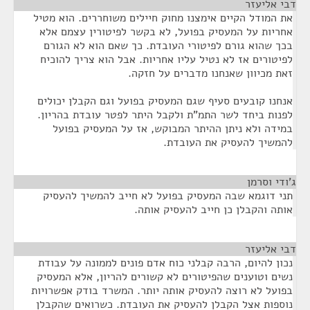
דבי אליעזר
¶
את המודל הקיים אימצנו מחוק חיילים משוחררים. הוא מטיל
אחריות על המעסיק בפועל, לא בקשר לפיטורין עצמם אלא
בכך שהוא גורם לפיטורי העובדת. כך שאם הוא לא הגורם
לפיטורים אז לא נטיל עליו אחריות. אבל הוא צריך להוכיח
זאת מכיוון שאנחנו מדברים על חזקה.
אנחנו קובעים סעיף שגם המעסיק בפועל וגם הקבלן יכולים
לפנות ביחד לשר התמ"ת ולקבל היתר לפטר עובדת בהריון.
במידה ולא ניתן ההיתר המבוקש, אז על המעסיק בפועל
להמשיך להעסיק את העובדת.
ג'ודי וסרמן
¶
תני דוגמא שבה המעסיק בפועל לא חייב להמשיך להעסיק
אותה והקבלן כן חייב להעסיק אותה.
דבי אליעזר
¶
נכון להיום, הרבה קבלני כוח אדם פונים לממונה על עבודת
נשים וטוענים שהפיטורים לא קשורים להריון, אלא המעסיק
בפועל לא רוצה להעסיק אותה יותר. המשרד בודק אפשרויות
נוספות אצל הקבלן להעסיק את העובדת. כשרואים שהקבלן