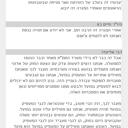
עכשיו זה בשלב של הטיוטה ואני מניחה שבשבועות
הראשונים שאחרי הפגרה זה יובא.
היו"ר חיים כץ
¶
אחרי הפגרה זה הרבה זמן. אני לא יודע אם תהיה כנסת
ואנחנו לא לוקחים צ'אנס.
דבי אליעזר
¶
אבל זה כבר לא בידי משרד התמ"ת מאחר וכבר הגשנו
לממשלה. אנחנו רוצים לעשות צדק עם הצעת החוק של אדוני
ואנחנו מטפלים בנושא בצורה מערכתית: מעבר לכך שאנחנו
מטילים אחריות על המעסיק בפועל, אנחנו גם קובעים
סמכויות למפקחי עבודה בעניין הזה. נכון להיום הם לא יכולים
לבוא למעסיק בפועל ולבקש ממנו מסמכים מסויימים וכאן
מוסיפים את הסמכויות האלה.
מעבר לכך, וזה הכי חשוב, כדי שההוראה לגבי המעסיק
בפועל תהיה מעשית, אנחנו גם מטילים עליו עונש בפועל.
העונשים שבתסקיר החוק, הם עונשים גבוהים יותר מאלה
שקבועים היום בחוק, הן לגבי מעביד והן לגבי המעסיק
בפועל. העונש שאנחנו מטילים על המעסיק בפועל הוא פועל