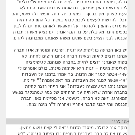
גדלה, פתאום הסוחרים הפכו לאנשים לגיטימיים ש"יכולים"
לייבא נשים באין מפריע, וגם אותם צרכנים שעד היום לא
העזו לצרוך מין בכסף – פתאום זה יהיה חופשי ולגיטימי, והם
יוכלו להרשות לעצמם ללכת לבתי בושת. כל התפיסה הזאת
שהמדינה תהפוך לסרסור-על ותאפשר לאותם סוחרים להלבין
כספים אינה מקובלת עלינו. תכף אנחנו גם נציע משהו; חברת
הכנסת לבני תציע בשם שתינו משהו שאנחנו מתכוונות לקדם.
יש כאן הכרעה פוליטית עקרונית, ערכית ומוסרית איזו חברה
אנחנו רוצים להיות ובאיזו חברה אנחנו רוצים לחיות. לא
בטוח שאנחנו רוצים לחיות בחברה שנותנת לגיטימציה
לאלימות מינית – זנות היא אלימות מינית. כולם אומרים לי
שאי-אפשר למגר את הזנות, כך אמרו בזמנו על העבדות
"אי-אפשר למגר את העבדות, מה זאת אומרת?" אז מה,
אנחנו ניתן לגיטימציה לעבדות? אני הייתי רוצה לחיות
בחברה אחרת שלא חיה על הרווחים של כסף שמתגלגל בפשע
המאורגן, זאת לא חברה, לטעמי. אני מסיימת כאן, חברת
הכנסת אתי לבני תדבר אחריי ואחריה ד"ר מינה צמח.
אתי לבני
¶
בוקר טוב לכולם. מיסוד הזנות נראה לי קצת נושא מיושן.
עשינו את זה כבר בערבים בצופים "כן מיסוד הזנות", "לא