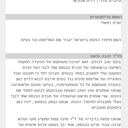
סיגלית עדרי; דלית אזולאי
רשמת פרלמנטרית
¶
שרון רפאלי
האם מיסוד הזנות בישראל יגביר את האלימות נגד נשים
היו"ר זהבה גלאון
¶
בוקר טוב לכולם. זאת ישיבה משותפת של הוועדה למעמד
האישה בראשותה של חברת הכנסת אתי לבני ושל ועדת
המשנה שלי למאבק בסחר בנשים. חברנו יחד כי חשבנו שכל
הסוגייה של אלימות מינית נגד נשים חייבת לבוא לדיון כאן
בוועדה משותפת על כל משמעויותיה, בעיקר משום שלאחרונה
אנחנו שומעים שוב ושוב הצעות שבכוונתן לבקש למסד את
הזנות. אני אומרת מראש שהעמדה של חברת הכנסת אתי לבני
ושלי מתנגדת למיסוד הזנות. אנחנו ננמק בהמשך, יהיו כאן
נימוקים חשובים.
אנחנו נפתח בדבריה של ד"ר מינה צמח שתציג סקר שהיא
ערכה עבור ערוץ הכנסת; אחר-כך נשמע עדות אישית של