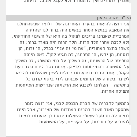
שצריך להחליט איך להתמודד ולא לקבל את כל הדעות.
היו"ר זהבה גלאון
¶
אני רוצה להיאחז בהערה האחרונה שלך ולומר שכשהתחלנו
את המאבק בנושא הסחר בנשים היה ברור לנו שהזירה
המרכזית שאנחנו צריכים לפעול בה היא של השינוי התודעתי,
ולא ללכת אחרי הלך הרוח. הלך הרוח היה מאוד ברור: זה
משהו בחצר האחורית, "את מי זה עניין בכלל, הן זרות, הן
רוסיות, הן ידעו, הן התכוונו, זה מגיע להן". זאת הייתה
התפיסה של הרשויות, זה השליך על בתי המשפט, זה השליך
על המשטרה בהתייחסות כלפיהן. אנחנו נגד הזרם ונגד דעת
הקהל, ואחד הדברים שאנחנו יכולים לציין שהצלחנו להביא
לשינוי בשורה של תחומים שבאים לידי ביטוי קודם כל
בחקיקה – הצלחנו לשכנע את הרשויות שנדרשות התייחסות
ותפיסה אחרות.
בהמשך לדבריה של חברת הכנסת לבני, אני רוצה לומר
שהסקר מאוד חשוב בהבנת העמדות של הציבור, אבל היינו
רוצות לבנות סקר שאופי השאלות ינוסח כך שאנחנו רוצים
להצביע על הסכנות, על הקשיים, על המשמעות- -