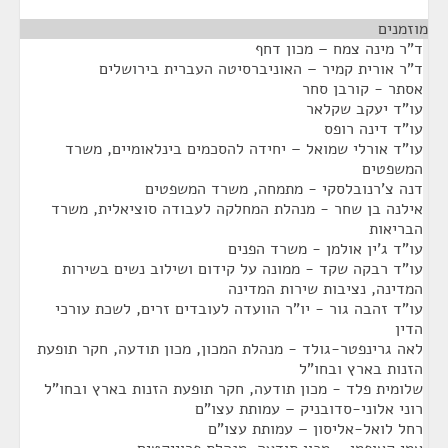
מוזמנים
¶
ד"ר מינה צמח – מכון דחף
ד"ר אורית קמיר – האוניברסיטה העברית בירושלים
אסתר - קורבן סחר
עו"ד יעקב שקלאר
עו"ד דינה רופס
עו"ד אורלי שמואל – יחידה להסכמים בינלאומיים, משרד
המשפטים
דנה צ'רנובלסקי - מתמחה, משרד המשפטים
אילנה בן שחר - מנהלת המחלקה לעבודה סוציאלית, משרד
הבריאות
עו"ד ג'ין אולמן - משרד הפנים
עו"ד רבקה שקד - ממונה על קידום ושילוב נשים בשירות
המדינה, נציבות שירות המדינה
עו"ד זהבה גור - יו"ר הוועדה לעובדים זרים, לשכת עורכי
הדין
לאה גרינפטר-גולד - מנהלת המכון, מכון תודעה, חקר תופעת
הזנות בארץ ובחו"ל
שלומית פלד - מכון תודעה, חקר תופעת הזנות בארץ ובחו"ל
רוני אלוני-סדובניק – עמותת עצו"ם
רחל לואל-אליסון – עמותת עצו"ם