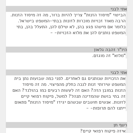
אתי לבני
¶
הביטוי "מיסוד הזנות" צריך להיות ברור, מה זה מיסוד הזנות.
הרבה מאוד זכויות מוכרות לזונות בבתי-המשפט בישראל.
כלומר אם מישהו פגע בהן, לא שילם להן, התעלל בהן, בתי
המשפט נותנים להן את מלוא הזכויות- -
היו"ר זהבה גלאון
¶
"מלוא" זה מוגזם.
אתי לבני
¶
את הזכויות שנותנים גם לאחרים. לפני כמה שבועות נתן בית
המשפט שירותי זנות לנכה כחלק מהפיצוי. מה זה מיסוד
הזנות במובן הזה? האם זה לעשות רבעים כמו בהולנד? האם
זה בתי בושת שהמדינה תנהל? למשל, פיקוח רפואי קיים
לזונות. אנשים חושבים שכשהם יגידו "מיסוד הזנות" פתאום
ייתנו להם תרופות- -
רשף חן
¶
איזה פיקוח רפואי קיים?