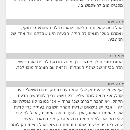
מספיק טוב להשתמש בו.
מינה צמח
¶
אבל כמה שאלות היו לאחר שאמרנו להם שהמעמד חוקי,
ואמרנו באלו תנאים זה חוקי. הבעיה היא שבדקנו צד אחד של
המטבע.
אתי לבני
¶
אנחנו נותנים לך אתגר דרך ערוץ הכנסת להרים את הנושא
הזה בכיוון של שינוי העמדות, ונראה אם הציבור מוכן לכך.
מינה צמח
¶
אף על פי שהעיסוק שלי הוא בעריכת סקרים ובמשאלי דעת
קהל, אני רוצה לומר שלא בכל נושא צריך להתחשב בדעת
הקהל. יש הרבה דברים שכן צריך – אני כמובן לא פוסלת את
זה – אבל יש נושאים שדעת הקהל חשובה בעיקר כדי לדעת
איך להתמודד איתה, איך להעביר את המסרים, אבל לא צריך
להיכנע. אני לא מומחית בנושא הזה, אני מתארת לעצמי
שיושבים פה אנשים שהם מומחים בנושא. אבל רציתי רק לומר