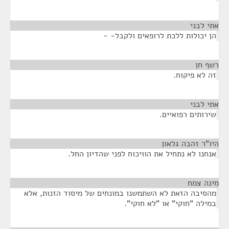
אתי לבני
¶
הן יכולות ללכת לרופאים ולקבל- -
רשף חן
¶
זה לא פיקוח.
אתי לבני
¶
שירותים רפואיים.
היו"ר זהבה גלאון
¶
אנחנו לא נתחיל את הוויכוח לפני שהדיון החל.
מינה צמח
¶
מהסיבה הזאת לא השתמשנו במונחים של מיסוד הזנות, אלא
במילה "חוקי" או "לא חוקי".