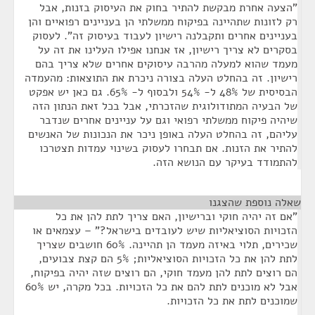
"הצעה אחרת מבקשת להתיר בחוק את העיסוק בזנות, אבל
רק לזונות שתהיינה בפיקוח ממשלתי הן בעניינים רפואיים והן
בעניינים אחרים ותקבלנה רישיון לעבוד בעיסוק זה". לעסוק
בסקרים לא צריך רישיון, אז אנחנו אפילו העלינו את זה על
מעמד שהוא למעלה מהרבה עיסוקים אחרים שלא צריך בהם
רישיון. זה בהחלט העלה בצורה ניכרת את התוצאות: מהעמדה
הבסיסית של 48% ל- 54% ולבסוף ל- 65%. גם כאן יש אפקט
של הבעיה המתודולוגית שהזכרתי, אבל בכל זאת הנתון הזה
שיהיה פיקוח ממשלתי רפואי וגם על עניינים אחרים שנדבר
עליהם, זה בהחלט העלה באופן ניכר את הנכונות של האנשים
להתיר את הזנות. אם תבחרו לעסוק בשינוי עמדות תצטרכו
להתמודד בעיקר עם הנושא הזה.
שאלה נוספת שהצגנו
¶
"אם זה יהיה חוקי וברישיון, האם צריך לתת להן את כל
הזכויות הסוציאליות שיש לעובדים בישראל?" – עצמאים או
שכירים, תלוי באיזה מעמד הן תהיינה. 60% חושבים שצריך
לתת להן את כל הזכויות הסוציאליות; 5% הם קצת צבועים,
הם רוצים לתת להן מעמד חוקי, הם רוצים שזה יהיה בפיקוח,
אבל לא מוכנים לתת להם את כל הזכויות. בכל מקרה, יש 60%
שמוכנים לתת את כל הזכויות.