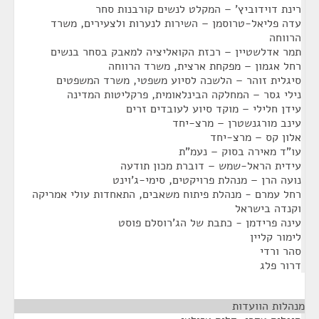
רינת דוידוביץ' – המקלט לנשים קורבנות סחר
עדה פליאל-טרוסמן – השירות לנערות ולצעירים, משרד
הרווחה
תמר אדלשטיין – רכזת הקואליציה למאבק בסחר בנשים
רחל אגמון – מפקחת ארצית, משרד הרווחה
סיגלית זוהר – הלשכה לסיוע משפטי, משרד המשפטים
נילי גסר – המחלקה הבינלאומית, פרקליטות המדינה
עידן חלילי – מוקד סיוע לעובדים זרים
עינב מורגנשטרן – מרצ-יחד
אלון קס – מרצ-יחד
עו"ד מאירה בסוק – נעמ"ת
עידית הראל-שמש – דוברת מכון תודעה
נועה הרן – מנהלת פרויקטים, סימי-ג'וינט
רחל עמרם - מנהלת פיתוח משאבים, התאחדות עולי אמריקה
וקנדה בישראל
עינה פרידמן - כתבת של הג'רוסלם פוסט
לימור קליין
סהר ורדי
דרור פלג
מנהלות הוועדות
¶