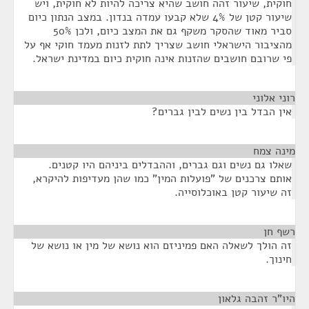
חוקית, שיעור זהה חושב שהיא צריכה להיות לא חוקית, ויש
שיעור קטן של 4% שלא קבעו עמדה בנדון. במצב הנתון כיום
סביר מאוד שהסקר משקף גם את המצב כיום, ולכן 50%
מהציבור הישראלי חושב שצריך לתת לזנות מעמד חוקי אף על
פי שרובם חושבים שהזנות אינה חוקית כיום במדינת ישראל.
רוני אלוני
¶
אין הבדל בין נשים לבין גברים?
מינה צמח
¶
שאלו גם נשים וגם גברים, וההבדלים ביניהם היו קטנים.
אותם צרכנים של "פועלות המין" כמו שהן מעדיפות להיקרא,
זה שיעור קטן באוכלוסייה.
רשף חן
¶
זה הולך לשאלה האם פמיניזם הוא נושא של מין או נושא של
חינוך.
היו"ר זהבה גלאון
¶