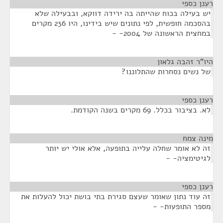
רענן כספי
¶
יש בעילה בכוח שהייתה בה ירידה דווקא, ובבעילה שלא
בהסכמה חופשית, לפי נתונים שיש בידינו, היו 236 מקרים
במחצית הראשונה של 2004- -
היו"ר זהבה גלאון
¶
של נשים נסחרות שהתלוננו?
רענן כספי
¶
לא. בציבור בכלל. 69 מקרים בשנה הקודמת.
מינה צמח
¶
זה לא אומר שחלה עלייה בתופעה, אלא אולי יש יותר
לגיטימציה- -
רענן כספי
¶
זה עוד נתון שאומר שעצם סגירת בתי בושת יכול להעלות את
מספר התופעות- -