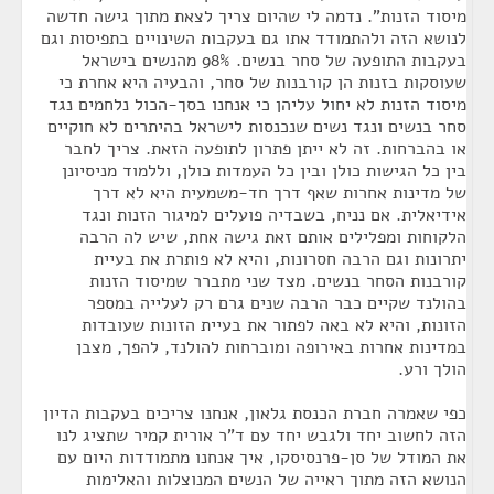
מיסוד הזנות". נדמה לי שהיום צריך לצאת מתוך גישה חדשה
לנושא הזה ולהתמודד אתו גם בעקבות השינויים בתפיסות וגם
בעקבות התופעה של סחר בנשים. 98% מהנשים בישראל
שעוסקות בזנות הן קורבנות של סחר, והבעיה היא אחרת כי
מיסוד הזנות לא יחול עליהן כי אנחנו בסך-הכול נלחמים נגד
סחר בנשים ונגד נשים שנכנסות לישראל בהיתרים לא חוקיים
או בהברחות. זה לא ייתן פתרון לתופעה הזאת. צריך לחבר
בין כל הגישות כולן ובין כל העמדות כולן, וללמוד מניסיונן
של מדינות אחרות שאף דרך חד-משמעית היא לא דרך
אידיאלית. אם נניח, בשבדיה פועלים למיגור הזנות ונגד
הלקוחות ומפלילים אותם זאת גישה אחת, שיש לה הרבה
יתרונות וגם הרבה חסרונות, והיא לא פותרת את בעיית
קורבנות הסחר בנשים. מצד שני מתברר שמיסוד הזנות
בהולנד שקיים כבר הרבה שנים גרם רק לעלייה במספר
הזונות, והיא לא באה לפתור את בעיית הזונות שעובדות
במדינות אחרות באירופה ומוברחות להולנד, להפך, מצבן
הולך ורע.
כפי שאמרה חברת הכנסת גלאון, אנחנו צריכים בעקבות הדיון
הזה לחשוב יחד ולגבש יחד עם ד"ר אורית קמיר שתציג לנו
את המודל של סן-פרנסיסקו, איך אנחנו מתמודדות היום עם
הנושא הזה מתוך ראייה של הנשים המנוצלות והאלימות