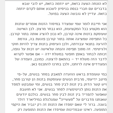
לא הונחה הצעה כזאת, יש יוזמה כזאת, יש לובי שבא
בדברים עם חברי כנסת בניסיון לשכנע אותם לקדם יוזמה
כזאת. עדיין לא גובשה הצעה בפועל.
אני חייבת לומר שמי שמצדד במיסוד הזנות אומרים שזנות
הוא מקצוע ככל המקצועות, הוא נבחר מרצון. לכן האישה
שעוסקת בזנות אינה קורבן, לא נכון להציג אותה בתור קורבן.
כל התפיסה שמציגה אותה בתור קורבן פוגעת בה, גורמת
להרעה בתנאי עבודתה, ולכן העיסוק בזנות צריך להיות חוקי
ולגיטימי. זה מתוך תפיסה והנחה שלאישה יש זכות על גופה,
זכותה לבחור באופן חופשי במשלח ידה – אם אפשר לקרוא
לדבר הזה משלח יד – בהתאם לרצונה. כמובן, העמדה של
המצדדים אינה לרוחנו, ולכן בחרנו להתכנס כאן.
כמי שעומדת בראש הוועדה למאבק בסחר בנשים, על-פי
מיטב ידיעתי, מרבית הנשים שעוסקות בזנות הן קורבן סחר,
ויש קשר הדוק בין זנות לבין סחר בנשים, ומי שמבקש למסד
את הזנות נותן לגיטימציה לסחר בנשים. אני לא חושבת
שאפשר להפריד בין זנות לבין סחר בנשים. כולכם יודעים
שאנחנו מדברים על "תעשייה" שמגלגלת כמיליארד דולר
בשנה. ברור לי שאם ימסדו את הזנות זה רק יגביר את היקפי
התופעה. ראינו שבמדינות שמיסדו את הזנות התופעה רק