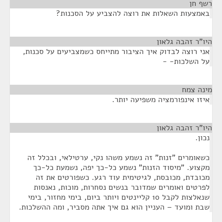
רשף חן
¶
באמצעות השאלות את רוצה להצביע על הסכנות?
היו"ר זהבה גלאון
¶
אני רוצה לבדוק איך הציבור מתייחס כשמצביעים על סכנות,
על השלכות- -
מינה צמח
¶
איזו אינפורמציה משפיעה יותר.
היו"ר זהבה גלאון
¶
נכון.
כשאומרים "זנות" זה נשמע משהו נקי, ערטילאי, ובכלל זה
מקצוע. "מיסוד הזנות" נשמע כל-כך יפה, נשמעת כל-כך
מכובדת, מכובסת, לגיטימית עוד רגע. כשפורטים את זה
לפרטים ואומרים שמדובר בנשים נסחרות, מוכות, נאנסות
שנאלצות לקבל 10 קליינטים ויותר ביום, בימי מחזור, בימי
שבת ומועד – העניין הוא גם איך אתה מסביר, ומה ההשלכות.