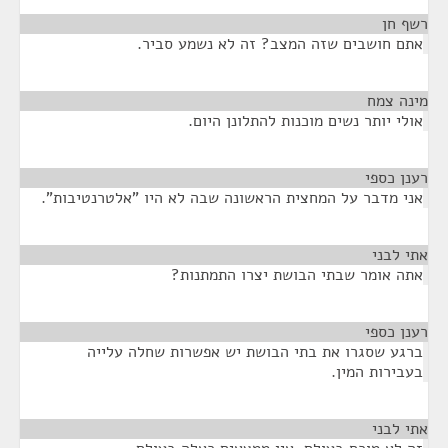
רשף חן
¶
אתם חושבים שזה המצב? זה לא נשמע סביר.
מינה צמח
¶
אולי יותר נשים מוכנות להתלונן היום.
רענן כספי
¶
אני מדבר על המחצית הראשונה שבה לא היו "אלטרנטיבות".
אתי לבני
¶
אתה אומר שבתי הבושת יצרו התמתנות?
רענן כספי
¶
ברגע שסגרו את בתי הבושת יש אפשרות שחלה עלייה
בעבירות המין.
אתי לבני
¶