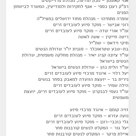
אמי קאופמן – מכון תודעה, מנהלת פרוייקטים
רפ"ק רענן כספי – אגף לחקירות ולמודיעין, המשרד לביטחון
הפנים
עופרה מתתיהו - מנהלת מחוז ירושלים במציל"ה
רוני אבישר - מוקד סיוע לעובדים זרים
עו"ד אורי שדה – מוקד סיוע לעובדים זרים
ריטה חייקין – אשה לאשה
תיקי וידאס – שת"יל
בת-שבע שטראוכלר – סגנית יו"ר שדולת הנשים
עו"ד ציונה קניג יאיר - מנהלת מחלקה משפטית, שדולת
הנשים בישראל
עו"ד הלית כהן - שדולת הנשים בישראל
יעל רלוי – איגוד מרכזי סיוע לעובדים זרים
נירית בר – יועצת הוועדה למאבק בסחר בנשים
הילה שמיר – מוקד סיוע לעובדים זרים
עו"ד נעמי לבנקרון – מוקד סיוע לעובדים זרים, יועצת
משפטית
זויה קומם – איגוד מרכזי סיוע
נועה עזרא – מוקד סיוע לעובדים זרים
גלי כוכבי-רונן – מוקד סיוע לעובדים זרים
יעל גור – המקלט לנשים קורבנות סחר
איילת פרקר – המקלט לנשים קורבנות סחר