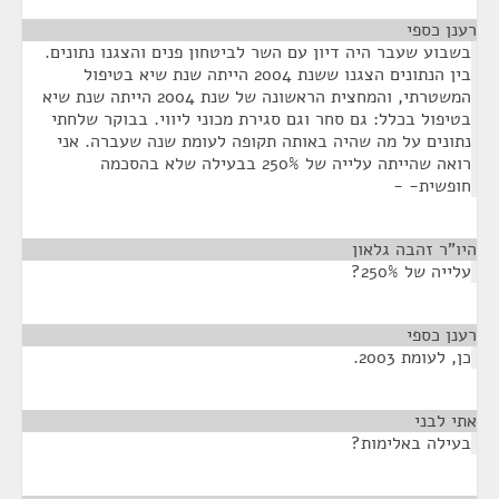
רענן כספי
¶
בשבוע שעבר היה דיון עם השר לביטחון פנים והצגנו נתונים.
בין הנתונים הצגנו ששנת 2004 הייתה שנת שיא בטיפול
המשטרתי, והמחצית הראשונה של שנת 2004 הייתה שנת שיא
בטיפול בכלל: גם סחר וגם סגירת מכוני ליווי. בבוקר שלחתי
נתונים על מה שהיה באותה תקופה לעומת שנה שעברה. אני
רואה שהייתה עלייה של 250% בבעילה שלא בהסכמה
חופשית- -
היו"ר זהבה גלאון
¶
עלייה של 250%?
רענן כספי
¶
כן, לעומת 2003.
אתי לבני
¶
בעילה באלימות?