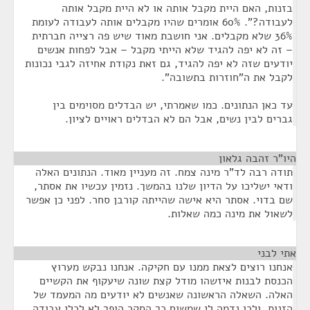
בזנות, האם היית מקבל אותה או לא היית מקבל אותה
לעבודה?". 60% אומרים שהיו מקבלים אותה לעבודה לעומת
36% שלא מקבלים. אני חושבת מאוד שיש פה רצייה חברתית
– זה לא יפה להגיד שלא הייתי מקבל – אבל לפחות אנשים
יודעים שזה לא יפה להגיד, גם זאת נקודת אחיזה לגבי נכונות
לקבל את ה"חוזרות בתשובה".
עד כאן הנתונים. כמו שאמרתי, יש הבדלים מסוימים בין
גברים לבין נשים, אבל הם לא הבדלים ראויים לציון.
היו"ר זהבה גלאון
¶
תודה רבה לד"ר מינה צמח. זה מעניין מאוד. הנתונים האלה
ודאי ישליכו על הדיון שלנו בהמשך. נזמין עכשיו את אסתר,
שם בדוי. אסתר היא אישה שהייתה קורבן סחר. לפני כן אפשר
לשאול את מינה כמה שאלות.
אתי לבני
¶
אנחנו רוצים לצאת ממנו עם חקיקה. אנחנו נבקש מערוץ
הכנסת לבנות איזשהו מודל קצת שונה שיעקוף את הקשיים
האלה. השאלה הראשונה שאנשים לא יודעים מה המעמד של
הזנות, ולכן נדמה לי שמשום כך הסקר הופך לא לכלי עבודה