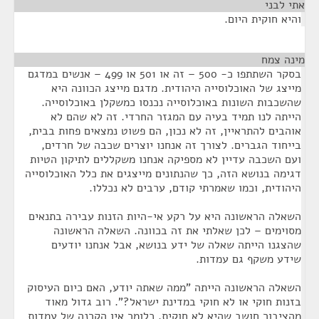
אתי לבני
¶
והיא חוקית היום.
מינה צמח
¶
בסקר השתתפו כ- 500 – זה או 501 או 499 – אנשים במדגם
מייצג של האוכלוסייה היהודית. מדגם מייצג הכוונה היא
שהשכבות השונות באוכלוסייה נכנסו כמשקלן באוכלוסייה.
הייתה לנו תמיד בעיה עם המגזר החרדי. זה לא שהם לא
אוהבים להתראיין, זה לא נכון, הם פשוט נמצאים פחות בבית,
בייחוד הגברים. לצורך זה אנחנו יוצרים שכבה של חרדים,
ועם השכבה עדיין לא מספיקה אנחנו משקללים לתיקון הטיות
דגימה בנושא הזה, כך שהנתונים מייצגים את כלל האוכלוסייה
היהודית, וכמו שאמרתי קודם, ערבים לא נכללו.
השאלה הראשונה היא על רקע אי-היות הזנות עבירה בתנאים
מסוימים – לכן שאלתי את זה בכוונה. השאלה הראשונה
שהצגנו הייתה שאלה של ידע בנושא, אבל אנחנו יודעים
שידע משקף גם עמדות.
השאלה הראשונה הייתה "ממה שאתה יודע, האם כיום העיסוק
בזנות חוקי או לא חוקי במדינת ישראל?". רוב גדול מאוד
מהציבור חושב שהיא לא חוקית. כלומר אין הקרנה של עמדות