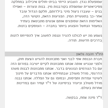
שמופעלת נגדן. השבוע הייתי בבית-חולים איכילוב במחלקה
פסיכיאטרית שמטפלת בקורבנות מין. בנות ונערות – ואפילו
בנים – שעברו ניצול מיני בילדותם, חלקם הגדול עובד
אחר-כך בתעשיית המין. הפגיעות הזאת, הקושי הזה,
האלימות הזאת שסופגים אותם אנשים מתבטאת בעתיד
במעמד הנחשל והפגוע ביותר בחברה – העוסקים בזנות.
נשמע מה יש לכולנו להגיד וננסה לחשוב איך להתייחס לזנות
בדרכים חדשות. תודה.
היו"ר זהבה גלאון
¶
חברת הכנסת אתי לבני ואני מתכוונות להגיש הצעת חוק,
ולפני שנגיש אותה אנחנו מתכוונות לקיים ישיבה בפורום הזה
עם כל הגורמים הנוגעים בדבר. אנחנו מתכוונות לבנות משהו
הדרגתי, מודל משולב שבתחילתו אנחנו מדברים על חינוך
לשינוי עמדות ותפיסות, ובסופו גם על הפללה. אנחנו נבנה
מודל משולב וניעזר בניסיונה של ד"ר קמיר וגם במדינות
אחרות בעולם.
ד"ר מינה צמח, בבקשה.