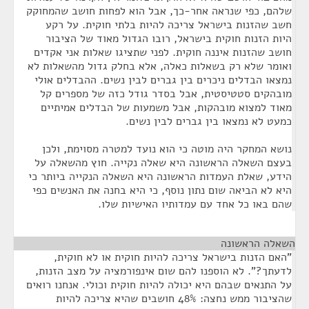
שלהם, כפי שנראה אחר-כך, אבל הוא לפחות חושב שהמחוקק
חשב שהזנות בישראל צריכה להיות בלתי חוקית. על רקע
היות הזנות חוקית בישראל, רובו הגדול מאוד של הציבור
חושב שהזנות איננה חוקית. לפני שתציגו שאלות אני אקדים
ואומר שלא רק בשאלות כאלה, אלא בחלק גדול מהשאלות לא
נמצאו הבדלים ניכרים בין גברים לבין נשים. ההבדלים אולי
מובהקים סטטיסטית, אבל בסדר גודל כזה של מספרים קל
מאוד למצוא מובהקות, אבל משמעות של הבדלים אמיתיים
כמעט לא נמצאו בין גברים לבין נשים.
נושא המחקר היה מוטה כי הוא נועד למטרה מסוימת, ולכן
בעצם השאלה הראשונה היא שאלה נקייה. חוץ מהשאלה על
הידע, שאלת העמדות הראשונה היא השאלה הנקייה ביותר כי
היא לא הביאה שום נתון נוסף, כי היא בחנה את האנשים כפי
שהם באו כל אחד עם עמדותיו האישיות שלו.
השאלה הראשונה
¶
"האם הזנות בישראל צריכה להיות חוקית או לא חוקית,
לדעתך?". לא הוספנו להם שום אינפורמציה על מצב הזנות,
על התנאים שבהם היא יכולה להיות חוקית וכולי. אנחנו רואים
שהציבור ממש נחצה: 48% חושבים שהיא צריכה להיות