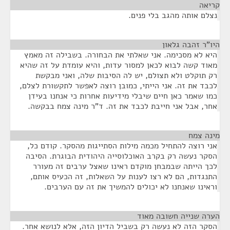
קריאה
¶
נצלם אותה מהגב בלי פנים.
היו"ר זהבה גלאון
¶
היא לא מסכימה. אני שאלתי את הבחורה. בשבילה זה מאמץ
מאוד קשה לבוא לכאן למסור עדות, והיא עומדת על זה שהיא
רק תוקלט ולא תצולם, יש לה הסיבות שלה, ואני מבקשת
לכבד את זה. אני הייתי, כמובן רוצה לאפשר לתקשורת לצלם,
כמו שאמר כאן חיים שיבלי מידיעות אחרות כי אנחנו בעידן
אחר, אבל אני חייבת לכבד את זה. ד"ר מינה צמח בבקשה.
מינה צמח
¶
אני רוצה להתחיל מכמה מילות הסתייגות מהסקר. קודם כל,
הסקר נעשה רק בקרב האוכלוסייה היהודית הבוגרת. הסיבה
לכך הייתה שבמבחן מוקדם ראינו שאצל ערבים זה מעורר
התנגדות, הם לא רצו לענות על השאלות, זה הכעיס אותם,
וראינו שאנחנו לא יכולים להמשיך את זה עם הערבים.
הערה שנייה חשובה מאוד
¶
הסקר הזה לא נעשה רק בשביל הדיון הזה, אלא לנושא אחר.