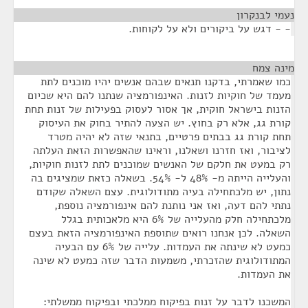
נעמי לבנקרון
¶
- - דגש על ביקורים ולא על לקוחות.
מינה צמח
¶
כמו שאמרתי, בדקנו תנאים שבהם אנשים יהיו מוכנים לתת
מעמד של חוקיות לזנות. האינפורמציה שנתנו להם היא שכיום
הזנות בישראל חוקית, אך אסור לעסוק בפעילות של זנות תחת
קורת גג, אלא רק בחוץ. יש הצעה להתיר בחוק את העיסוק
תחת קורת גג בבתים פרטיים, בתנאי שזה לא יהיה מטרד
לציבור, ואז חזרנו ושאלנו, וראינו שהאפשרות הזאת העלתה
רק במעט את חלקם של האנשים שמוכנים לתת לזנות חוקיות,
והעלייה הייתה מ- 48% ל- 54%. בשאלה כזאת שמציגים בה
נתון, יש מלכתחילה בעיה מתודולוגית. עצם השאלה שקודם
נתתי להם דעה, ואז אני נותנת להם אינפורמציה נוספת,
מלכתחילה חלק מהעלייה של 6% היא מלאכותית בגלל
השאלה. לכן אנחנו רואים שתוספת האינפורמציה הזאת בעצם
כמעט לא שינתה את העמדות. עלייה של 6% עם הבעיה
המתודולוגית שהזכרתי, משמעות הדבר שזה כמעט לא שינה
את העמדות.
המשכנו לדבר על זנות בפיקוח ממלכתי ובפיקוח ממשלתי: