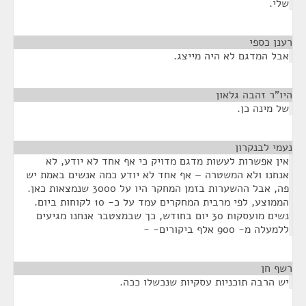
שלי.
רענן כספי
¶
אבל המדגם לא היה מייצג.
היו"ר זהבה גלאון
¶
של מינה כן.
נעמי לבנקרון
¶
אין אפשרות לעשות מדגם מדויק כי אף אחד לא יודע, לא
אנחנו ולא המשטרה – אף אחד לא יודע כמה אנשים באמת יש
פה, אבל ההשערות בזמן המחקר היו על 3000 שנמצאות כאן.
הממוצע, לפי מרבית המחקרים עמד על כ- 10 לקוחות ביום.
נשים מועסקות 30 יום בחודש, כך שבמצטבר אנחנו מגיעים
ללמעלה מ- 900 אלף ביקורים- -
רשף חן
¶
יש הרבה תוכניות עסקיות שנכשלו ככה.