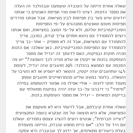
שאלה אחרת הייתה על העובדה ששמענו שבהולנד זה העלה
את מספר הזונות. רצינו לראות מהי תפיסת האנשים כי אנחנו
יודעים שיש פער בין תפיסות לבין מציאות. אבל אנחנו מודדים
תפיסות משום שאנשים מתנהגים על-פי התפיסות
הסובייקטיביות שלהם, ולא על-פי המצב במציאות, ואם אנחנו
רוצים להתמודד עם נושא מסוים צריך קודם, כמובן, צריך
להתמודד עם המציאות, אבל זה לא מספיק – אחר-כך צריך
להתמודד עם התפיסות הסובייקטיביות. כאן שאלנו: אם הזנות
תהיה חוקית ובפיקוח, האם לדעתך זה יגדיל את מספר
העוסקות בזנות או יקטין או שלא תהיה לכך השפעה?" יש פה
הסכמה עם הממצא בהולנד: 29% חושבים שזה יגדיל, לעומת
14% שחושבים שזה יקטין, והשאר לא ישפיע או לא השיבו על
השאלה. כלומר כמעט שליש מהמרואיינים חושבים שמתן
מעמד חוקי לזנות – אולי אפילו פה אפשר להשתמש במילה
"מיסוד" כי דיברנו על-כך שזה יהיה בפיקוח ממשלתי עם
בדיקות רפואיות – יגדיל את מספר העוסקות בזנות.
שאלה אחרת קיבלתם, אבל לדעתי היא לא משקפת את
המציאות, אלא היא תוצאה של מה שנקרא בשפה המקצועית
"רצייה חברתית"; אנשים רוצים להציג עצמם נחמדים. שאלנו
עם היד על הלב: "אם היית מחפש עובדת, והייתה מועמדת
בעלת כישורים מתאימים, אך ידוע לך שבעברה היא עסקה