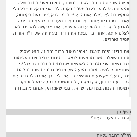
אישה שהייתה קורבן לסחר בנשים, היא נמצאת בחדר שלי,
והיא תיכנס לכאן בעוד מספר דקות. לכן אני מבקשת מכל כלי
התקשורת לא לצלם אותה. אפשר רק להקליט. זאת בקשתה,
ואנחנו מכבדים אותה. אנחנו מאוד מעריכים שהיא הסכימה
להגיע לכאן כדי לתת עדות אישית, ואני מבקשת להקפיד לא
לצלם אותה. אחר-כך נפתח את הדיון בעזרתה של ד"ר אורית
קמיר ואחרים.
את הדיון היום הצגנו באופן מאוד ברור ומכוון. הוא יעסוק
היום בשאלה האם ההצעות למיסוד הזנות יגביר את האלימות
נגד נשים. אני מזכירה לאנשים שנוכחים בחדר הזה שלפני
שנתיים-שלוש נחשפה הצעה של מספר גורמים שחברו להם
יחד, בעלי מקצועות חופשיים – אין לי דרך אחרת להגדיר את
זה – עורכי דין, אקדמאים, לוביסטים כדי להביא לחקיקה
למיסוד הזנות במדינת ישראל. כפי שאמרתי, אנחנו מתנגדות-
-
רשף חן
¶
הונחה הצעה כזאת?
היו"ר זהבה גלאון
¶