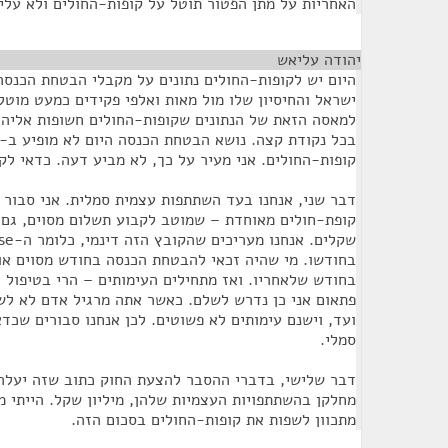
האחריות על מתן הפטור תוטל על קופות-החולים ולא עלינ
יהודה עליאש
¶
היום יש לקופות-החולים נתונים על מקבלי הבטחת הכנסה
ישראל והחיסיון שלו מול מאות ואלפי פקידים כמעט מוט
למאסה הזאת של הנתונים שקופות-החולים חשופות אליה
קופות-החולים. אני מעיר על כך, לא מביע דעה. כדאי ל
דבר שני, אנחנו בעד השתתפות עצמית סמלית. אני סבור 
בחודשו. מי שהיה זכאי להבטחת הכנסה בחודש מסוים או
בחודש שלאחריו. ואז מתחילים העימותים – הרי בטיפול 
פתאום אני כן נדרש לשלם. כאשר אתה מרגיל אדם לא לש
ועד, וישנם עימותים לא פשוטים. לכן אנחנו סבורים שכד
סמלי.
דבר שלישי, בדברי ההסבר להצעת החוק כתוב שזה יעלה ל
מחלקן בהשתתפויות העצמיות שלהן, מיליון שקל. הייתי
מתכוון לשפות את קופות-החולים בסכום הזה.