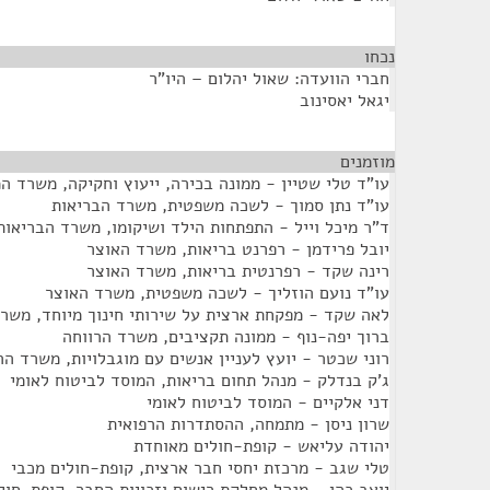
נכחו
¶
חברי הוועדה: שאול יהלום – היו"ר
יגאל יאסינוב
מוזמנים
¶
עו"ד טלי שטיין - ממונה בכירה, ייעוץ וחקיקה, משרד 
עו"ד נתן סמוך - לשכה משפטית, משרד הבריאות
ד"ר מיכל וייל - התפתחות הילד ושיקומו, משרד הבריאות
יובל פרידמן - רפרנט בריאות, משרד האוצר
רינה שקד - רפרנטית בריאות, משרד האוצר
עו"ד נועם הוזליך - לשכה משפטית, משרד האוצר
לאה שקד - מפקחת ארצית על שירותי חינוך מיוחד, משרד
ברוך יפה-נוף - ממונה תקציבים, משרד הרווחה
רוני שכטר - יועץ לעניין אנשים עם מוגבלויות, משרד הר
ג'ק בנדלק - מנהל תחום בריאות, המוסד לביטוח לאומי
דני אלקיים - המוסד לביטוח לאומי
שרון ניסן - מתמחה, ההסתדרות הרפואית
יהודה עליאש - קופת-חולים מאוחדת
טלי שגב - מרכזת יחסי חבר ארצית, קופת-חולים מכבי