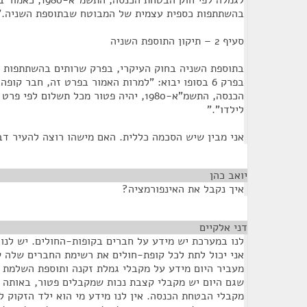
בהשתתפות כספית עצמית של המבוטח שבתוספת השניה."
סעיף 2 – תיקון התוספת השניה
בתוספת השניה בחוק העיקרי, בפרק שרותים בהשתתפות 
בפרק 6 בסופו יבוא: "למרות האמור בפרט זה, חבר קו
הכנסה, התשמ"א-1980, יהיה פטור מכל תשלום ל
לילדו"."
אני מבין שיש הסכמה כללית. האם מישהו רוצה להעיר ד
יואב כהן
¶
איך נקבל את האינפורמציה?
דני אלקיים
¶
לנו במערכת יש מידע על חברים בקופות-החולים. יש לנו
אני יכול לתת לכל קופת-חולים את רשימת החברים שלה ש
מעביר היום מידע על מקבלי גמלת זקנה ותוספת השלמת ה
שגם היום יש מקבלי קצבת נכות שמקבלים פטור, באותה 
מקבלי הבטחת הכנסה. אין לנו מידע מי הוא ילד הזקוק ל