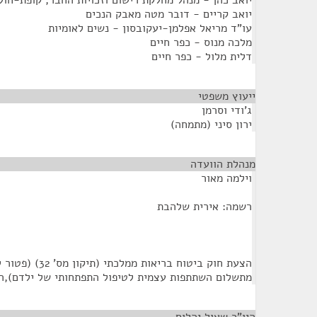
יואב כהן - מנהל מחלקת רישום וזכויות החבר, קופת-חול
יואב קריים - דובר מטה מאבק הנכים
עו"ד מריאל אפלמן-יעקובסון - נשים לאומיות
מלכה מנוס - כפר חיים
דלית מלול - כפר חיים
ייעוץ משפטי
¶
ג'ודי וסרמן
ירון סיני (מתמחה)
מנהלת הוועדה
¶
וילמה מאור
רשמה: אירית שלהבת
הצעת חוק ביטוח בריא
מתשלום השתתפות עצמית לטיפול התפתחותי של ילדם),התשס"ה-2005