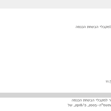
ות ממלכתי (תיקון מס' 32) (פטור למקבלי הבטחת הכנסה
טוח בריאות ממלכתי (תיקון מס' 32) (פטור למקבלי הבטחת הכנסה
מתשלום השתתפות עצמית לטיפול התפתחותי של ילדם),התשס"ה-2005, פ/2918, של