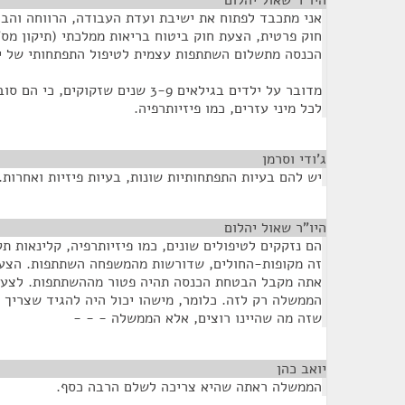
היו"ר שאול יהלום
¶
אני מתכבד לפתוח את ישיבת ועדת העבודה, הרווחה והבר
הכנסה מתשלום השתתפות עצמית לטיפול התפתחותי של ילדם
מדובר על ילדים בגילאים 3-9 שנים שזקוק
לכל מיני עזרים, כמו פיזיותרפיה.
ג'ודי וסרמן
¶
יש להם בעיות התפתחותיות שונות, בעיות פיזיות ואחרות.
היו"ר שאול יהלום
¶
הם נזקקים לטיפולים שונים, כמו פיזיותרפיה, קלינאות ת
זה מקופות-החולים, שדורשות מהמשפחה השתתפות. הצעת
אתה מקבל הבטחת הכנסה תהיה פטור מההשתתפות. לצערנ
הממשלה רק לזה. כלומר, מישהו יכול היה להגיד שצריך ל
שזה מה שהיינו רוצים, אלא הממשלה - - -
יואב כהן
¶
הממשלה ראתה שהיא צריכה לשלם הרבה כסף.