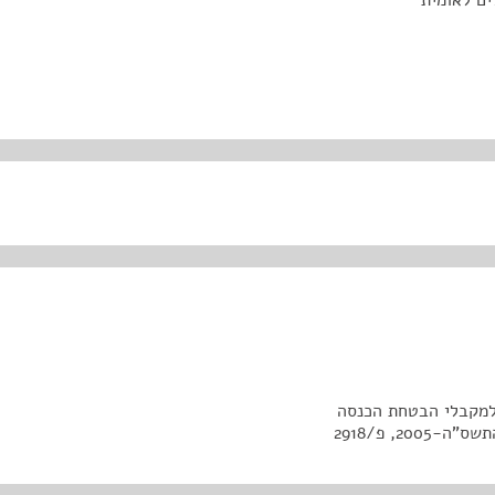
ים לאומית
ות ממלכתי (תיקון מס' 32) (פטור למקבלי הבטחת הכנסה
, פ/2918