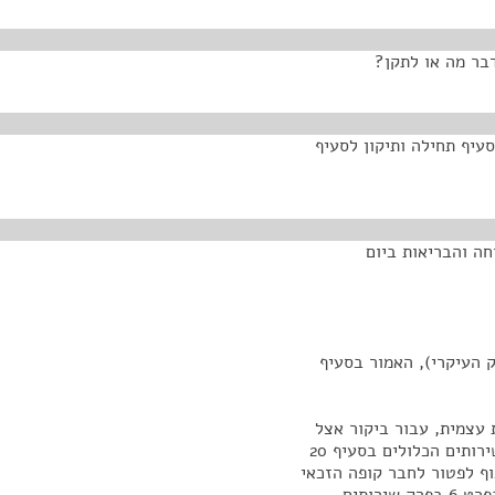
בר מה או לתקן?
עיף תחילה ותיקון לסעיף
חה והבריאות ביום
כתי, התשנ"ד-1994 (להלן החוק העיקרי), האמור בסעיף
 (1) לתשלום השתתפות עצמית, עבור ביקור אצל
רופא, מכון או מרפאת חוץ, לא יחול התשלום האמור על שירותים הכלולים בסעיף 20
ף לפטור לחבר קופה הזכאי