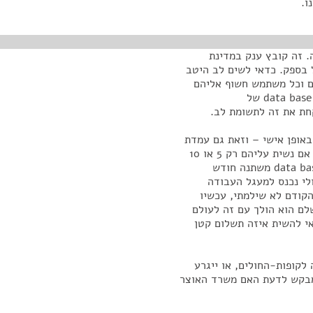
ו.
. זה קובץ ענק במדינת
ל בספק. כדאי לשים לב היטב
ם וכל משתמש חשוף אליהם
בכל נקודת קצה. נושא הבטחת הכנסה היום לא מופיע ב-data base של
קחת את זה לתשומת לב.
באופן אישי – וזאת גם עמדת
קופת-חולים מאוחדת – שמוטב לקבוע תשלום מסוים, גם אם נשית עליהם רק 5 או 10
שקלים. אנחנו מעריכים שהקובץ הזה דינמי, כלומר ה-data base משתנה חודש
לי נכנס למעגל העבודה
הקודם לא שילמתי, עכשיו
לם הוא הולך עם זה לעולם
אי להשית איזה תשלום קטן
קופות-החולים, או ייגרע
 מבקש לדעת האם משרד האוצר