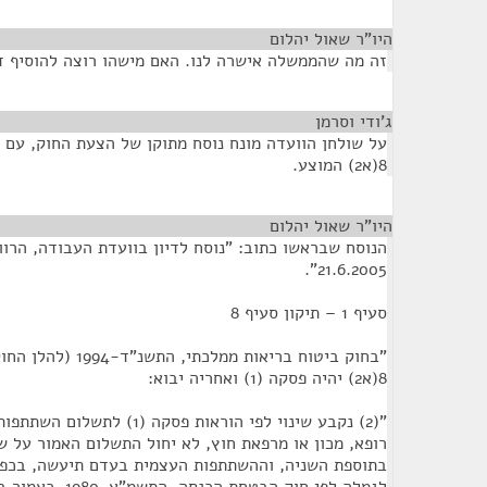
היו"ר שאול יהלום
¶
זה מה שהממשלה אישרה לנו. האם מישהו רוצה להוסיף ד
ג'ודי וסרמן
¶
על שולחן הוועדה מונח נוסח מתוקן של הצעת החוק, עם ס
8(א2) המוצע.
היו"ר שאול יהלום
¶
הנוסח שבראשו כתוב: "נוסח לדיון בוועדת העבודה, הרוו
21.6.2005".
סעיף 1 – תיקון סעיף 8
"בחוק ביטוח בריאות ממל
8(א2) יהיה פסקה (1) ואחריה יבוא:
"(2) נקבע שינוי לפי הוראות פסקה
בתוספת השניה, וההשתתפות העצמית בעדם תיעשה, בכפו