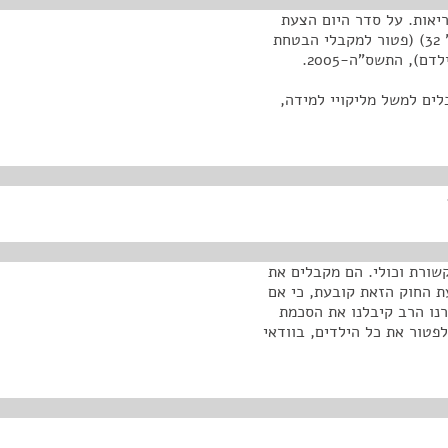
יאות. על סדר היום הצעת
חוק פרטית, הצעת חוק ביטוח בריאות ממלכתי (תיקון מס' 32) (פטור למקבלי הבטחת
), התשס"ה-2005.
ים, כי הם סובלים למשל מליקויי למידה,
קשורת וכולי. הם מקבלים את
 החוק הזאת קובעת, כי אם
ו הרב קיבלנו את הסכמת
פטור את כל הילדים, בוודאי