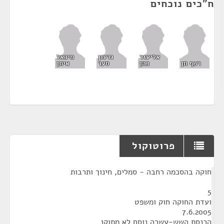
ח"כים נוכחים
אליעזר
גדעון
מיכאל
רשף חן
כהן
סער
איתן
פרוטוקול
¶
חוקה בהסכמה רחבה - סמלים, חינוך ותרבות
5
ועדת החוקה חוק ומשפט
7.6.2005
הכנסת השש-עשרה נוסח לא מתוקן