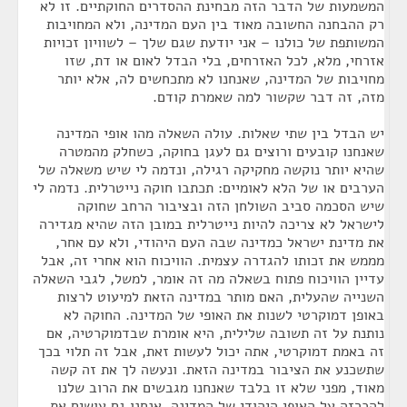
המשמעות של הדבר הזה מבחינת ההסדרים החוקתיים. זו לא
רק ההבחנה החשובה מאוד בין העם המדינה, ולא המחויבות
המשותפת של כולנו – אני יודעת שגם שלך – לשוויון זכויות
אזרחי, מלא, לכל האזרחים, בלי הבדל לאום או דת, שזו
מחויבות של המדינה, שאנחנו לא מתכחשים לה, אלא יותר
מזה, זה דבר שקשור למה שאמרת קודם.
יש הבדל בין שתי שאלות. עולה השאלה מהו אופי המדינה
שאנחנו קובעים ורוצים גם לעגן בחוקה, כשחלק מהמטרה
שהיא יותר נוקשה מחקיקה רגילה, ונדמה לי שיש משאלה של
הערבים או של הלא לאומיים: תכתבו חוקה נייטרלית. נדמה לי
שיש הסכמה סביב השולחן הזה ובציבור הרחב שחוקה
לישראל לא צריכה להיות נייטרלית במובן הזה שהיא מגדירה
את מדינת ישראל כמדינה שבה העם היהודי, ולא עם אחר,
מממש את זכותו להגדרה עצמית. הוויכוח הוא אחרי זה, אבל
עדיין הוויכוח פתוח בשאלה מה זה אומר, למשל, לגבי השאלה
השנייה שהעלית, האם מותר במדינה הזאת למיעוט לרצות
באופן דמוקרטי לשנות את האופי של המדינה. החוקה לא
נותנת על זה תשובה שלילית, היא אומרת שבדמוקרטיה, אם
זה באמת דמוקרטי, אתה יכול לעשות זאת, אבל זה תלוי בכך
שתשכנע את הציבור במדינה הזאת. ונעשה לך את זה קשה
מאוד, מפני שלא זו בלבד שאנחנו מגבשים את הרוב שלנו
להכרזה על האופי היהודי של המדינה, אנחנו גם עושים את