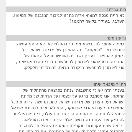
רות גביזון
¶
לא היית מנסה למצוא איזה פתרון לניכור המובנה של המיעוט
הערבי, בעיקר בקשר להמנון?
גדעון סער
¶
במילה אחת: לא. בשתי מילים: בהחלט לא. לא הייתי עושה
שום שינוי ב"התקווה". זה ההמנון של מדינת ישראל. כל
ניסיון להתפשר בעניין הזה זה התפשרות על הזהות של
המדינה. כמו שאני לא מוכן להתפשר בדברים הדמוקרטיים,
אני לא מוכן להתפשר בנקודה הזאת. זה מדרון חלקלק.
היו"ר מיכאל איתן
¶
בעניין הזה יש לי מחשבות שניות כתוצאה מהתהליך של
החוקה. אני מסתכל כרגע על עצמי ועל הזהות של מדינת
ישראל ועל הצורך של מדינת ישראל לתת תחושת הזדהות לכל
התושבים. לעם היהודי יש חוקה, הוא לא חיכה למדינת ישראל
שתהיה לו חוקה. זו החוקה הכי טובה בעולם, כי היא הצליחה
להחזיק את העם הזה במשך אלפי שנים בצורה מופלאה.
כנראה שהיו עקרונות חוקתיים בסיסיים שהצליחו להתגבר
ולהחזיר אותנו חזרה ולשמור על המסגרת, עם כל הקשיים,