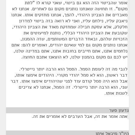
אומר שהביטוי הזה הוא גם ביטוי, שאני קורא לו "לתת
מקום". זו תחושה שאנחנו נותנים מקום גם לאחרים. אנחנו לא
מאבדים את הצביון היהודי, להפך, אנחנו מחזקים אותו. אנחנו
ניאבק עליו, נילחם עליו, ואני לא רואה בזה ביטוי למדרון
חלקלק, אלא עסקת חבילה שמחזקת מאוד את הצביון היהודי,
שקובעת את הצביון היהודי הכללי, נותנת למיעוטים את
הזכויות שלהם, ובאחד הדברים המשותפים, שזה ההמנון,
אנחנו נותנים מקום גם למי שאינם יהודים, ואומרים להם: אתם
נלחמים אתנו, אתם חייבים בחובות אתנו, אתם במדינה שלנו,
יש לכם גם מקום בהמנון שלנו, לא הוצאנו אתכם החוצה.
לגבי מה זה לעומת הסמל. הסמל הוא הרבה יותר נייטרלי.
דבר ראשון, הוא לא סמל יהודי מקורי. היהודים אימצו אותו,
אבל הוא היה סמל קודם עוד לפני שהיהודים אימצו אותו. דבר
שני, הוא הרבה יותר נייטרלי. זה הסמל, אנחנו לא צריכים
לשנות אותו.
גדעון סער
¶
אתה אומר את זה, אבל הערבים לא אומרים את זה.
היו"ר מיכאל איתן
¶