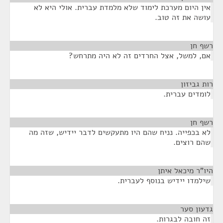
אין היום מערכת לימוד שלא מלמדת עברית. אולי היא לא
עושה את זה טוב.
רשף חן
¶
אם, למשל, אצל החרדים זה לא היה מתרחש?
רות גביזון
¶
לומדים עברית.
רשף חן
¶
לא בכפייה. נניח שהם היו מתעקשים לדבר יידיש, שזה מה
שהם רוצים.
היו"ר מיכאל איתן
¶
שילמדו יידיש בנוסף לעברית.
גדעון סער
¶
זה חובה לבגרות.