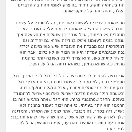
ואז כשתהיה חוקה, ויהיה בה פרק לאומי ויהיו בה הדברים
האלה, יהיה יותר קל לתקוף אותם.
מה שאנחנו צריכים לעשות באחריות, זה להסתכל על עצמנו
כחברה שיש בה בעיה, שאנחנו יודעים עליה, ואנחנו לא
מוותרים על הייחוד, אבל אנחנו כן שואלים את השאלה איך
אנחנו בונים לעצמנו אופק במדינה שהיא גם יהודית וגם
דמוקרטית וגם מכבדת את העובדה שיש כאן מיעוט ילידי.
נכון שבינתיים עמדתו היא או הכול או לא כלום, אבל הוא
ימשיך לחיות כאן, והוא צריך לקבל תשובה יותר פרטנית
מהתשובה שהוא מזמין, כשהוא דוחה הכול על הסף.
אני רוצה להסביר לך למה יש הבדל בין דגל לבין המנון. דגל
מתנפנף ברוח, לא נעים לך לעמוד תחתיו, היית מעדיף דגל
ירוק עם כל מיני סמלים אחרים, אבל הדגל מתנפנף ברוח,
וכשאתה הולך מטעם מדינת ישראל כאלופת ישראל להתמודד
בעולם, הדגל שמתנפנף ברוח, הוא דגל שאתה מרגיש גאה בו.
ההמנון הוא יותר בעייתי, כי אתה יכול לעמוד בהמנון ולא
לשיר, וזה בסדר, זה מכובד. אתה שומע את השירה, והמדינה
שלך לא רק שרה שיר שלא שלך, היא שרה שיר שהוא חורבנך:
אנחנו עם חופשי בארצנו. והם עם, אומנם חופשי, אבל לא
לגמרי עם.