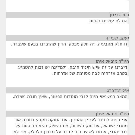
רות גביזון
¶
הם לא עושים בגרות.
יעקב שפירא
¶
זו חלק מהבעיה. זה חלק מפסק-הדין שהזכרנו בפעם שעברה.
היו"ר מיכאל איתן
¶
דיברנו על זה שיש חינוך חובה, ולמדינה יש זכות להטמיע
בקרב אזרחיה לבה מסוימת של אזרחות.
איל זנדברג
¶
המצב המשפטי היום לגבי מוסדות הפטור, שאין חובה ישירה.
היו"ר מיכאל איתן
¶
אני רוצה לחזור לעניין ההמנון. אם החוקה תקבע בתוכה את
מועדי ישראל, את חוק השבות, את השפה, והיא מבוססת על
רוב יהודי, אנחנו לא צריכים לדבר על מדרון חלקלק. אני לא