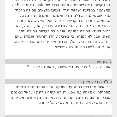
זה נוקשה. נניח שהחוקה תהיה ברוב של 80%, ונניח ש-80%
מהציבור במדינת ישראל יגיד: אנחנו מוצאים את זה מגביל
מדי, שבטי מדי, בדלני מדי, ואנחנו רוצים פה מדינת כל
אזרחיה, במובן הדמוקרטי, נייטרלי של המילה, לא במובן
שמדינת כל אזרחיה שתהיה מדינה ערבית, אני, למשל, לא
רוצה למנוע את זה בחוקה. אני רוצה לעשות את זה יותר
קשה, אבל לא למנוע, כי בשבילי, הדמוקרטיה אומרת שאם
רוב של הציבור בישראל, יהודים ולא יהודים, אכן כך ירצה,
אני אנסה לשכנע אותו שזה טיפשי- - -
גדעון סער
¶
אם רוב של 80% ירצה דיקטטורה, האם זה אפשרי?
היו"ר מיכאל איתן
¶
כן. אתם מדברים כרגע על החוקה, אבל החיים יותר חזקים
מהחוקה. אם יהיו פה 80%, זו לא תהיה מדינת ישראל שאנחנו
מגדירים אותה מדינה יהודית. זו תהיה מדינה אחרת. אם יהיה
רוב, הוא יעשה את זה, הוא לא ישאל אותנו.