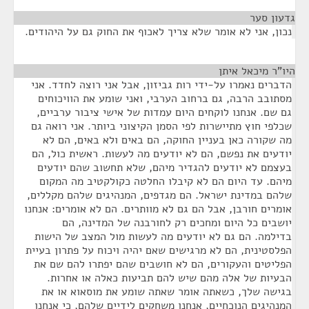
גדעון סער
¶
נכון, אני לא אומר שלא צריך לאכוף את החוק גם על היהודים.
היו"ר מיכאל איתן
¶
הדברים נאמרו על-ידי רות גביזון, אבל אני רוצה לחדד. אני
מסתובב הרבה, גם ברחוב הערבי, ואני שומע את הוויכוחים
גם שם. אנחנו לוקחים היום עמדות של אישי ציבור ערביים,
שכלפי חוץ מתיישרות לפי הסמן הקיצוני ביותר. אני רואה גם
מה שקורה כאן בעניין החוקה, הם באים ולא באים, הם לא
יודעים את נפשם, הם לא יודעים מה לעשות. ראשית כול, הם
בעצמם לא יודעים להגדיר מיהם, שלא תחשוב שהם יודעים
מיהם. עד היום הם לא קיבלו החלטה כקולקטיב מה המקום
שלהם במדינת ישראל. הם מגדפים, המנהיגים שלהם מקללים,
אומרים חורבן, אבל הם גם לא מוותרים. הם לא אומרים: אנחנו
יושבים כל היום ומחכים רק לחורבנה של המדינה, הם
בדילמה. הם גם לא יודעים מה לעשות מול המצב של הישות
הפלסטינית, הם לא מרגישים שאם יהיה ויכוח על פתרון בעיית
הפליטים והעקורים, הם לא חושבים שהם יפתרו להם שם את
הבעיות של אלה מהם שיש להם תביעות כאלה או אחרות.
בגישה שלך, כשאתה אומר שאתה שומע את מוסאוא או את
המנהיגים הנוכחיים, אנחנו משחקים לידיים שלהם, כי אנחנו