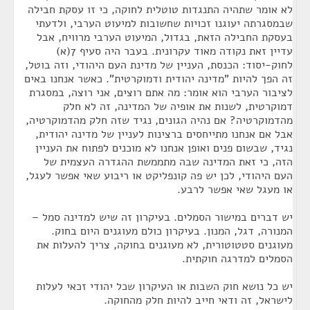
לא אומר שתהיה התנגדות טוטלית לחוקה, כי זו עסקת חבילה
שבמסגרתה יעוגנו זכויות שחשובות למיעוט הערבי, ולדעתי
בעסקת החבילה הזאת, בגדול, המיעוט הערבי מרוויח, אבל
עדיין זאת נקודה מאוד עקרונית. בעבר היה סעיף 7(א)
לחוק-יסוד: הכנסת, העניין של מדינת העם היהודי, וזה בוטל,
זה הפך להיות "מדינה יהודית ודמוקרטית". כאשר אנחנו באים
לציבור הערבי הוא אומר: מה אתם רוצים, אני רוצה, במסגרת
דמוקרטית, לשנות את אופיה של המדינה, זה לא חלק
מהדמוקרטיה? אם נהיה הגונים, נגיד שזה חלק מהדמוקרטיה,
אבל אם אנחנו מתייחסים ברצינות לעניין של מדינה יהודית,
נגיד, שבשום פנים ואופן אנחנו לא מוכנים לפתוח את העניין
הזה, כי זאת המדינה שבה מתממשת ההגדרה העצמית של
העם היהודי, לכן יש פה קונפליקט או ריבוע שאי אפשר לעגל,
או מעגל שאי אפשר לרבע.
יש דברים במישור הסמלים. בעיקרון זה שיש למדינה סמל –
המנורה, דגל, המנון. בעיקרון כולם מעוגנים היום בחוק.
מעוגנים סטטוטורית, לא מעוגנים בחוקה, צריך להעלות את
הסמלים למדרגה חוקתית.
יש כל נושא חוק השבות או העיקרון שכל יהודי זכאי לעלות
לישראל, זה ודאי חייב להיות חלק מהחוקה.