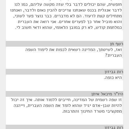
חופשית, שהם יכולים לדבר בלי שזה מקשה עליהם, כמו לנו
לדבר אנגלית בכנס שאנחנו צריכים להכין נאום ולדבר, ואנחנו
מתחילים קצת לרעוד. הם לא מדברים. כבר נוצר פער לשוני,
והוא מוביל אחר כך לפערים אחרים. אני רואה את העברית
כמלחמת קודש, לא רק במובן הלאומי, שהוא ודאי חשוב לי.
רשף חן
¶
ואז, לשיטתך, המדינה רשאית לכפות את לימוד השפה
העברית?
רות גביזון
¶
היא כופה.
היו"ר מיכאל איתן
¶
זו שפה רשמית של המדינה, חייבים ללמוד אותה. איך זה יכול
להיות שבן-אדם יגיד שהוא לומד את השפה העברית, וייהנה
מתקציבי משרד החינוך והתרבות.
רות גביזון
¶