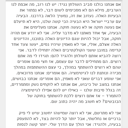
אם אנחנו כולנו סביב השולחן נגיד: יש לנו רוב, מה אכפת לנו
הערבים, מילא הם לא מסכימים לשום דבר, לא נפתור את
הבעיות האלה. נעזוב את זה, נמשיך הלאה בדרכנו. הבעיה
עם ערביי ישראל היא הבעיה הכי קשה שלנו, היא לא תיעלם
אם נעשה חוקה או לא נעשה חוקה. אנחנו מעלימים את
הבעיה, אף אחד מאתנו לא מדבר עליה. אני לא יודע אם תהיה
חוקה, אבל יכול להיות שגם הדיונים האלה בתוכנו, והדיונים
האלה אצלם, אולי, אני לא מאמין שיהיו נסים, יעשו צעד אחד
קדימה במובן ששני הקולקטיבים האלה יתחילו לדבר. אני
רוצה להביא אותם לשולחן ולהגיד להם: תגידו לי מה אתם
רוצים. הם מתחילים לדבר עם עצמם, אז חצי מהם אומרים
שהם לא רוצים להשתתף במהלך, כי עצם ההשתתפות במהלך
מכירה ונותנת לנו לגיטימציה. הם אומרים: אנחנו מדוכאים.
אני שומע דברים שאני לא מאמין, הם אומרים: אנחנו כבושים,
אנחנו במצב של כיבוש, אם אנחנו לא לוקחים נשק ומתמרדים,
זה בגלל סיבות שלנו – כאילו יש להם אפילו לגיטימציה
להתמרד – אז אתם רוצים ללכת להשתתף בחוקה של
הכובשים? לא חשוב מה יהיה כתוב שם.
אני לא מתרשם, אני לא רוצה שמישהו יחשוב שיש לי פיק
ברכיים או נחלשתי, אבל יותר קל להיות בצד, לא להתעסק
בבעיה, ולהגיד: אני הולך עם הדרך שלי. יותר קשה לנסות