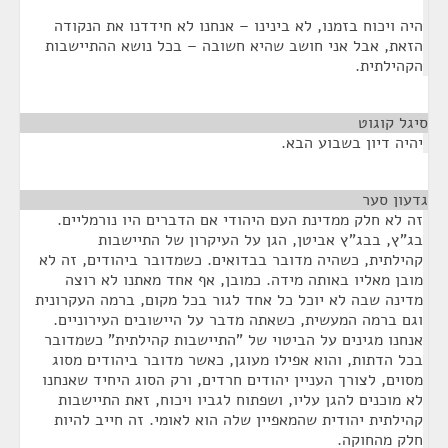
היה ויכוח בזמנו, לא בינינו – אנחנו לא חידדנו את הנקודה
הזאת, אבל אני חושב שהיא חשובה – בכל נושא ההתיישבות
הקהילתית.
סיגל קוגוט
¶
יהיה דיון בשבוע הבא.
גדעון סער
¶
זה לא חלק ממדינת העם היהודי אם הדברים היו נורמליים.
בג"ץ, בבג"ץ אביטן, הגן על העיקרון של התיישבות
קהילתית, כשהיה מדובר בבדואים. כשמדובר ביהודים, זה לא
מובן מאליו באותה מידה. כמובן, אף אחד מאתנו לא רוצה
מדינה שבה לא יוכל כל אחד לגור בכל מקום, ברמה העקרונית
וגם ברמה המעשית, כשאתה מדבר על היישובים העירוניים.
אנחנו מגינים על הביטוי של "התיישבות קהילתית" כשמדובר
בכל הדתות, והוא אפילו מעוגן, כאשר מדובר ביהודים מסוג
מסוים, לצורך העניין יהודים חרדים, ורק הסוג היחיד שאנחנו
לא מוכנים להגן עליו, ושפתוח לגביו ויכוח, זאת התיישבות
קהילתית יהודית שהמאפיין שלה הוא לאומי. זה חייב להיות
חלק מהחוקה.