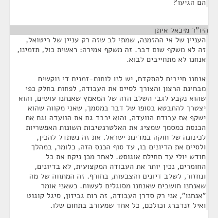
הם הגיעו?
היו"ר מיכאל איתן
¶
העניין של אי ההזמנה, שמתי לב שזה רק עניין של ריטואל,
זה לא משקף שום דבר. זה משקף אמירה: ראשית כול, תזמינו,
אנחנו לא מתחייבים לבוא.
אנחנו חייבים להתקדם, יש לנו לוחות-זמנים די נוקשים
מבחינת הרצון והצורך לסיים את העבודה, לפחות בחלק כפי
שהוא נקבע לגבי השלב הזה של המאמץ שאנחנו עושים, והוא
יצטרך להתבטא בסופו של דבר במסמך, שאני מקווה שהוא
ישקף את עבודת הוועדה, והוא יכבד גם את הוועדה וגם את
הכנסת כמסמך שמציג את האלטרנטיבות השונות האפשריות
לכינונה של חוקה במדינת ישראל. את זה נשתדל להכין,
ולסיים את הדיונים בו, עד סוף הכנס הזה, כלומר, במהלך
חודש יולי עד תחילת אוגוסט. לאחר מכן ניקח את כל
החומרים, נכין יותר את העבודה המקצועית, לא בדיונים,
ונחזור, לשלב דיונים והצבעות, בחורף. זה המתווה של מה
שאנחנו חושבים שאנחנו מסוגלים לעשות. כשאני אומר
"אנחנו", אני רק סדרן העבודה, זה רות גביזון, סיגל קוגוט
ואיל זנדברג וכולכם, כל אחד שמעורב בתחום שלו.