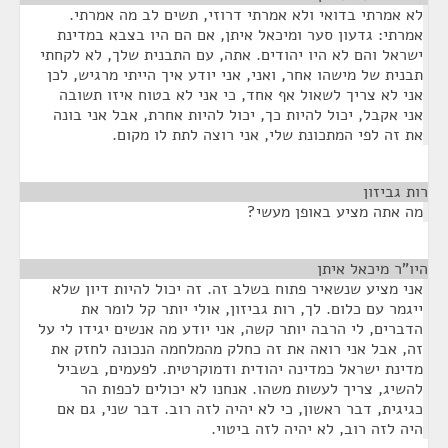
לא אמרתי בדואי ולא אמרתי דרוזי, תשים לב מה אמרתי.
אמרתי: גדעון סער ומיכאל איתן, אם הם היו בצבא במדינת
ישראל והם לא היו יהודים. אתה, עם התבנית שלך, לא לקחתי
תבנית של מישהו אחר, ואני, אני יודע איך הייתי מרגיש, לכן
אני לא צריך לשאול אף אחד, כי אני לא בטוח איזו תשובה
אני אקבל, יכול להיות כך, יכול להיות אחרת, אבל אני בונה
את זה לפי המתכונת שלי, אני רוצה לתת לו מקום.
רות גביזון
¶
מה אתה מציע באופן מעשי?
היו"ר מיכאל איתן
¶
אני מציע שנשאיר פתוח בשלב זה. זה יכול להיות דיון שלא
ייגמר עם כלום. לך, רות גביזון, אולי יותר קל לומר את
הדברים, לי הרבה יותר קשה, אני יודע מה אנשים יגידו לי על
זה, אבל אני רואה את זה כחלק מהמלחמה הנכונה לחזק את
מדינת ישראל כמדינה יהודית ודמוקרטית. לפעמים, בשביל
להשיג, צריך לעשות משהו. אנחנו לא יכולים לכפות הר
כגיגית, דבר ראשון, כי לא יהיה לזה רוב. דבר שני, גם אם
היה לזה רוב, לא יהיה לזה ביטוי.