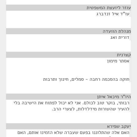
עוזר ליועצת המשפטית
¶
עו"ד איל זנדברג
מנהלת הוועדה
¶
דורית ואג
קצרנית
¶
אסתר מימון
חוקה בהסכמה רחבה - סמלים, חינוך ותרבות
היו"ר מיכאל איתן
¶
רבותי, בוקר טוב לכולם. אני לא יכול לפתוח את הישיבה בלי
להעיר שהשורות מידלדלות, לצערי הרב.
יעקב שפירא
¶
האם אלה שהתלוננו בפעם שעברה שלא הזמינו אותם, האם