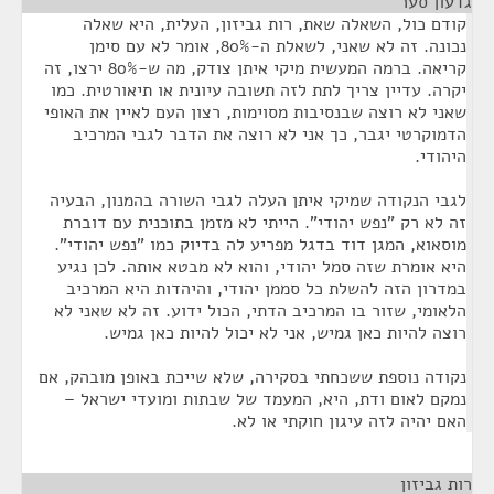
גדעון סער
¶
קודם כול, השאלה שאת, רות גביזון, העלית, היא שאלה
נכונה. זה לא שאני, לשאלת ה-80%, אומר לא עם סימן
קריאה. ברמה המעשית מיקי איתן צודק, מה ש-80% ירצו, זה
יקרה. עדיין צריך לתת לזה תשובה עיונית או תיאורטית. כמו
שאני לא רוצה שבנסיבות מסוימות, רצון העם לאיין את האופי
הדמוקרטי יגבר, כך אני לא רוצה את הדבר לגבי המרכיב
היהודי.
לגבי הנקודה שמיקי איתן העלה לגבי השורה בהמנון, הבעיה
זה לא רק "נפש יהודי". הייתי לא מזמן בתוכנית עם דוברת
מוסאוא, המגן דוד בדגל מפריע לה בדיוק כמו "נפש יהודי".
היא אומרת שזה סמל יהודי, והוא לא מבטא אותה. לכן נגיע
במדרון הזה להשלת כל סממן יהודי, והיהדות היא המרכיב
הלאומי, שזור בו המרכיב הדתי, הכול ידוע. זה לא שאני לא
רוצה להיות כאן גמיש, אני לא יכול להיות כאן גמיש.
נקודה נוספת ששכחתי בסקירה, שלא שייכת באופן מובהק, אם
נמקם לאום ודת, היא, המעמד של שבתות ומועדי ישראל –
האם יהיה לזה עיגון חוקתי או לא.
רות גביזון
¶