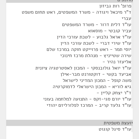
פרופ' רות גביזון
ד"ר מיכאל ויגודה - משרד המשפטים, ראש תחום משפט
עברי
עו"ד דלית דרור - משרד המשפטים
עביר קובטי - מוסאוא
עו"ד אראל גלבוע - לשכת עורכי הדין
עו"ד שירי דברי - לשכת עורכי הדין
יוסי תמר - ראש פרוייקט חוקה במרכז שלם
שירה שטייניץ - מנהלת מרכז חינוכי
אליעזר נהיר -
עו"ד יואל גולובנסקי - המכון לאסטרטגיה ציונית
אביעד בקשי - דוקטורנט מבר-אילן
משה קופל - המכון המדיני לישראל
גיא לוריא - המכון הישראלי לדמוקרטיה
ד"ר יצחק קליין -
עו"ד יורם סגי-זקס - התנועה למלחמה בעוני
עו"ד גלעד קריב - המרכז לפלורליזם יהודי
יועצת משפטית
¶
עו"ד סיגל קוגוט