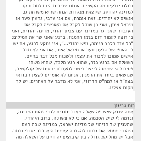
וכולנו יודעים מה הקשיים. אנחנו צריכים היום לתת חוקה
למדינה יהודית, שיוצאת מנקודת הנחה שהיא משרתת גם
אנשים לא יהודים. זאת אומרת, אם אני ערבי, גדעון סער או
מיכאל איתן, ואני כן שוקל לקבל את האופציה לקבל את
העובדה שאני גר במדינה עם צביון יהודי, מדינה יהודית, ואני
כן רוצה לעמוד דום בזמן ההמנון, ברגע שאני שר את המילים:
"כל עוד בלבב פנימה, נפש יהודי...", אני נתקע לרגע, אם יש
לי האופי של גדעון סער או מיכאל איתן, אם אני לא חדל
אישים שמוכן למכור את עצמו ולשכוח מכל דבר בחיים.
השאלה אם ברגע כזה, שהוא רגע מלכד, שהוא משהו
פסיכולוגי שמנסה לייצר ביטוי למערכת יחסים של קולקטיב,
שנושאים ביחד את ההמנון, אנחנו לא אומרים לקצין הבדואי
בצה"ל או למח"ט הדרוזי, אני לא מדבר על האחרים: יש לך
מקום אצלנו.
רות גביזון
¶
אתה צודק שיש פה שאלה מאוד יסודית לגבי זהות המדינה,
ונדמה לי שיש הסכמה, אם כי לא פשוטה, ברוב היהודי,
שהעניין של הזיהוי של מדינת ישראל, כמדינה שבה העם
היהודי מממש את זכותו להגדרה עצמית היא דבר יסודי ורחב.
אבל יש מחלוקת גדולה בין קיבוצים יהודיים על השאלה מה