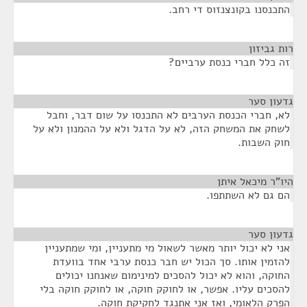
התכנסנו בקונצנזוס די רחב.
רות גביזון
¶
זה כלל חברי כנסת ערביים?
גדעון סער
¶
לא, חברי הכנסת הערבים לא התכנסו על שום דבר, וחבל
לשחק את המשחק הזה, לא על הדגל ולא על ההמנון ולא על
חוק השבות.
היו"ר מיכאל איתן
¶
הם גם לא השתתפו.
גדעון סער
¶
אני לא יכול יותר מאשר לשאול מי מתעניין, ומי שמתעניין
להזמין אותו. סך הכול יש חבר כנסת ערבי אחד בוועדת
החוקה, והוא לא יכול להסכים למינימום שאנחנו יכולים
להסכים עליו. אפשר, או לחוקק חוקה, או לחוקק חוקה בלי
הפרק הלאומי, ואז אני אתנגד לחקיקת חוקה.