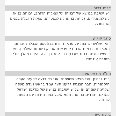
דלית דרור
¶
יש ישיבה בנושא של זכויות על שאלות הרוחב, זכויות כן או
לא לתאגידים, זכויות כן או לא לנפטרים, פסקת הגבלה בפנים
או בחוץ.
סיגל קוגוט
¶
יהיו שלוש ישיבות על סוגיות הרוחב: פסקת הגבלה; זכויות
תאגידים; זכויות אדם בין פרטים או רק רשויות השלטון. יש
כחמש סוגיות רוחב שנדון בהן אחר כך. זה יהיה במהלך יולי,
תחילת אוגוסט.
היו"ר מיכאל איתן
¶
רות גביזון, אני מציע שתפתחי. אני רק רוצה להעיר הערה
היסטורית: חבר הכנסת גדעון סער עמד בראש ועדת משנה
שקיימה שתיים או שלוש ישיבות בנושא של מדינת ישראל
כמדינה יהודית בחוקה. והוא קיבל כמה ניירות עם הצעות
שונות.
גדעון סער
¶