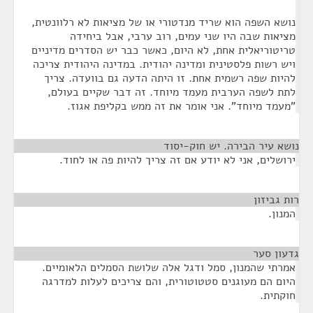
נושא השפה הוא שריד מנדטורי או של מציאות לא רלוונטית,
מציאות שבה היו שני עמים, רוב ערבי, אבל ביחידה
טריטוריאלית אחת, לא היום, כאשר כבר יש הסדרים מדיניים
ויש רשות פלסטינית ומדינה יהודית. במדינה היהודית צריכה
להיות שפה רשמית אחת. זו היתה הדעה גם בוועדה. צריך
לתת לשפה הערבית מעמד מיוחד. זה דבר שקיים בעולם,
"מעמד מיוחד". אני אומר את זה ממש בקליפת אגוז.
נושא עיר הבירה. יש חוק-יסוד
¶
ירושלים, אני לא יודע אם זה צריך להיות פה או לחוד.
רות גביזון
¶
המנון.
גדעון סער
¶
אמרתי שהמנון, סמל ודגל אלה שלושת הסמלים הלאומיים.
היום הם מעוגנים סטטוטורית, והם צריכים לעלות למדרגה
חוקתית.