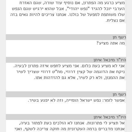
מציע כרגע מה הפתרון, אם נוסיף עוד שורה, שגם האזרח
הערבי יוכל להגיד "נפש יהודי", אבל שהוא ירגיש שגם הנפש
שלו משותפת למפעל של כולנו. אנחנו צריכים להיות גאים בזה
אם נצליח.
רשף חן
¶
מה אתה מציע?
היו"ר מיכאל איתן
¶
אני לא מציע כעת כלום. אני מציע לחפש איזה פתרון לבעיה.
ניקח את הדוגמה של קצין דרוזי, מח"ט דרוזי שצריך לשיר
את ההמנון, ולא רק לשיר, אלא גם להזדהות אתו.
רשף חן
¶
אפשר לומר: נפש ישראל הומייה, וזה לא יפגע בשיר.
היו"ר מיכאל איתן
¶
אל תציע לי פתרונות. אנחנו לא הולכים כעת לפתור בעיה,
אנחנו מדברים ברמה העקרונית מה חוקה צריכה לשקף, ואני