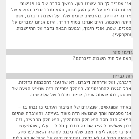
אני אסביר לך מה עשינו כאן. במשך סדרה של 10 פגישות
אנחנו מדברים על פרק העקרונות, והוא סובב סביב הנושא של
מדינה יהודית, בהיבטים שונים שלו. על השבת דיברנו, ושם
היתה הסכמה. היום אנחנו בסוף הדרך, היום אנחנו עוברים על
סמלים, שפה, אולי חינוך, ובפעם הבאה נדבר על התיישבות
ומקרקעין.
גדעון סער
¶
האם על חוק השבות דיברתם?
רות גביזון
¶
דיברנו, ועל אזרחות דיברנו. לא שהגענו להסכמות גדולות,
אבל הגענו להתכנסויות. המהלך יסתיים בזה שנציע הצעה של
טקסט, כמו שאתה אומר, שייתן מכלול של אלמנטים.
באחד המפגשים, שנציגים של הציבור הערבי כן נכחו בו –
אני מסכימה אתך שהנושא הזה מאוד בעייתי, והעובדה שהיום
הייצוג הזה חסר היא חלק מהתהליך, היא חלק מהבעיה, וזה
נכון שאפשר להציג את זה כמדרון תלול – עלה, שהמיעוט
הערבי מנסה ליצור מצב שלא ניכנס לסוגיה הזאת לפרטיה,
ושיהיה הכול או לא כלום, והוויכוח יהיה על הכול או לא כלום,