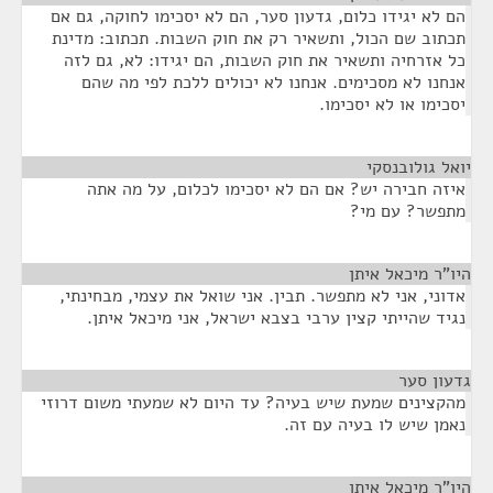
הם לא יגידו כלום, גדעון סער, הם לא יסכימו לחוקה, גם אם
תכתוב שם הכול, ותשאיר רק את חוק השבות. תכתוב: מדינת
כל אזרחיה ותשאיר את חוק השבות, הם יגידו: לא, גם לזה
אנחנו לא מסכימים. אנחנו לא יכולים ללכת לפי מה שהם
יסכימו או לא יסכימו.
יואל גולובנסקי
¶
איזה חבירה יש? אם הם לא יסכימו לכלום, על מה אתה
מתפשר? עם מי?
היו"ר מיכאל איתן
¶
אדוני, אני לא מתפשר. תבין. אני שואל את עצמי, מבחינתי,
נגיד שהייתי קצין ערבי בצבא ישראל, אני מיכאל איתן.
גדעון סער
¶
מהקצינים שמעת שיש בעיה? עד היום לא שמעתי משום דרוזי
נאמן שיש לו בעיה עם זה.
היו"ר מיכאל איתן
¶