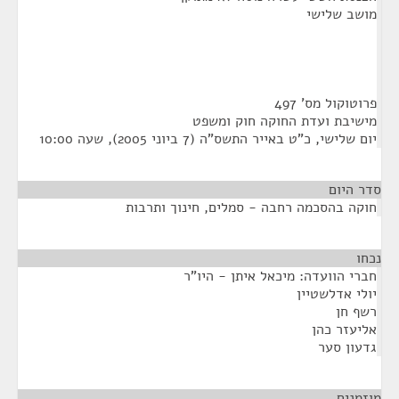
מושב שלישי
פרוטוקול מס' 497
מישיבת ועדת החוקה חוק ומשפט
יום שלישי, כ"ט באייר התשס"ה (7 ביוני 2005), שעה 10:00
סדר היום
חוקה בהסכמה רחבה - סמלים, חינוך ותרבות
נכחו
¶
חברי הוועדה: מיכאל איתן - היו"ר
יולי אדלשטיין
רשף חן
אליעזר כהן
גדעון סער
מוזמנים
¶