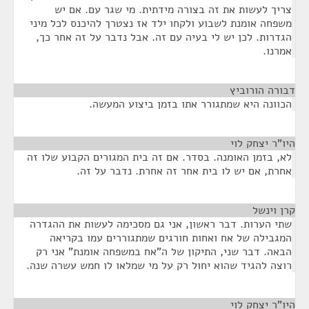
צריך לעשות את זה בצורה מידתית. מי שגר עם. אם יש
משפחה אומנת לשבוע ולקחו ילד אז נצטרך להיכנס לכל מיני
הגדרות. לכן יש לי בעיה עם זה. אבל נדבר על זה אחר כך,
אמרנו.
דבורה הורוביץ
¶
הכוונה היא שמתגורר אתו בזמן ביצוע המעשה.
היו"ר יצחק לוי
¶
לא, בזמן האומנה. בסדר. אם זה בית המגורים הקבוע שלו זה
אחרת, אם יש לו בית אחר זה אחרת. נדבר על זה.
קרן וינשל
¶
שתי הערות. דבר ראשון, אני גם מסכימה לעשות את ההגדרה
המגבילה של אח ואחות חורגים שמתגוררים עמו בקריאה
הבאה. דבר שני, התיקון של ה"אח במשפחה אומנת" אני רק
רוצה להגיד שהוא יחול רק על מי שמלאו לו חמש עשרה שנה.
היו"ר יצחק לוי
¶