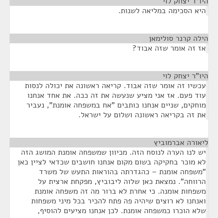
היו"ר יצחק לוי
¶
היא הסכימה במליאה לשנות.
הילה קרנר סולימאן
¶
אז זה אומר שזה אבוד?
היו"ר יצחק לוי
¶
עכשיו זה אומר שזה אבוד. קריאה ראשונה את יכולה לנסות
עוד פעם. אז אני מציע שנעשה את זה ככה. את אחד אנחנו
מוחקים, שניים אנחנו כותבים "אח במשפחה אומנת", נעביר
את זה בקריאה ראשונה ושלום על ישראל.
ליאורה אברמוביץ
¶
יש לנו הערה לנוסח הזה. מכיוון שמשפחה אומנת המושג הזה
לא מוכר בחקיקה בשום מקום אנחנו חושבים שכדאי לציין כאן
"משפחה אומנת – כהגדרתה בהוראות התעש של משרד
הרווחה". נמצאת כאן שלוה ליבוביץ, מפקחת ארצית על
משפחות אומנה. כי אחרת לא ברור מה זה משפחה אומנת
ואנחנו לא רוצים שיהיה פה פתח להכיר בכל מיני משפחות
שלא הוכרו כמשפחה אומנת. לכן אנחנו מציעים להוסיף,