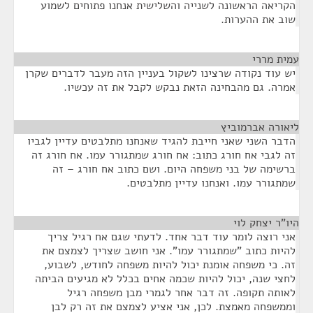
הקריאה הראשונה לשנייה והשלישית אנחנו פתוחים לשמוע
שוב את ההערות.
עמית מררי
¶
יש עוד נקודה שרצינו לשקול בעניין הזה מעבר לדברים שקרן
אמרה. גם מהבחינה הזאת נבקש לקבל את זה עכשיו.
ליאורה אברמוביץ
¶
הדבר השני שאני חייבת להגיד שאנחנו מתלבטים עדיין לגביו
זה לגבי אח חורג כתוב: אח חורג שמתגורר עמו. אח חורג זה
ברשימה של בני משפחה היום. ושם כתוב אח חורג – זה
שמתגורר עמו. ואנחנו עדיין מתלבטים.
היו"ר יצחק לוי
¶
אני רוצה לומר עוד דבר אחד. לדעתי שגם אח רגיל צריך
להיות כתוב "שמתגורר עמו". אני חושב שצריך לצמצם את
זה. כי משפחה אומנת יכול להיות משפחה לחודש, לשבוע,
לחצי שנה, יכול להיות שכמה אחים בכלל לא מגיעים הביתה
לאותה תקופה. זה דבר אחר לגמרי מבן משפחה רגיל
וממשפחה מאמצת. לכן, אני אציע לצמצם את זה רק לבן