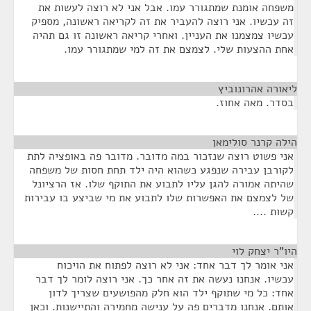
משפחה אומנת שמתגורר עמו. אבל אני לא רוצה לעשות את
זה עכשיו. אני רוצה להעביר את זה לקריאה ראשונה, מספיק
עכשיו צמצמנו את העניין. ואחרי קריאה ראשונה זו גם תהיה
אחת ההצעות שלי. לצמצם את זה למי שמתגורר עמו.
ליאורה אהרונוביץ
¶
בסדר. מאה אחוז.
הילה קרנר סולימאן
¶
אני פשוט רוצה שנזכור במה מדובר. מדובר פה באופציה לתת
לקורבן עבירה שנפגע כשהוא היה ילד תחת חסות של משפחה
שהיתה אמורה להגן עליו לתבוע את התוקף שלו. אז הרציונל
של לצמצם את האפשרות שלו לתבוע את מי שביצע בו עבירות
קשות ....
היו"ר יצחק לוי
¶
אני אומר לך דבר אחד: אני לא רוצה לפתוח את הויכוח
עכשיו. אנחנו נעשה את זה אחר כך. אני רוצה לומר לך דבר
אחד: כל מי שתוקף ילד הוא חלק מהפושעים שצריך לדון
אותם. אנחנו מדברים פה על ענישה מחמירה והתיישנות. וכאן