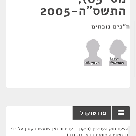
התשס"ה-2005
ח"כים נוכחים
ענבל
גבריאלי
יצחק לוי
פרוטוקול
¶
הצעת חוק העונשין (תיקון – עבירות מין שנעשו בקטין על ידי
בן משפחה אומנת בן או בת דוד)