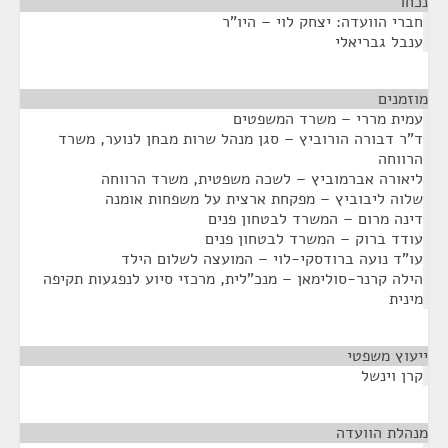
נכחו
¶
חברי הוועדה: יצחק לוי – היו"ר
ענבל גבריאלי
מוזמנים
¶
עמית מררי – משרד המשפטים
ד"ר דבורה הורוביץ – סגן מנהל שרות מבחן לנוער, משרד
הרווחה
ליאורה אברמוביץ – לשכה משפטית, משרד הרווחה
שלוה ליבוביץ – מפקחת ארצית על משפחות אומנה
דינה מרום – המשרד לבטחון פנים
עודד ברוק – המשרד לבטחון פנים
עו"ד נועה ברודסקי-לוי – המועצה לשלום הילד
הילה קרנר-סולימאן – מנכ"לית, מרכזי סיוע לנפגעות תקיפה
מינית
ייעוץ משפטי
¶
קרן וינשל
מנהלת הוועדה
¶