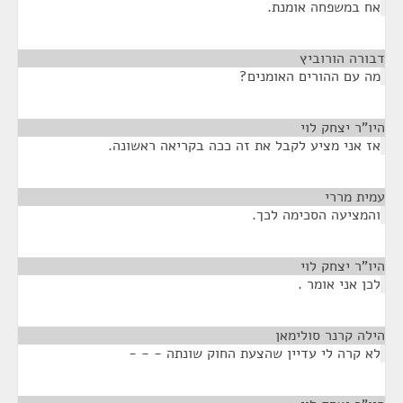
אח במשפחה אומנת.
דבורה הורוביץ
¶
מה עם ההורים האומנים?
היו"ר יצחק לוי
¶
אז אני מציע לקבל את זה ככה בקריאה ראשונה.
עמית מררי
¶
והמציעה הסכימה לכך.
היו"ר יצחק לוי
¶
לכן אני אומר .
הילה קרנר סולימאן
¶
לא קרה לי עדיין שהצעת החוק שונתה - - -