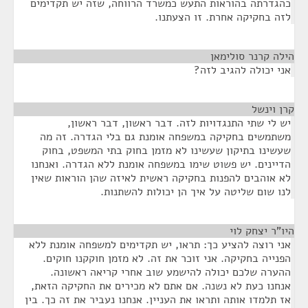
כהגדרתה בהוראות התעש כמשרד הרווחה, שזה יש תקדימים
לזה בחקיקה אחרת. זו הצעתנו.
הילה קרנר סולימאן
¶
אני יכולה להגיב לזה?
קרן וינשל
¶
יש לי שתי התנגדויות לזה. דבר ראשון, דבר ראשון,
משתמשים בחקיקה במשפחה אומנת גם בלי הגדרה. זה מה
שעשינו בתיקון שעשינו לא מזמן בחוק בתי המשפט, בחוק
הדיינים. יש פשוט שימו במשפחה אומנת ללא הגדרה. ואנחנו
לא אוהבים להפנות בחקיקה ראשית לאיזה שהן הוראות שאין
לנו שום שליטה על איך הן יכולות להשתנות.
היו"ר יצחק לוי
¶
אני רוצה להציע כך: תראו, יש תקדימים למשפחה אומנת ללא
הפנייה בחקיקה. אני זוכר את זה. לא מזמן חוקקנו חוקים.
ההערה שלכם יכולה להישמע שוב אחרי קריאה ראשונה.
אנחנו כעת לא נשנה. אם אתם לא מכירים את החקיקה הזאת,
אז תלמדו אותה ותראו את העניין. אנחנו נעביר את זה כך. בין