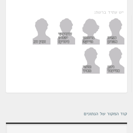
יש עתיד ברשת:
דרניצקי
גרוסמן
אפרת
יהודה
חייקה
אהרון
(יודין)
זכין דב
רונן
תלמי
אליעזר
מאיר
קוד המקור של הנתונים