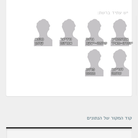
יש עתיד ברשת:
אברמוביץ
גרוס
ורדיגר
כהנא
יהודה-מאיר
שלמה-יעקב
אברהם
קלמן
לורינץ
פרוש
שלמה
מנחם
קוד המקור של הנתונים