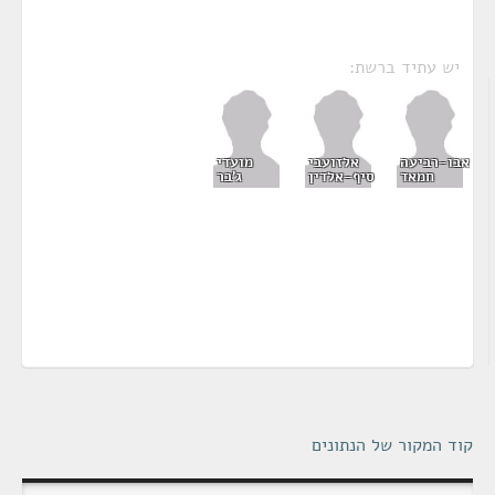
יש עתיד ברשת:
אבו-רביעה
אלזועבי
מועדי
חמאד
סיף-אלדין
ג'בר
קוד המקור של הנתונים