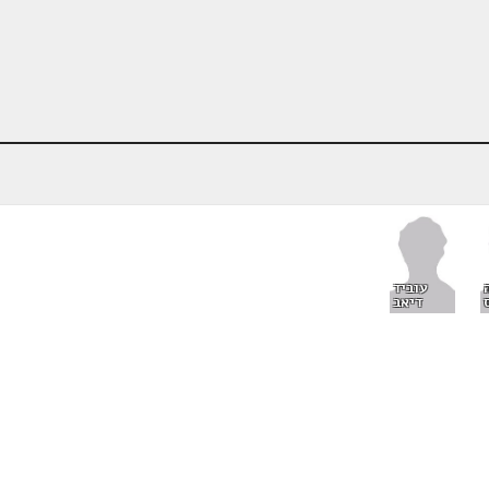
עוביד
דיאב