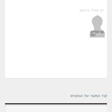
יש עתיד ברשת:
בן-גוריון
דוד
קוד המקור של הנתונים