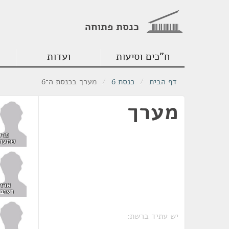
כנסת פתוחה
ח"כים וסיעות
ועדות
דף הבית
/
כנסת 6
/
מערך בכנסת ה־6
מערך
פרס
שמעון
ארזי
ראובן
יש עתיד ברשת: