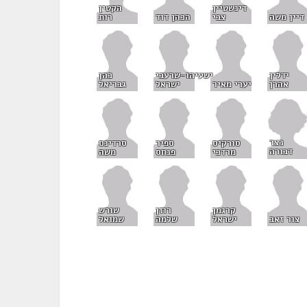
הקטין
דינשטיין
רות
דיין משה
צבי
הכהן דוד
ידלין
ישעיהו-שרעבי
כהן
אהרן
יערי מאיר
ישראל
גבריאל
נצר
סורקיס
ספיר
סרדינס
דבורה
מרדכי
פנחס
משה
קרגמן
רוזן
שורש
צור זאב
ישראל
שלמה
שמואל