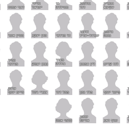
גז
גוברין
גולומב
גלילי
מטילדה
עקיבא
דוד
ישראל
דגני עמוס
ורטמן
זועבי
משה
עבדול-עזיז
זר מרדכי
חזן יעקב
חסין אשר
מאיר
נמיר
גולדה
לוז קדיש
לין אמנון
נבון יצחק
מרדכי
צדוק
צברי רחל
פישר יוסף
פלד נתן
פתל דוד
חיים יוסף
ששון
תלמי אמה
שרף זאב
אליהו