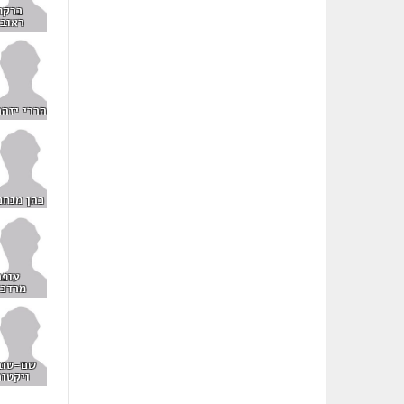
ברקת
ראובן
הררי יזהר
כהן מנחם
עופר
מרדכי
שם-טוב
ויקטור