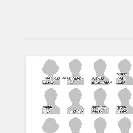
אליאב
ארבלי-אלמוזלינו
אריה
אלמוגי
אנקוריון
שושנה
לובה
יוסף-אהרון
ארי
ביטון
בן-פורת
ברעם
אברהם
מרדכי
בקר אהרן
משה