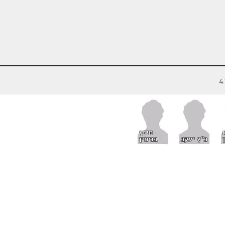
מינץ
כ"ץ יעקב
בנימין