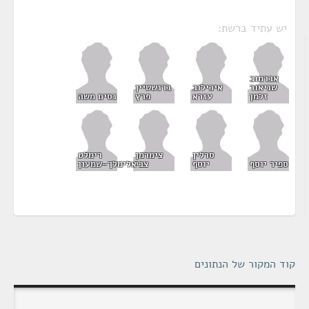
יש עתיד ברשת:
אברמוב
שניאור
איכילוב
ברנשטיין
זלמן
עזרא
פרץ
נסים משה
סרלין
צימרמן
רימלט
ספיר יוסף
יוסף
צבי
אלימלך-שמעון
קוד המקור של הנתונים