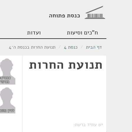
כנסת פתוחה
ח"כים וסיעות
ועדות
דף הבית
/
כנסת 4
/
תנועת החרות בכנסת ה־4
תנועת החרות
אבניאל
בנימין
לוין נחום
יש עתיד ברשת: