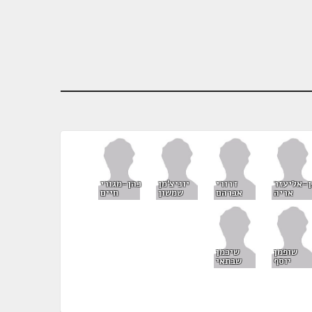
ן-אליעזר
דרורי
יוניצ'מן
כהן-מגורי
אריה
אברהם
שמשון
חיים
שופמן
שיכמן
יוסף
שבתאי