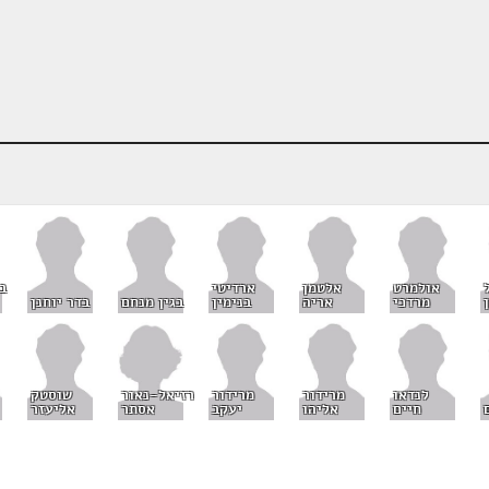
אולמרט
אלטמן
ארדיטי
ב
מרדכי
אריה
בנימין
בגין מנחם
בדר יוחנן
רזיאל-נאור
לנדאו
מרידור
מרידור
שוסטק
אסתר
חיים
אליהו
יעקב
אליעזר