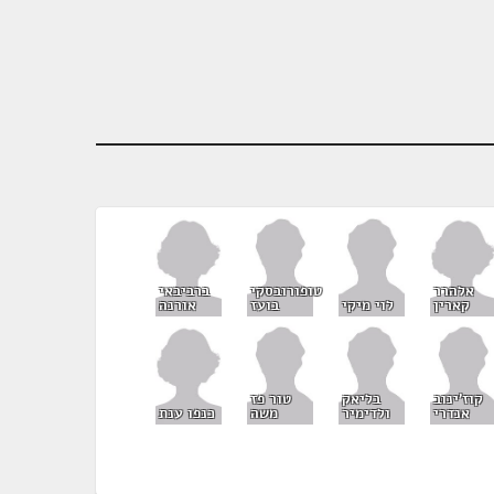
אלהרר
ברביבאי
טופורובסקי
קארין
אורנה
לוי מיקי
בועז
קוז'ינוב
בליאק
טור פז
כנפו ענת
אנדרי
ולדימיר
משה