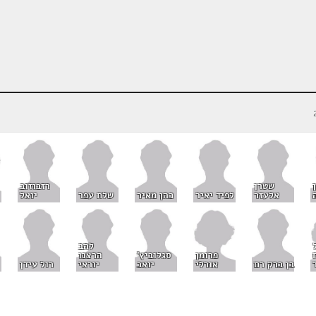
שטרן
רזבוזוב
אלעזר
לפיד יאיר
כהן מאיר
שלח עפר
יואל
להב
פרומן
סגלוביץ'
הרצנו
אורלי
בן ברק רם
יואב
יוראי
רול עידן