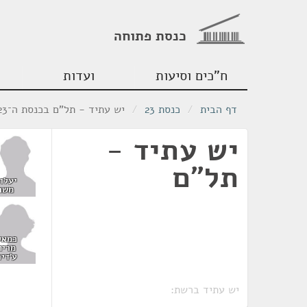
כנסת פתוחה
ח"כים וסיעות
ועדות
דף הבית
/
כנסת 23
/
יש עתיד - תל"ם בכנסת ה־23
יש עתיד -
תל"ם
יעלון
משה
כמאל
מריח
ע'דיר
יש עתיד ברשת: