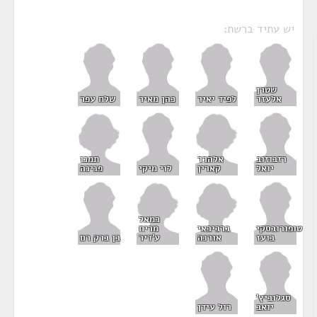
יש עתיד ברשת:
שטרן
אלעזר
לפיד יאיר
כהן מאיר
שלח עפר
אלהרר
תמנו
רזבוזוב
קארין
פנינה
יואל
לוי מיקי
כמאל
ברביבאי
מריח
טופורובסקי
אורנה
ע'דיר
בועז
בן ברק רם
סגלוביץ'
יואב
רול עידן