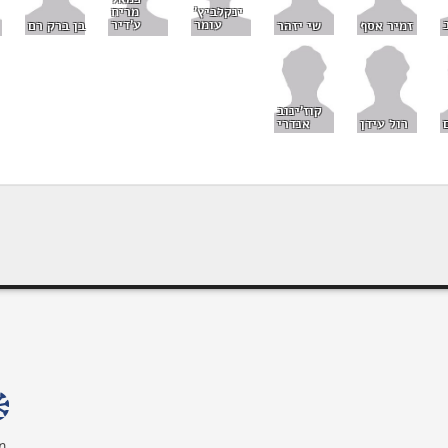
ינקלביץ'
מריח
עומר
ע'דיר
זמיר אסף
שי יזהר
בן ברק רם
קוז'ינוב
רול עידן
אנדרי
מ