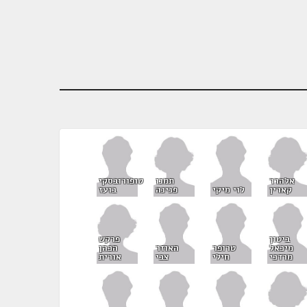
אלהרר
תמנו
טופורובסקי
קארין
פנינה
לוי מיקי
בועז
פרקש
ביטון
הכהן
מיכאל
טרופר
האוזר
אורית
מרדכי
חילי
צבי