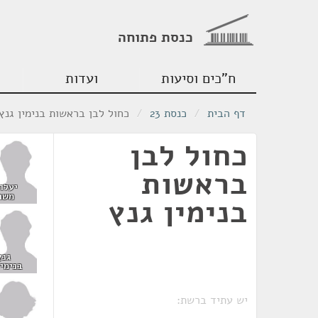
כנסת פתוחה
ח"כים וסיעות
ועדות
דף הבית
/
כנסת 23
/
כחול לבן בראשות בנימין גנץ 
כחול לבן
בראשות
יעלון
משה
בנימין גנץ
גנץ
בנימין
יש עתיד ברשת: