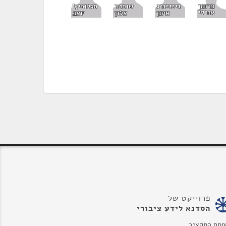
פרומן
גינזבורג
שוסטר
סגלוביץ'
אורלי
איתן
אלון
יואב
פרוייקט של
הסדנא לידע ציבורי
פתח התקציב