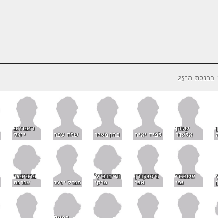
בכנסת ה־23
שטרן
רזבוזוב
אלעזר
לפיד יאיר
כהן מאיר
שלח עפר
יואל
חיימוביץ'
ברביבאי
אשכנזי
ניסנקורן
מיקי
אורנה
גבי
אבי
הנדל יועז
כמאל