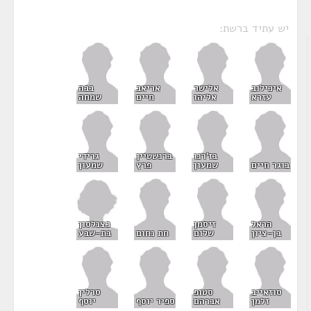
יש עתיד ברשת:
איכילוב
אלישר
אריאב
בבה
עזרא
אליהו
חיים
שמחה
בז'רנו
ברנשטיין
גרידי
בוגר חיים
שמעון
פרץ
שמעון
כצנלסון
הראל
זיסמן
בת-שבע
בן-ציון
שלום
חת נחום
סוזאייב
סטופ
סרלין
זלמן
אברהם
ספיר יוסף
יוסף