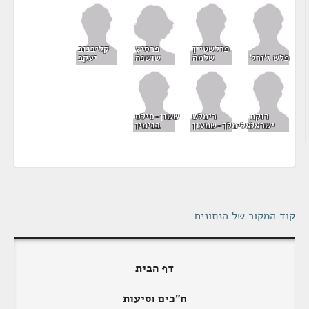
פרסיץ
פרלשטיין
קליבנוב
שושנה
פלש ג'ורג'
שלמה
יעקב
רוקח
רימלט
ששון-סילס
ישראל
אלימלך-שמעון
בנימין
קוד המקור של הנתונים
דף הבית
ח"כים וסיעות