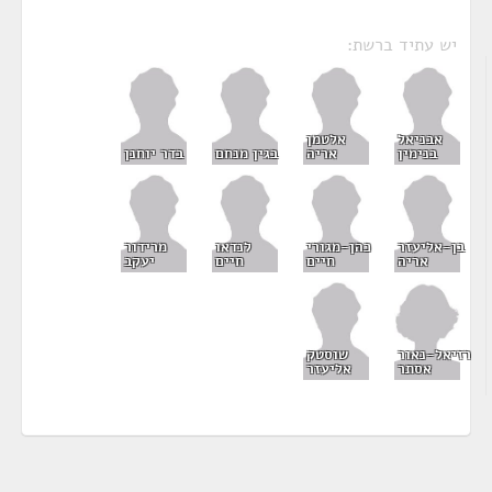
יש עתיד ברשת:
אבניאל
אלטמן
בנימין
אריה
בגין מנחם
בדר יוחנן
בן-אליעזר
כהן-מגורי
לנדאו
מרידור
אריה
חיים
חיים
יעקב
רזיאל-נאור
שוסטק
אסתר
אליעזר