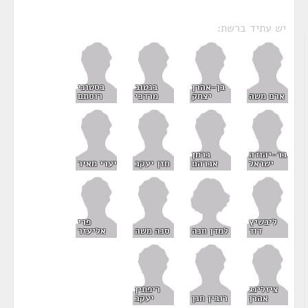
יש עתיד ברשת:
בן-אהרן
בנטוב
בסטוני
ארם משה
יצחק
מרדכי
רוסתם
בר-יהודה
ברמן
ישראל
אברהם
חזן יעקב
יערי מאיר
ליבשיץ
פרי
למדן חנה
דוד
סנה משה
אליעזר
ציזלינג
ריפתין
אהרן
רובין חנן
יעקב