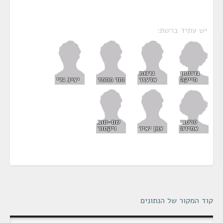
יש עתיד ברשת:
גרוסמן
גרנות
חייקה
אלעזר
ותד מחמד
יציב גדי
סרטני
שם-טוב
אמירה
צבן יאיר
ויקטור
קוד המקור של הנתונים