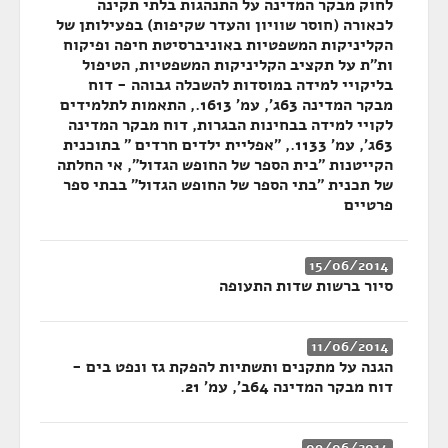
לחוק מבקר המדינה על התנהגות בלתי תקינה
לכאורה (חוסר שוויון והעדר שקיפות) בפעילותן של
הקליניקות המשפטיות באוניברסיטת חיפה ופיקוח
ות"ת על תקציב הקליניקות המשפטיות, הטיפול
בליקויי למידה במוסדות להשכלה גבוהה - דוח
מבקר המדינה 63ג', עמ' 1613., התאמות לתלמידים
לקויי למידה בבחינות הבגרות, דוח מבקר המדינה
63ג', עמ' 1133., "אפליית ילדים חרדים " בתוכנית
הקייטנות "בית הספר של החופש הגדול", אי החלתה
של תכנית "בתי הספר של החופש הגדול" בבתי ספר
פרטיים
15/06/2014
סיור ברשות שדות התעופה
11/06/2014
הגנה על מתקנים ותשתיות להפקת גז ונפט בים -
דוח מבקר המדינה 64ב', עמ' 21.
09/06/2014