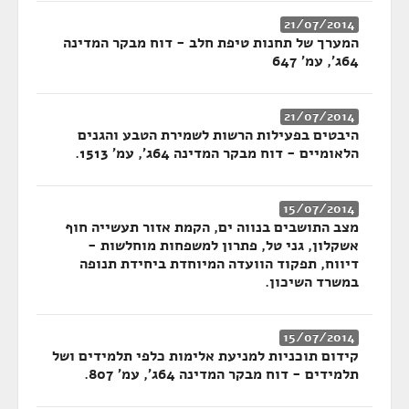
21/07/2014
המערך של תחנות טיפת חלב - דוח מבקר המדינה
64ג', עמ' 647
21/07/2014
היבטים בפעילות הרשות לשמירת הטבע והגנים
הלאומיים - דוח מבקר המדינה 64ג', עמ' 1513.
15/07/2014
מצב התושבים בנווה ים, הקמת אזור תעשייה חוף
אשקלון, גני טל, פתרון למשפחות מוחלשות -
דיווח, תפקוד הוועדה המיוחדת ביחידת תנופה
במשרד השיכון.
15/07/2014
קידום תוכניות למניעת אלימות כלפי תלמידים ושל
תלמידים - דוח מבקר המדינה 64ג', עמ' 807.