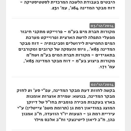
היבטים בעבודת הלשכה המרכזית לסטטיסטיקה -
דוח מבקר המדינה 64ג', עמ' 231.
03/12/2014
מקורות חברת מים בע"מ - פרוייקט מתקני חיבור
מפעלי התפלה לרשת הארצית ופרוייקט מערכת
המים החמישית לירושלים וסביבותיה - דוח מבקר
המדינה 65א'., גיוס והעסקה של קרובים ומקורבים
בתאגידים - מקורות חברת המים בע"מ ושח"מ
מקורות ביצוע בע"מ - דוח מבקר המדינה 65א',
עמ' 171.
02/12/2014
בקשה לחוות דעת מבקר המדינה, עפ"י סע' 21 לחוק
מבקר המדינה, בנושא: שמירת אוצרות אומנות
בארץ בעקבות מכירה פומבית בחו"ל של דיוקן
המוצג במוזיאון רמת גן (תרומת משפ' צייטלין) ע"י
עיריית רמת גן - הצעות יו"ר הוועדה, ח"כ אמנון
כהן, ח"כ ליאון ליטינצקי וח"כ אלכס מילר