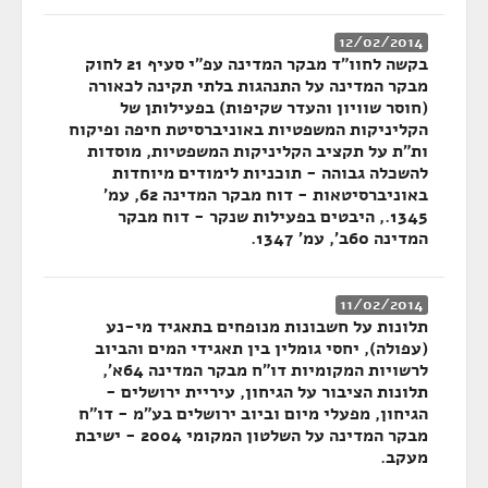
12/02/2014
בקשה לחוו"ד מבקר המדינה עפ"י סעיף 21 לחוק
מבקר המדינה על התנהגות בלתי תקינה לכאורה
(חוסר שוויון והעדר שקיפות) בפעילותן של
הקליניקות המשפטיות באוניברסיטת חיפה ופיקוח
ות"ת על תקציב הקליניקות המשפטיות, מוסדות
להשכלה גבוהה - תוכניות לימודים מיוחדות
באוניברסיטאות - דוח מבקר המדינה 62, עמ'
1345., היבטים בפעילות שנקר - דוח מבקר
המדינה 60ב', עמ' 1347.
11/02/2014
תלונות על חשבונות מנופחים בתאגיד מי-נע
(עפולה), יחסי גומלין בין תאגידי המים והביוב
לרשויות המקומיות דו"ח מבקר המדינה 64א',
תלונות הציבור על הגיחון, עיריית ירושלים -
הגיחון, מפעלי מיום וביוב ירושלים בע"מ - דו"ח
מבקר המדינה על השלטון המקומי 2004 - ישיבת
מעקב.