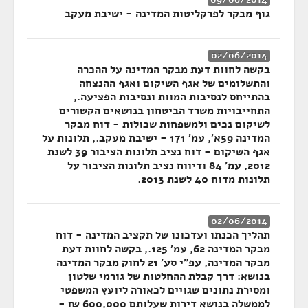
גוף מבקר לפרקליטות המדינה - ישיבת מעקב
02/06/2014
בקשה לחוות דעת מבקר המדינה על ההכרה
והתשלומים של אגף השיקום ואגף ההנצחה
בהתייחס לנסיבות המוות ונסיבות הפציעה.,
התחייבויות משרד הביטחון בנושאים הקשורים
לשיקום נכים ולמשפחות שכולות - דוח מבקר
המדינה 59א', עמ' 171 - ישיבת מעקב., תלונות על
אגף השיקום - דוח נציב תלונות הציבור 39 לשנת
2012, עמ' 84 ודיווח נציב תלונות הציבור על
תלונות מדוח 40 לשנת 2013.
02/06/2014
תהליך הכנתו ועדכונו של תקציב המדינה - דוח
מבקר המדינה 62, עמ' 125., בקשה לחוות דעת
מבקר המדינה, עפ"י סע' 21 לחוק מבקר המדינה
בנושא: דרך קבלת ההחלטות של גורמי שלטון
ומסירת נתונים שגויים לכאורה ליועץ המשפטי
לממשלה בנושא דירות שעלותם 600,000 ₪ -