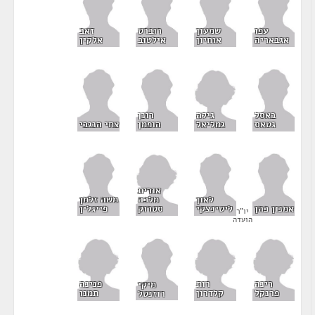
עפו
שמעון
רוברט
זאב
אגבאריה
אוחיון
אילטוב
אלקין
גילה
באסל
רונן
גמליאל
גטאס
הופמן
צחי הנגבי
אורית
מלכה
לאון
משה זלמן
סטרוק
אמנון כהן
ליטינצקי
פייגלין
יו"ר
הועדה
רינה
רות
פנינה
מיקי
פרנקל
קלדרון
תמנו
רוזנטל