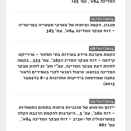
המדינה 64א', עמ' 123.
15/01/2014
תכנון, הקמה ופיתוח של פארקי תעשייה בפריפריה
- דוח מבקר המדינה 64א', עמ' 383
08/01/2014
הקמת מערכת מידע בשירות בתי הסוהר - פרוייקט
קידמה - דוח מבקר המדינ ה63ב', עמ' 333., בקשה
לחוות דעת מבקר המדינה, עפ"י סע' 21 לחוק מבקר
המדינה בנושא: טיפול רפואי לקוי באסירים (לאור
כתבה שפורסמה בידיעות אחרונות ב-6 בדצמבר
2013)
07/01/2014
ייזום ומימוש של תוכניות פיתוח בתחום התשתיות
- דוח 60ב', עמ' 3., היערכות להקמת הרכבת הקלה
במטרופולין תל-אביב - דוח מבקר המדינה 64א',
עמ' 667