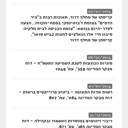
07/01/2014
קריסתו של מחלף דרור, תאונות רבות ב"ציר
הדמים" בצומת ז'בוטינסקי בפתח-תקווה., הצעה
לסדר-היום בנושא: "צומת הכניסה לבית חלקיה:
סיכון חיי אלו הנאלצים לחצות כביש סואן",
קריסתו של מחלף דרור
06/01/2014
סוגיות הנוגעות לשנת השמיטה התשס"ח - דוח
מבקר המדינה 59ב', עמ' 1049
01/01/2014
רשות שדות התעופה - ביצוע פרוייקטים ברשות -
דוח מבקר המדינה 64א', עמ' 807
31/12/2013
ריבוי זיהומים במוסדות האשפוז ובקהילה - דוח
מבקר המדינה 63ג', עמ' 671.