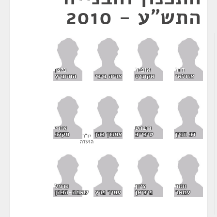
התש"ע - 2010
דוד
אופיר
ניצן
אזולאי
אקוניס
אריה ביבי
הורוביץ
רוברט
אורי
דב חנין
טיבייב
אמנון כהן
מקלב
יו"ר
הועדה
חמד
ציון
כרמל
עמאר
פיניאן
עמיר פרץ
שאמה-הכהן