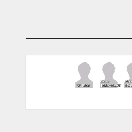
צחק
כרמל
נין
שאמה-הכהן
נחמן שי