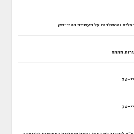
אלית וההשלכות על תעשיית ההיי-טק
גרות חממה
יי-טק
יי-טק
"ת לעידוד השקעות גופים מוסדיים בתעשיית ההיי-טק