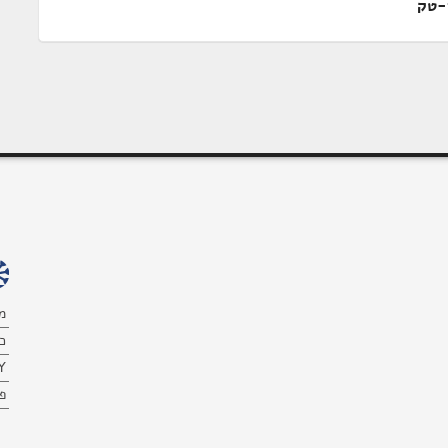
-טק
מ
כ
Y
פ