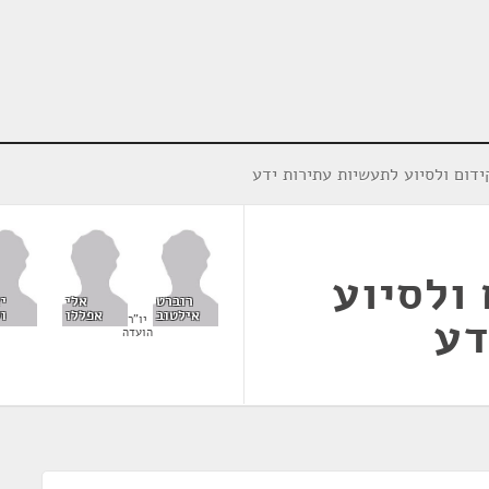
דום ולסיוע לתעשיות עתירות ידע
ולסיוע
רוברט
אלי
י
אילטוב
אפללו
וק
דע
יו"ר
הועדה