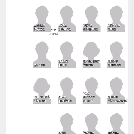
אוריאל
מישל
בועז
אברהם
בוסו
בוסקילה
ביסמוט
בצלאל
יו"ר
הועדה
שרן מרים
סימון
אכרם
השכל
דוידסון
חסון
רון כץ
צבי
לימור סון
סימון
ידידיה
משה
הר מלך
מושיאשוילי
סוכות
סולומון
צביקה
אריאל
יצחק