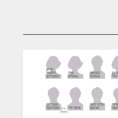
גלית
 בן
טלי
דיסטל
אברהם
ארי
גוטליב
אטבריאן
בצלאל
ילי
יוראי להב
חנוך דב
ופר
הרצנו
מיקי לוי
מלביצקי
יו"ר
הועדה