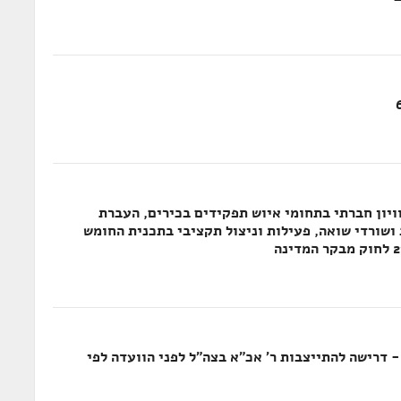
ויון חברתי בתחומי איוש תפקידים בכירים, העברת
ושורדי שואה, פעילות וניצול תקציבי בתכנית החומש
ירות חרדים בצה"ל, דוח ביקורת שנתי 62 - דרישה להתייצבות ר' אכ"א בצה"ל לפני הוועדה לפי