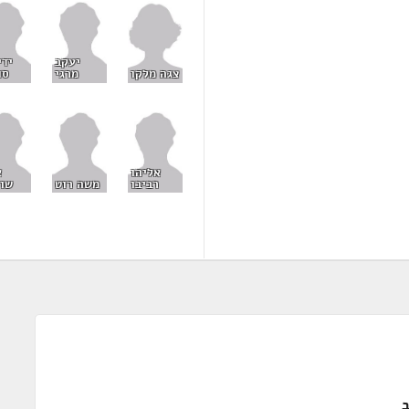
יעקב
ידי
צגה מלקו
מרגי
סו
אליהו
א
רביבו
משה רוט
שו