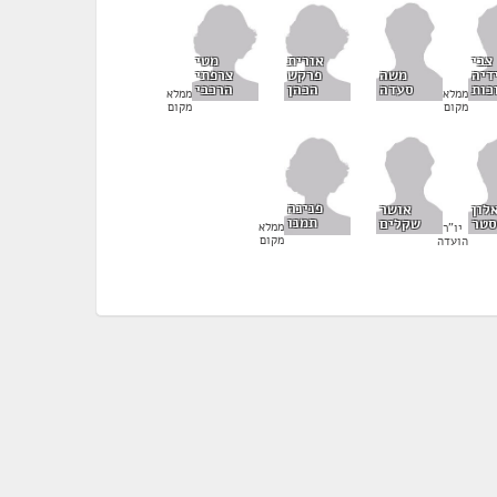
אורית
מטי
צבי
פרקש
צרפתי
דיה
משה
הכהן
הרכבי
כות
סעדה
ממלא
ממלא
מקום
מקום
פנינה
לון
אושר
תמנו
סטר
שקלים
ממלא
יו"ר
מקום
הועדה