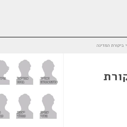
י ביקורת המדינה
קורת
מירב
ואליד
אוריאל
אלהואשלה
בוסו
עמית
יעקב
ח
הלוי
טסלר
טר