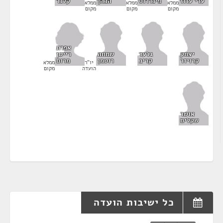
עדי עזוז
הכהן
פינדרוס
קלנר
ממלא
ממלא
ממלא
מקום
מקום
מקום
אפרת
רייטן
יצחק
גלעד
שמחה
מרום
קרויזר
קריב
רוטמן
ממלא
יו"ר
מקום
הועדה
אושר
שקלים
כל ישיבות הועדה