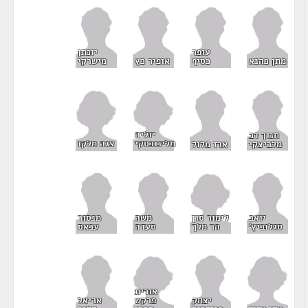
עופר
יונתן
מתן כהנא
כסיף
אופיר כץ
מישרקי
יוליה
חנוך דב
מלינובסקי
צגה מלקו
מלביצקי
ארז מלול
לימור סון
יואב
משה
מנסור
הר מלך
סגלוביץ'
סעדה
עבאס
אורית
פרקש
יצחק
אריאל