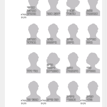
אביחי
קארין
משה
אברהם
אלהרר
אבוטבול
יעקב אשר
בוארון
ממלא
מקום
אוריאל
חיים
בועז
אברהם
בוסו
ביטון
ביסמוט
בצלאל
גלית
טלי
דיסטל
איתן
גוטליב
אטבריאן
גינזבורג
אלי דלל
עמית
ניסים
הלוי
ואטורי
עוז חיים
אוהד טל
ממלא
ממלא
ממלא
מקום
מקום
מקום