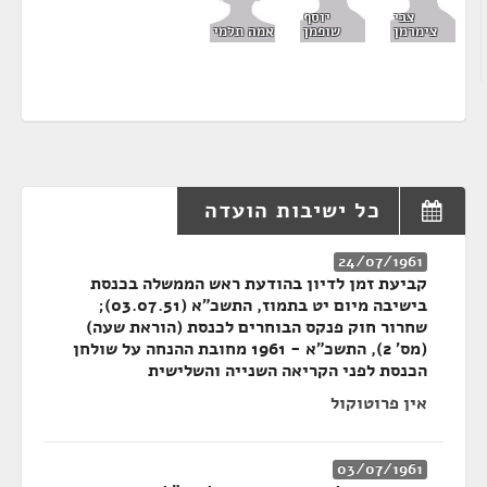
צבי
יוסף
אמה תלמי
צימרמן
שופמן
כל ישיבות הועדה
24/07/1961
קביעת זמן לדיון בהודעת ראש הממשלה בכנסת
בישיבה מיום יט בתמוז, התשכ"א (03.07.51);
שחרור חוק פנקס הבוחרים לכנסת (הוראת שעה)
(מס' 2), התשכ"א - 1961 מחובת ההנחה על שולחן
הכנסת לפני הקריאה השנייה והשלישית
אין פרוטוקול
03/07/1961