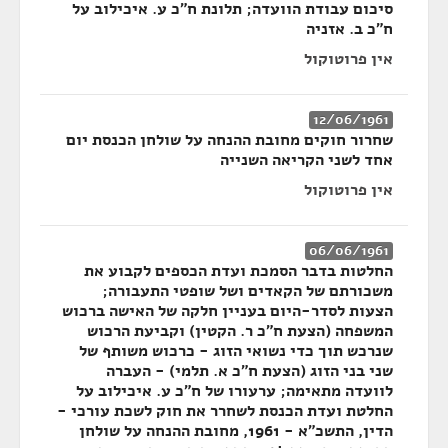
סיכום עבודת הוועדה; תלונת ח"כ ע. איכילוב על
ח"כ ב. אזניה
אין פרוטוקול
12/06/1961
שחרור חוקים מחובת ההנחה על שולחן הכנסת יום
אחד לשני הקריאה השנייה
אין פרוטוקול
06/06/1961
החלטות בדבר הסמכת ועדת הכספים לקבוע את
משכורתם של הקאדים ושל שופטי התעבורה;
הצעות לסדר-היום בעניין חלקה של האישה ברכוש
המשפחה (הצעת ח"כ ר. הקטין) וקביעת הרכוש
שנרכש תוך כדי נשואי הזוג - כרכוש משותף של
שני בני הזוג (הצעת ח"כ א. תלמי) - העברה
לוועדה מתאימה; ערעורו של ח"כ ע. איכילוב על
החלטת ועדת הכנסת לשחרר את חוק לשכת עורכי -
הדין, התשכ"א - 1961, מחובת ההנחה על שולחן