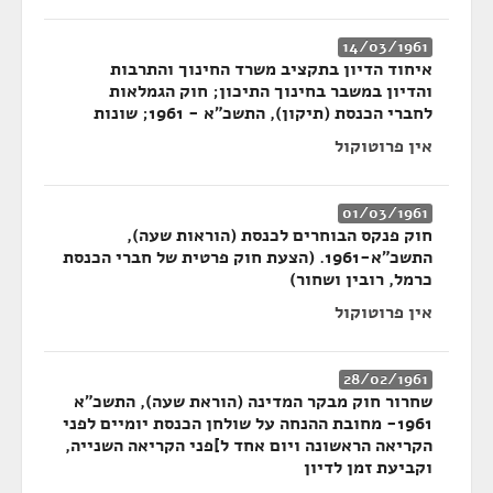
14/03/1961
איחוד הדיון בתקציב משרד החינוך והתרבות
והדיון במשבר בחינוך התיכון; חוק הגמלאות
לחברי הכנסת (תיקון), התשכ"א - 1961; שונות
אין פרוטוקול
01/03/1961
חוק פנקס הבוחרים לכנסת (הוראות שעה),
התשכ"א-1961. (הצעת חוק פרטית של חברי הכנסת
כרמל, רובין ושחור)
אין פרוטוקול
28/02/1961
שחרור חוק מבקר המדינה (הוראת שעה), התשכ"א
1961- מחובת ההנחה על שולחן הכנסת יומיים לפני
הקריאה הראשונה ויום אחד ל]פני הקריאה השנייה,
וקביעת זמן לדיון