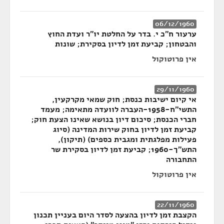
06/12/1960
ערעור ח"כ י. בדר על החלטת יו"ר ועדת החוץ
והבטחון; קביעת זמן לדיון בסקירת; שונות
אין פרוטוקול
29/11/1960
אי קיום ישיבות כנסת; חוק שמאי מקרקעין,
התשי"ח-1958-העברה לוועדה מתאימה; מעמד
חברי הכנסת; סיכום דיון בנושא שאינו הצעת חוק;
קביעת זמן לדיון בחוק שירות המדינה (סיוג
פעילות מפלגתית ומגבית כספים) (תיקון),
התש"ך-1960; קביעת זמן לדיון בסקירת שר
התחבורה
אין פרוטוקול
22/11/1960
הקצבת זמן לדיון בהצעה לסדר היום בעניין תכנון