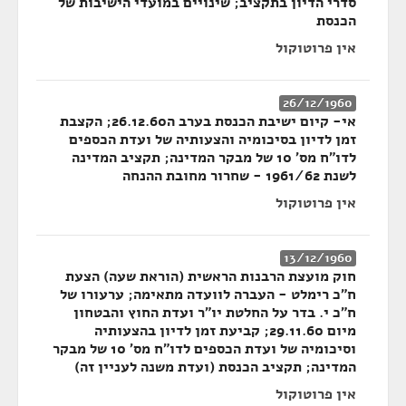
סדרי הדיון בתקציב; שינויים במועדי הישיבות של
הכנסת
אין פרוטוקול
26/12/1960
אי- קיום ישיבת הכנסת בערב ה26.12.60; הקצבת
זמן לדיון בסיכומיה והצעותיה של ועדת הכספים
לדו"ח מס' 10 של מבקר המדינה; תקציב המדינה
לשנת 1961/62 - שחרור מחובת ההנחה
אין פרוטוקול
13/12/1960
חוק מועצת הרבנות הראשית (הוראת שעה) הצעת
ח"כ רימלט - העברה לוועדה מתאימה; ערעורו של
ח"כ י. בדר על החלטת יו"ר ועדת החוץ והבטחון
מיום 29.11.60; קביעת זמן לדיון בהצעותיה
וסיכומיה של ועדת הכספים לדו"ח מס' 10 של מבקר
המדינה; תקציב הכנסת (ועדת משנה לעניין זה)
אין פרוטוקול