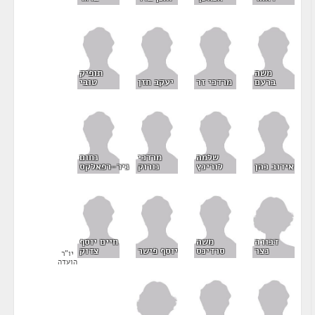
משה
תופיק
ברעם
מרדכי זר
יעקב חזן
טובי
שלמה
מרדכי
נחום
אידוב כהן
לורינץ
נורוק
ניר-רפאלקס
דבורה
משה
חיים יוסף
נצר
סרדינס
יוסף פישר
צדוק
יו"ר
הועדה