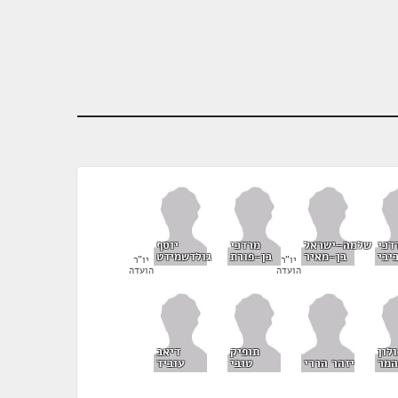
דכי
שלמה-ישראל
מרדכי
יוסף
יבי
בן-מאיר
בן-פורת
גולדשמידט
יו"ר
יו"ר
הועדה
הועדה
לון
תופיק
דיאב
המר
יזהר הררי
טובי
עוביד