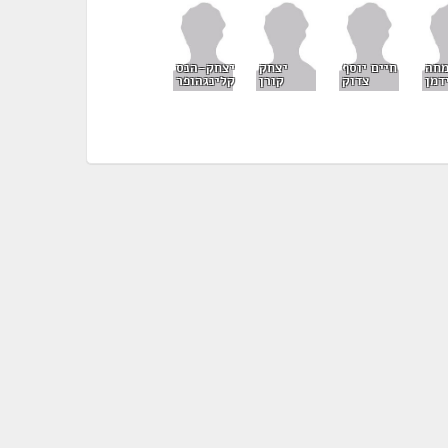
חה
חיים יוסף
יצחק
יצחק-הנס
דמן
צדוק
קורן
קלינגהופר