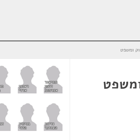
וק ומשפט
ומשפט
שניאור
זלמן
ראובן
מר
אברמוב
ארזי
ב
גדעון
בנימין
זבו
האוזנר
הלוי