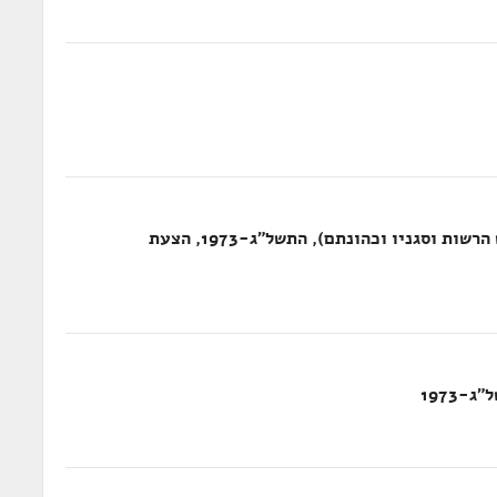
הצעת חוק הרשויות המקומיות (בחירת ראש הרשות וסגניו וכהונתם), התשל"ג-1973, הצעת
-1973