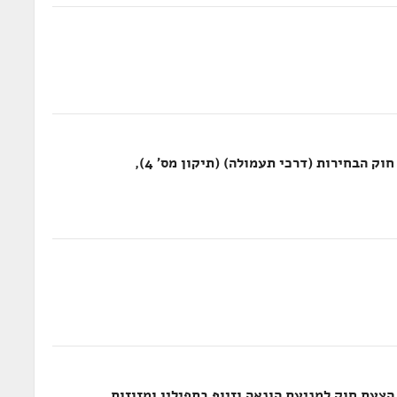
חוק יחסי ממון בין בני זוג, התשל"ג-1973, חוק הבחירות (דרכי תעמולה) (תיקון מס' 4),
ק יחסי ממון בין בני זוג, התשל"ג-1973, הצעת חוק למניעת הונאה וזיוף בתפילין ומזוזות,