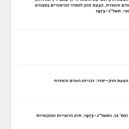
כויות האדם והאזרח, הצעת חוק להסדר ההימורים בספורט
חוק לתיקון פקודת ההקדשות לצורכי צדקה (מס' 2), התשל"ג-1973, חוק הרשויות המקומיות