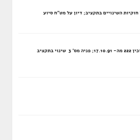
חוקיות השינויים בתקציב; דיון על מט"ח סיוע
פניה מס' 2 ­ שינוי בתקציב הבטחון 91 (סימוכין 222 מה- 17.10.91; פניה מס' 3 ­ שינוי בתקציב