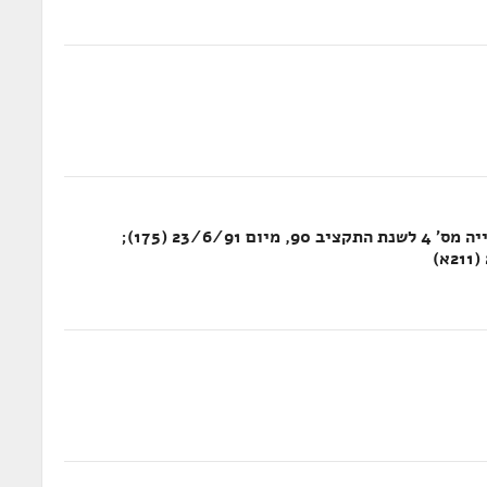
פניות של הממונה על התקציבים באוצר: פנייה מס' 4 לשנת התקציב 90, מיום 23/6/91 (175);