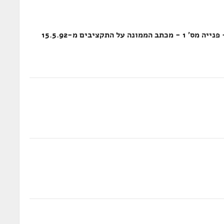
גודל מפקדות; תקציב הבטחון לשנת 1992 - פנייה מס' 1 - מכתב הממונה על התקציבים מ-15.5.92