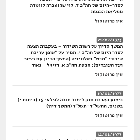
לסדר-היום של חה"כ ד. לוי שהועברה לוועדה
ממליאת הכנסת
אין פרוטוקול
21/02/1973
המשך הדיון על רשות השידור - בעקבות הצעה
לסדר היום של חה"כ י. תמיר על "אופן עריכת
שידורי "מבט" בטלוויזיה (המשך הדיון עם נציגי
ועד העובדים); הצעת חה"כ א. רזיאל - נאור
אין פרוטוקול
19/02/1973
ביצוע הארכת חוק לימוד חובה לגילאי 15 (כיתות י)
בשנים, התשל"ד-תשל"ז (המשך דיון)
אין פרוטוקול
14/02/1973