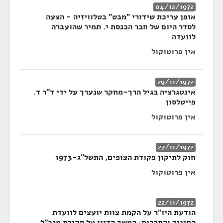
04/12/1972
אופן עריכת שידורי "מבט" בטלוויזיה - הצעה
לסדר היום של חבר הכנסת י. תמיר שהועברה
לוועדה
אין פרוטוקול
29/11/1972
אינטגרציה בגיל הרך-מחקר שנערך על ידי ד"ר ד.
פייטלסון
אין פרוטוקול
27/11/1972
חוק לתיקון פקודת הצופים, התשל"ג-1973
אין פרוטוקול
22/11/1972
הודעת היו"ר על הקמת צוות יועצים לוועדת
החינוך והתרבות; המשך הדיון על סקירת מנכ"ל