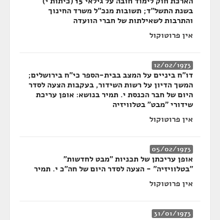
הארכת חוק לימוד חובה על גילאי 15 (כיתות י)
בשנת התשל"ד; תשובות מנכ"ל משרד החינוך
והתרבות לשאילתות של חברי הוועדה
אין פרוטוקול
12/02/1973
דו"ח ביניים על המצב בבית-הספר כי"ח בירושלים;
המשך הדיון על רשות השידור, בעקבות הצעה לסדר
היום של חבר הכנסת י. תמיר בנושא: אופן עריכת
שידורי "מבט" בטלוויזיה
אין פרוטוקול
05/02/1973
אופן עריכתן של תכניות "מבט לחדשות"
"בטלוויזיה" - הצעה לסדר היום של חה"כ י. תמיר
אין פרוטוקול
31/01/1973