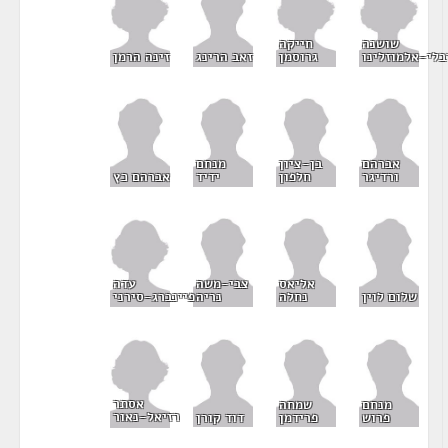
שושנה
חייקה
בלי-אלמוזלינו
גרוסמן
זינה הרמן
זאב הרינג
אברהם
בן-ציון
מנחם
ורדיגר
חלפון
ידיד
אברהם כץ
עדה
אליאס
צבי-משה
פיינברג-סירני
שלום לוין
נחלה
נריה
אסתר
מנחם
שמחה
רזיאל-נאור
פרוש
פרידמן
דוד קורן