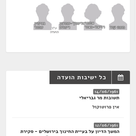
אסתר
אלימלך-שמעון
בנימין
רזיאל-נאור
משה קול
רימלט
שחור
יו"ר
הועדה
כל ישיבות הועדה
14/06/1961
תשובות מר גבריאלי
אין פרוטוקול
12/06/1961
המשך הדיון על בעיית החינוך בירושלים - סקירת