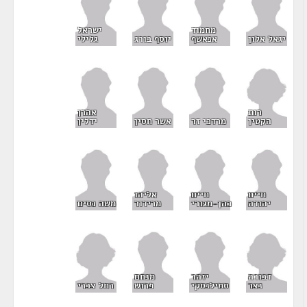
מחמוד
ישראל
יגאל אלון
אנאשף
יוסף בורג
גלילי
רות
אהרן
הקטין
מרדכי זר
אשר חסין
ידלין
חיים
חיים
אליהו
יהודה
כהן-מגורי
מרידור
משה נסים
דבורה
יזהר
מנחם
נצר
רחל צברי
סמילנסקי
פרוש