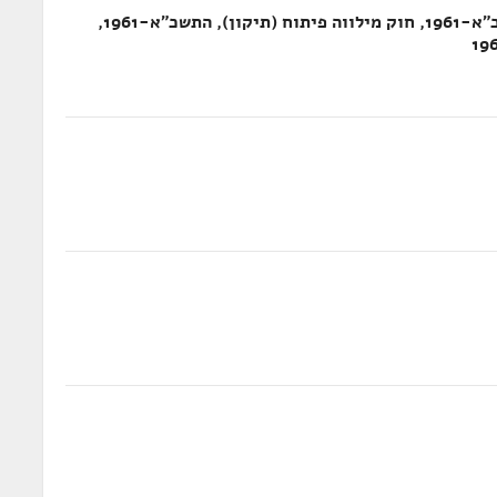
חוק לתיקון פקודת הבנקאות (מס' 6), התשכ"א-1961, חוק מילווה פיתוח (תיקון), התשכ"א-1961,