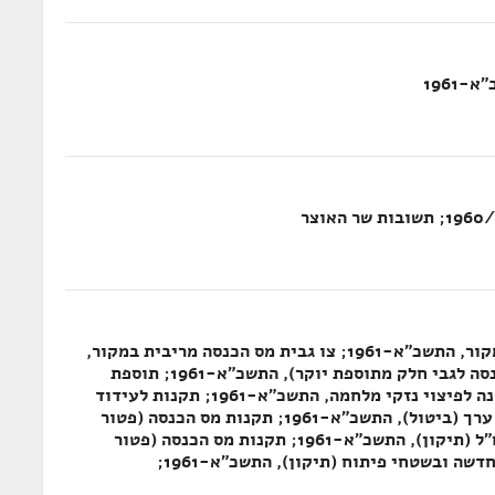
בירור בעניין צו גבית מס הכנסה מריבית במקור, התשכ"א-1961; צו גבית מס הכנסה מריבית במקור,
התשכ"א-1961; צו מס הכנסה (פטור מס הכנסה לגבי חלק מתוספת יוקר), התשכ"א-1961; תוספת
ישובים לרשימת יישובי ספר לפי חוק הארנונה לפיצוי נזקי מלחמה, התשכ"א-1961; תקנות לעידוד
השקעות הון (השוואות על השקעות בנירות ערך (ביטול), התשכ"א-1961; תקנות מס הכנסה (פטור
והנחות ביישובים מסוימים ובהיאחזויות נח"ל (תיקון), התשכ"א-1961; תקנות מס הכנסה (פטור
ה ובשטחי פיתוח (תיקון), התשכ"א-1961;