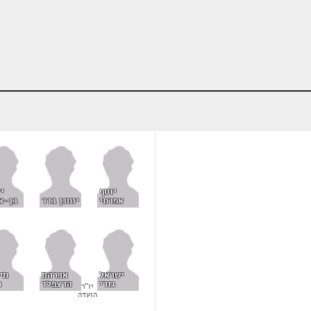
יוסף
י
אפרתי
יוחנן בדר
בן-א
ישראל
אברהם
מי
גורי
הרצפלד
ח
יו"ר
הועדה