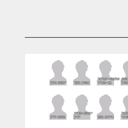
צחק
שלמה-ישראל
הרן
בן-מאיר
אהרן בקר
יצחק גולן
כאל
יצחק-מאיר
זני
אידוב כהן
לוין
נחום לוין