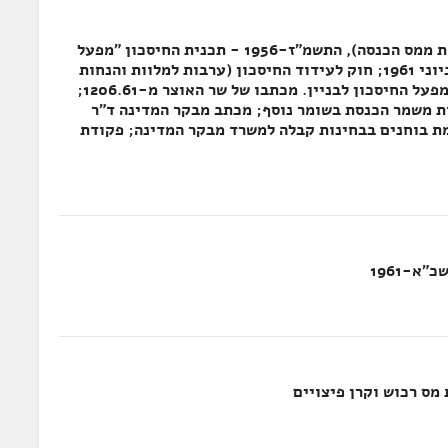
חוק לעידוד החיסכון (ערבות למלוות והנחות ממס הכנסה), התשמ"ז-1956 - תכנית החיסכון "מפעל
החיסכון העממי" - מכתב שר האוצר מ-11 ביוני 1961; חוק לעידוד החיסכון (ערבות למלוות והנחות
ממס הכנסה), התשמ"ז-56 תכנית החיסכון מפעל החיסכון לבניין. מכתבו של שר האוצר מ-1206.61;
ת משמר הכנסת בשומר נוסף; מכתב מבקר המדינה ד"ר
 מס' 10/751 בעניין רשימת בוחנים בבחינות קבלה למשרד מבקר המדינה; פקודת
א-1961
מס רכוש וקרן פיצויים