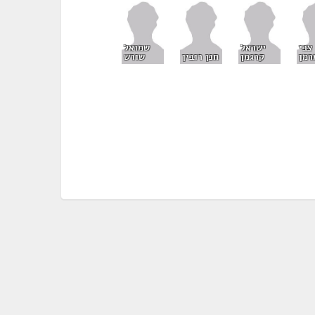
צבי
ישראל
שמואל
רמן
קרגמן
חנן רובין
שורש