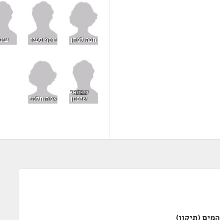
חנה למדן
יוסף ספיר
צימ
שבתאי
אמה תלמי
שיכמן
מים (תיקון)