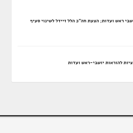
הוראות יושבי ראש ועדות; הצעת חה"כ הלל זיידל לשינוי סעיף