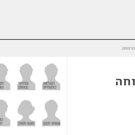
רווחה
וחה
אברהם
מרדכי
עק
אלמליח
בנטוב
גוב
אל
חנה למדן
פנחס לבון
לנ