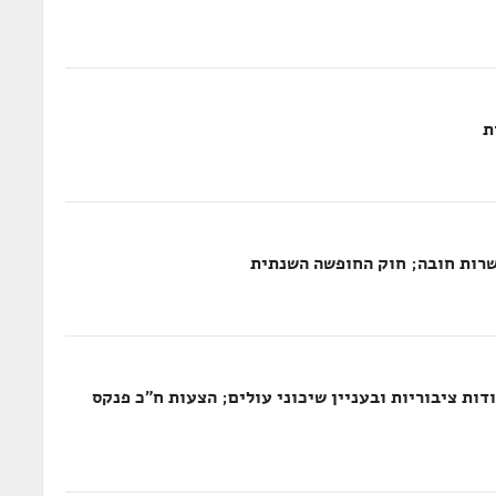
רות חובה; חוק החופשה השנתית
ות ציבוריות ובעניין שיכוני עולים; הצעות ח"כ פנקס