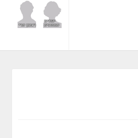
יהודית
שמחונית
ראובן שרי