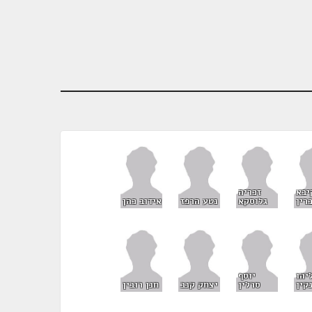
יבא
זכריה
רין
גלוסקא
נטע הרפז
אידוב כהן
יהו
יוסף
קין
סרלין
יצחק קנב
חנן רובין