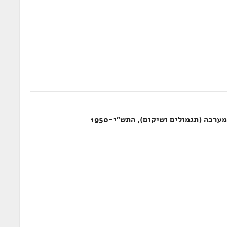
כה (תגמולים ושיקום), התש"י-1950