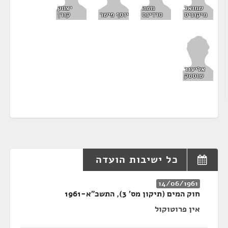
שמואל
משה
יצחק
מיקוניס
סרדינס
יוסף פישר
קורן
אליעזר
שוסטק
כל ישיבות הועדה
14/06/1961
חוק המים (תיקון מס' 3), התשכ"א-1961
אין פרוטוקול