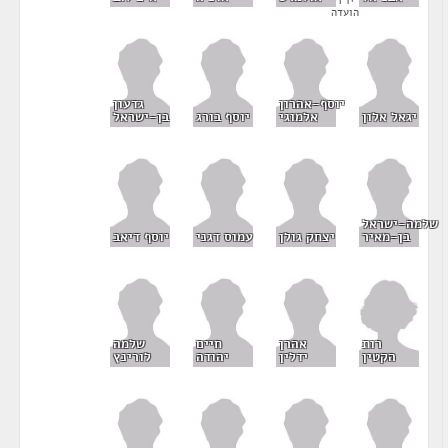
יו"ר
הועדה
יוסף-אהרון
גדעון
יגאל אלון
אלמוגי
יוסף בורג
בן-ישראל
שלמה-ישראל
בן-מאיר
יצחק גולן
עמוס דגני
יוסף דיאב
רות
אהרן
חיים
שלמה
הקטין
ידלין
יהודה
לורינץ