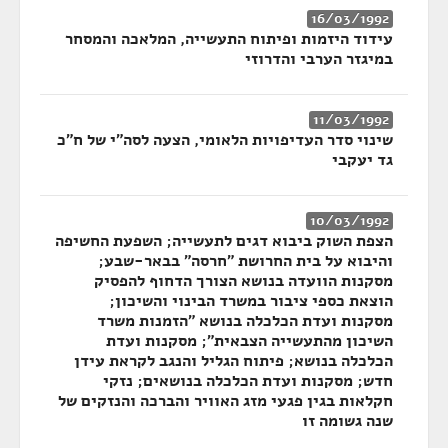
16/03/1992
עידוד היזמות ופיתוח התעשייה, המלאכה והמסחר
במיגזר הערבי והדרוזי
11/03/1992
שינוי סדר העדיפויות הלאומי, הצעה לסה"י של ח"כ
גד יעקבי
10/03/1992
הצפת השוק ביבוא דגים לתעשייה; השפעת החשיפה
והיבוא על בית החרושת "חרסה" בבאר-שבע;
מסקנות הוועדה בנושא הצורך הדחוף להפסיק
הוצאת כספי ציבור במשרד הבינוי והשיכון;
מסקנות ועדת הכלכלה בנושא "הזמנות משרד
השיכון מהתעשייה הצבאית"; מסקנות ועדת
הכלכלה בנושא; פיתוח הגליל והנגב לקראת עידן
חדש; מסקנות ועדת הכלכלה בנושאים; נזקי
חקלאות בגין פגעי מזג האוויר והברכה והנזקים של
שנה גשומה זו