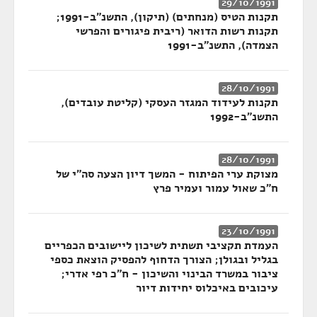
29/10/1991
תקנות הטיס (מנחתים) (תיקון), התשנ"ב-1991;
תקנות רשות הדואר (ריבית פיגורים והפרשי
הצמדה), התשנ"ב-1991
28/10/1991
תקנות לעידוד המגזר העסקי (קליטת עובדים),
התשנ"ב-1992
28/10/1991
מצוקת ערי הפיתוח - המשך דיון הצעה סה"י של
ח"כ שאול עמור ועמיר פרץ
23/10/1991
העמדת תקציבי תשתית לשיכון ליישובים הכפריים
בגליל ובגולן; הצורך הדחוף להפסיק הוצאת כספי
ציבור במשרד הבינוי והשיכון - ח"כ רפי אדרי;
עיכובים באיכלוס יחידות דיור