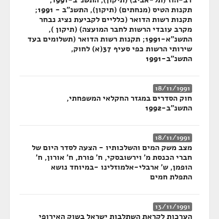
תקנות הטיס (מנחתים) (תיקון), התשנ"ב - 1991;
תקנות רשות הדואר (כלליים לקביעת נציג נבחר
מקרב עובדי הרשות לחבר המועצה) (תיקון ),
התשנ"א-1991; תקנות רשות הדואר (תשלומים בעד
שירותי הרשות כפי סעיף 37(א) לחוק,
התשנ"ב-1991
18/11/1991
חוק הסדרים במגזר החקלאי המשפחתי,
התשנ"ב-1992
18/11/1991
מצב משק המים והשלכותיו - הצעה לסדר היום של
חברי הכנסת מ' וירשובסקי, ח' פורת, ח' אורון, ח'
הופמן, ש' ארבלי-אלמוזלינו -במיוחד נושא
התפלת חמים
13/11/1991
הערכות לקראת השתלבות ישראל בשוק האירופי