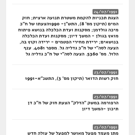
24/07/1991
הצגת תכניות להקמת משטרת תנועה ארצית; חוק
המים (תיקון מס' 8), התש"ן- 1990הצעתו של ח"כ
מיכה גולדמן; מסקנות ועדת הכלכלה בנושא פיתוח
מואץ בגולן - המשך דיון; מסקנות ועדת הכלכלה
בנושאים; ירידת מחירי הפטמים - ירידה וקוץ בה,
הצעה לסה"י של ח"כ גדליה גל. מספר 4081. ענף
הלול. מס' 5360. הצעה לסה"י של ח"כ גדליה גל
23/07/1991
חוק רשות הדואר (תיקון מס' 3), התשנ"א-1991
23/07/1991
הרפורמה במשק "הדלק" הצעת חוק של ח"כ דן
תיכון -המשך דיון
23/07/1991
מתן מעמד מפעל מאושר למפעל של עולה חדש