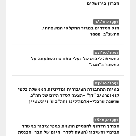
חברון בירושלים
08/10/1991
חוק הסדרים במגזר החקלאי המשפחתי,
התשנ"ב-1992
07/10/1991
החשיפה ליבוא של נעלי ספורט והשפעתה על
המשבר ב"מגה"
07/10/1991
בעיות התחבורה הציבורית ומדיניות הממשלה כלפי
קואופרטיב "דן" -הצעה לסדר היום של חה"כ
שושנה ארבלי-אלמוזלינו וחה"כ א' ויינשטיין
16/09/1991
הצורך הדחוף להפסיק הוצאת כספי ציבור במשרד
הבינוי והשיכון (הצעה לסדר-היום של חבר-הכנסת