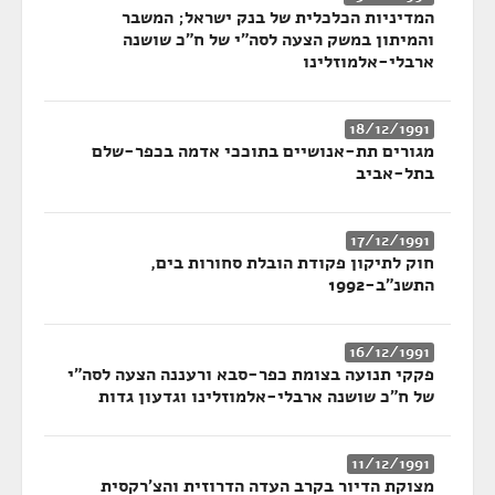
המדיניות הכלכלית של בנק ישראל; המשבר
והמיתון במשק הצעה לסה"י של ח"כ שושנה
ארבלי-אלמוזלינו
18/12/1991
מגורים תת-אנושיים בתוככי אדמה בכפר-שלם
בתל-אביב
17/12/1991
חוק לתיקון פקודת הובלת סחורות בים,
התשנ"ב-1992
16/12/1991
פקקי תנועה בצומת כפר-סבא ורעננה הצעה לסה"י
של ח"כ שושנה ארבלי-אלמוזלינו וגדעון גדות
11/12/1991
מצוקת הדיור בקרב העדה הדרוזית והצ'רקסית