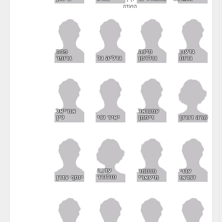
יו"ר
הועדה
גדעון
מיכה
פסח
גדות
גולדמן
גדליה גל
גרופר
עמנואל
אוריאל
שרה דורון
זיסמן
יאיר לוי
לין
עדנה
עוזי
מוחמד
סולודר
לנדאו
מיעארי
יוסף עזרן