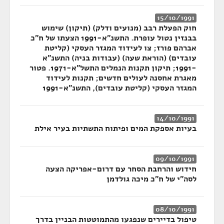
15/10/1991
חוק הפעלת רבב (מנועים ודלק) (תיקון) שימוש
בבנזין נטול עופרת. התשנ"א-1991 הצעתו של ח"כ
אברהם פורז; צו לעידוד המגזר העסקי (קליטת
עובדים) (הוראת שעה) (עבודות בניה) התשנ"א
-1991; תיקון תקנות הנמלים התשל"א-1971. פטור
מאגרת אחסנה לעולים חדשים; תקנות לעידוד
המגזר העסקי (קליטת עובדים), התשנ"א-1991
14/10/1991
בעיות אספקת המים ופיתוח התשתיות בעיר אילת
09/10/1991
חידוש והרחבת הסחר עם דרום-אפריקה הצעה
לסה"י של ח"כ מיכה גולדמן
08/10/1991
טיפול בדיירים שנפגעו מהתמוטטות הבניין בדרך