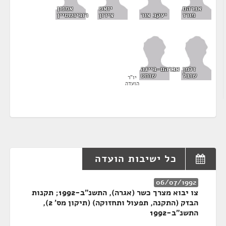
אברהם
יואש
אמנון
פורז
יעקב צור
צידון
רובינשטיין
זלמן
אברהם-בייגה
שובל
שוחט
יו"ר
הועדה
כל ישיבות הועדה
06/07/1992
צו יבוא מצרך כשר (אגרה), התשנ"ב-1992; תקנות
הבזק (התקנה, תפעול ותחזוקה) (תיקון מס' 2),
התשנ"ב-1992