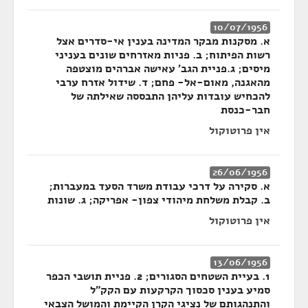
10/07/1956
א. מסקנות מבקר המדינה בענין אי-סדרים אצל
רשות הפיתוח; ב. פניות מאזרחים שונים בעניני
מיסים; ג.פניית הגב' עאישה אברהים מוצטפה
מהאגנה, מאום-אל- פחם; ד. שידול אזרח ערבי
להכחיש עובדות עליהן התבססה שאילתה של
חבר-כנסת
אין פרוטוקול
26/06/1956
א. סקירה על דרכי עבודת משרד הסעד במעברות;
ב. קבלת משלחת מיהודי צפון- אפריקה; ג. שונות
אין פרוטוקול
13/06/1956
1. בעיית השטחים הסגורים; 2. פניית תושבי הכפר
סמיע בענין סכסוך הקרקעות עם הקק"ל
והתנהגותם של נציגי הקרן הקיימת והמושל הצבאי