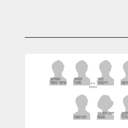
אבי
עמית
מכלוף
רקת
דיכטר
הלוי
מיקי זוהר
יו"ר
הועדה
יעל רון בן
ואב
משה
יץ'
רם שפע