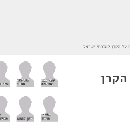
 על הקרן לאזרחי ישראל
הקרן
סמי אבו
אוריאל
שחאדה
בוסו
ניר ב
אליהו
י
חסיד
מתן כהנא
סגלוב