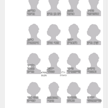
סעיד
משה
אליהו
אלחרומי
ארבל
רם בן ברק
ברוכי
יוסף
איתן
קרן ברק
מאי גולן
ג'בארין
גינזבורג
ע'דיר
מיקי
כמאל
ניסים
יעקב
חיימוביץ'
מריח
ואטורי
טסלר
יו"ר
ממלא
הועדה
מקום
יוליה
סונדוס
חוה אתי
אוסאמה
מלינובסקי
סאלח
עטייה
סעדי