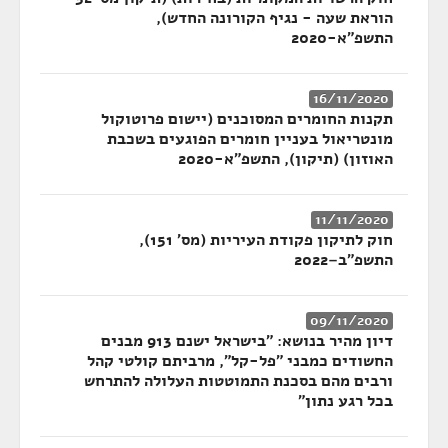
הוראת שעה - נגיף הקורונה החדש),
התשפ"א-2020
16/11/2020
תקנות החומרים המסוכנים (יישום פרוטוקול
מונטריאול בעניין חומרים הפוגעים בשכבת
האוזון) (תיקון), התשפ"א-2020
11/11/2020
חוק לתיקון פקודת העיריות (מס' 151),
התשפ"ב–2022
09/11/2020
דיון מהיר בנושא: "בישראל ישנם 913 מבנים
החשודים כמבני "פל-קל", מרביתם קולטי קהל
ורבים מהם בסכנת התמוטטות העלולה להתרחש
בכל רגע נתון"