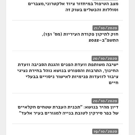
מצב הטיפול במיחזור ציוד אלקטרוני,מצברים
וסוללות והכשלים בשוק זה
21/10/2020
חוק לתיקון פקודת העיריות (מס' 151),
התשפ"ב–2022
20/10/2020
ישיבה משותפת וועדת הפנים והגנת הסביבה וועדת
החינוך, התרבות והספורט בנושא נוהל בחירת נציגי
ציבור לוועדות פנימיות לאישור ניסויים בבעלי
חיים
20/10/2020
דיון מהיר בנושא: "תכנית העברת שטחים חקלאיים
של כפר סירקין לטובת בנייה למגורים בעיר אלעד"
19/10/2020