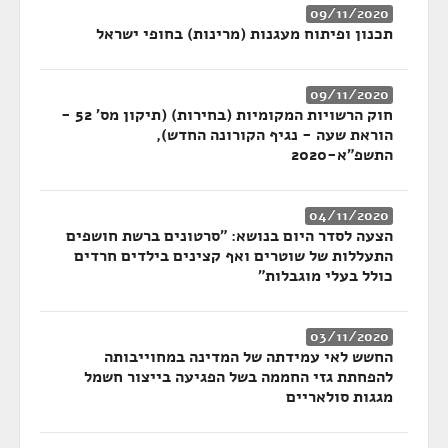
09/11/2020
תכנון ופיתוח מעגנות (מרינות) בחופי ישראל
09/11/2020
חוק הרשויות המקומיות (בחירות) (תיקון מס' 52 -
הוראת שעה - נגיף הקורונה החדש),
התשפ"א-2020
04/11/2020
הצעה לסדר היום בנושא: "סרטונים ברשת חושפים
התעללות של שוטרים ואף קצינים בילדים חרדים
כולל בעלי מוגבלות"
03/11/2020
החשש לאי עמידתה של המדינה במחוייבותה
להפחתת גזי החממה בשל הפגיעה בייצור חשמל
מגגות סולאריים