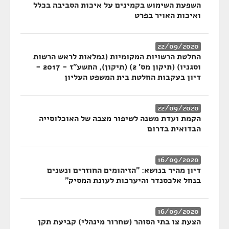
השפעת השימוש בקמינים על איכות הסביבה בכלל
ואיכות האויר בפרט
22/09/2020
החלטת הרשויות המקומיות (גמלאות לראש הרשות
וסגניו) (תיקון מס' 2) (תיקון), התשע"ז - 2017 -
דיון בעקבות החלטת בית המשפט העליון
22/09/2020
הקמת ועדת משנה לשיפור מצבה של האוכלוסייה
הבדואית בדרום
16/09/2020
דיון מהיר בנושא: "הזיהומים החוזרים ונשנים
בנחל אלכסנדר והיערכות לעונת המסיק"
16/09/2020
הצעת צו בתי הסוהר (שחרור מינהלי) קביעת תקן