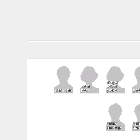
אימאן
ח'טיב
היבה
יאסין
יזבק
ברק
מתן כהנא
חמד
אנדרי
אר
קוז'ינוב