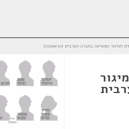
דת למיגור הפשיעה בחברה הערבית (הראשונה)
יגור
ישראל
משה
אייכלר
ארבל
רם בן 
רבית
ע'דיר
כמאל
מנסור
מריח
עבאס
עמ
יו"ר
הועדה