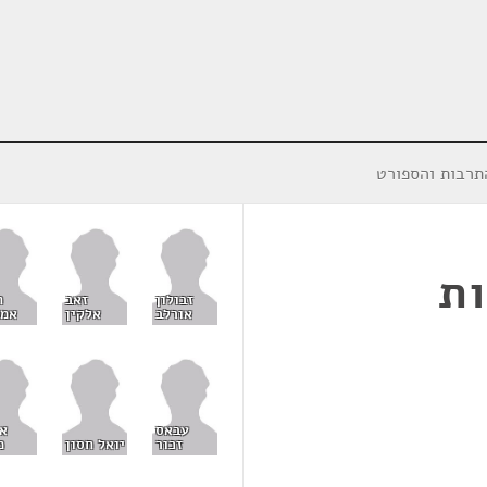
תרבות והספורט
ות
זבולון
זאב
ח
אורלב
אלקין
אמס
עבאס
א
זכור
יואל חסון
מ