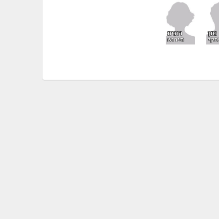
רונית
נתן
תירוש
סקי