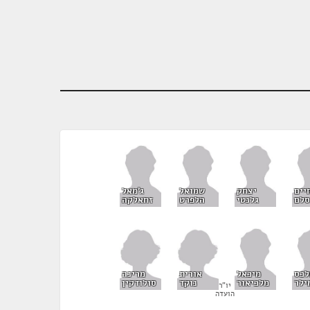
יים
יצחק
שמואל
ג'מאל
לם
גלנטי
הלפרט
זחאלקה
אורית
מרינה
לכס
מיכאל
נוקד
סולודקין
ילר
מלכיאור
יו"ר
הועדה