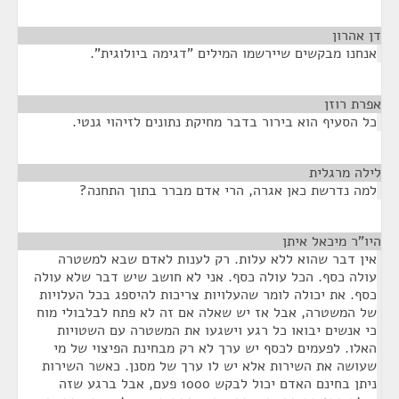
דן אהרון
¶
אנחנו מבקשים שיירשמו המילים "דגימה ביולוגית".
אפרת רוזן
¶
כל הסעיף הוא בירור בדבר מחיקת נתונים לזיהוי גנטי.
לילה מרגלית
¶
למה נדרשת כאן אגרה, הרי אדם מברר בתוך התחנה?
היו"ר מיכאל איתן
¶
אין דבר שהוא ללא עלות. רק לענות לאדם שבא למשטרה
עולה כסף. הכל עולה כסף. אני לא חושב שיש דבר שלא עולה
כסף. את יכולה לומר שהעלויות צריכות להיספג בכל העלויות
של המשטרה, אבל אז יש שאלה אם זה לא פתח לבלבולי מוח
כי אנשים יבואו כל רגע וישגעו את המשטרה עם השטויות
האלו. לפעמים לכסף יש ערך לא רק מבחינת הפיצוי של מי
שעושה את השירות אלא יש לו ערך של מסנן. כאשר השירות
ניתן בחינם האדם יכול לבקש 1000 פעם, אבל ברגע שזה