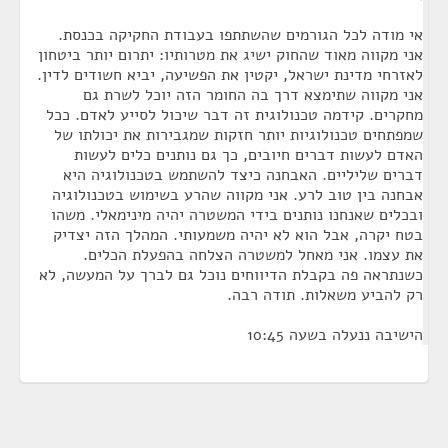
אי מודה לכל הגורמים שהשתתפו בעבודת החקיקה בכנסת.
אני מקווה מאוד שהחוק ישיג את מטרותיו: יתרום יותר ביטחון
לאזרחי מדינת ישראל, יקטין את הפשיעה, יביא חשודים לדין.
אני מקווה שתימצא דרך בה החומר הזה יוכל לשרת גם
מחקרים. קידמה טכנולוגית זה דבר שיכול לסייע לאדם. ככל
שמפתחים טכנולוגיות יותר חזקות שמגבירות את יכולתו של
האדם לעשות דברים חיובים, כך גם נותנים כלים לעשות
דברים שליליים. האבחנה כיצד להשתמש בטכנולוגיה היא
אבחנה בין טוב לרע. אני מקווה שהרע בשימוש בטכנולוגיה
ובכלים שאנחנו נותנים בידי המשטרה יהיה מינימאלי. משהו
בטח יקרה, אבל הוא לא יהיה משמעותי. המהלך הזה יצדיק
את עצמו. אני מאחל למשטרה הצלחה בהפעלת הכלים.
כשנתראה פה בקבלת הדיווחים נוכל גם לברך על המעשה, לא
רק להביע משאלות. תודה רבה.
הישיבה ננעלה בשעה 10:45