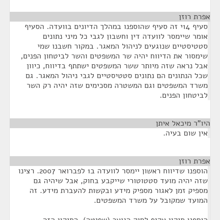
אפרת רוזן
¶
סעיף 14י זה סעיף שהוספנו במהלך הדיונים בוועדה. הסעיף
אומר שיימסר לוועדה דין וחשבון לגבי כל מיני נתונים
סטטיסטיים שנוגעים לניהול המאגר. במקור חשבנו שמי
שימסור את הדיווח יהיה שר המשפטים והשר לביטחון הפנים,
אבל נראה שזה מיותר ששר המשפטים ישתתף בדיווח, כיוון
שכל הנתונים הם נתונים סטטיסטיים לגבי ניהול המאגר. גם
משרד המשפטים וגם המשטרה מסכימים שזה יהיה רק השר
לביטחון הפנים.
היו"ר מיכאל איתן
¶
אין שום בעיה.
אפרת רוזן
¶
הוספנו שדיווח ראשון יימסר לוועדה ב1 לפברואר 2007. רצינו
שזה יהיה מועד סטטוטורי שייקבע בחוק, אבל שיהיה גם
מספיק זמן לאגור מספיק מידע ובקשות להעברת מידע. זה
המועד שמקובל על משרד המשפטים.