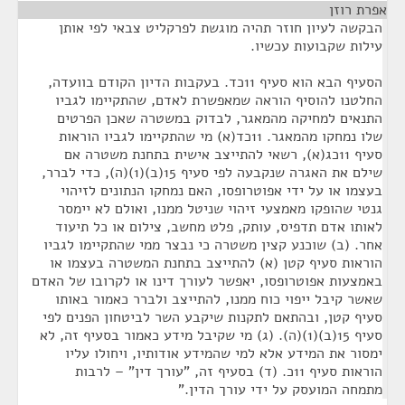
אפרת רוזן
¶
הבקשה לעיון חוזר תהיה מוגשת לפרקליט צבאי לפי אותן
עילות שקבועות עכשיו.
הסעיף הבא הוא סעיף 11כד. בעקבות הדיון הקודם בוועדה,
החלטנו להוסיף הוראה שמאפשרת לאדם, שהתקיימו לגביו
התנאים למחיקה מהמאגר, לבדוק במשטרה שאכן הפרטים
שלו נמחקו מהמאגר. 11כד(א) מי שהתקיימו לגביו הוראות
סעיף 11כג(א), רשאי להתייצב אישית בתחנת משטרה אם
שילם את האגרה שנקבעה לפי סעיף 15(ב)(1)(ה), כדי לברר,
בעצמו או על ידי אפוטרופסו, האם נמחקו הנתונים לזיהוי
גנטי שהופקו מאמצעי זיהוי שניטל ממנו, ואולם לא יימסר
לאותו אדם תדפיס, עותק, פלט מחשב, צילום או כל תיעוד
אחר. (ב) שוכנע קצין משטרה כי נבצר ממי שהתקיימו לגביו
הוראות סעיף קטן (א) להתייצב בתחנת המשטרה בעצמו או
באמצעות אפוטרופסו, יאפשר לעורך דינו או לקרובו של האדם
שאשר קיבל ייפוי כוח ממנו, להתייצב ולברר כאמור באותו
סעיף קטן, ובהתאם לתקנות שיקבע השר לביטחון הפנים לפי
סעיף 15(ב)(1)(ה). (ג) מי שקיבל מידע כאמור בסעיף זה, לא
ימסור את המידע אלא למי שהמידע אודותיו, ויחולו עליו
הוראות סעיף 11כ. (ד) בסעיף זה, "עורך דין" – לרבות
מתמחה המועסק על ידי עורך הדין."