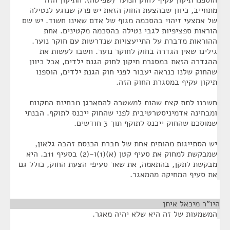
הוספנו תיקון עקיף לחוק הנוער (שפיטה). התיקון הזה
מתחייב, כיוון שבהצעת החוק הזאת יש פרק שנוגע לנטילה
של אמצעי זיהוי בהסכמה מגוף של אדם שאינו חשוד. יש שם
הוראות ספציפיות לגבי נטילה בהסכמה מקטינים. אחת
ההוראות מדברת על התייעצויות שנדרשות עם חוקר נוער.
גילינו שאין הגדרה בחוק לחוקר נוער. חשבו לעשות את
ההגדרה הזאת במסגרת תיקון לחוק הגנת ילדים, אבל כיוון
שהחוק שלנו כנראה יעבור לפני חוק הגנת ילדים, הוספנו
תיקון עקיף במסגרת החוק הזה.
חשבנו לתת קצת שהות למשטרה להתארגן מבחינת התקנות
ומבחינה אדמיניסטרטיבית לפני שהחוק ייכנס לתוקף. הבנתי
שמוסכם שהחוק ייכנס לתוקף תוך 3 חודשים.
יש הסתייגות מהותית אחת של חברת הכנסת זהבה גלאון,
שמבקשת למחוק את סעיף קטן (א)(1)ו-(2) בסעיף 11ב. היא
מבקשת לתקן, בהתאמה, את שאר סעיפי הצעת החוק, כולל גם
את סעיף המחיקה מהמאגר.
היו"ר מיכאל איתן
¶
המשמעות של זה היא שלא יהיה מאגר.