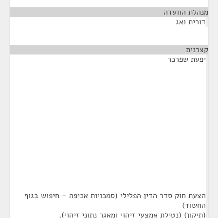
מנהלת הוועדה
¶
דורית ואג
קצרנית
¶
יפעת שפרכר
הצעת חוק סדר הדין הפלילי (סמכויות אכיפה – חיפוש בגוף
החשוד)
(תיקון) (נטילת אמצעי זיהוי ומאגר נתוני זיהוי),