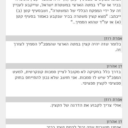
בכיר או עו"ד במטה הארצי במשטרת ישראל, שייקבע לעניין
זה על ידי המפקח הכללי של המשטרה", ושבסעיף קטן (ב)
ייכתב: "מצא קצין משטרה בכיר שנקבע כאמור בסעיף קטן
(א) או עו"ד שהוא הסמיך.."
אפרת רוזן
¶
כלומר שזה יהיה קצין במטה הארצי שהמפכ"ל הסמיך לצורך
זה.
דן אהרון
¶
בדרך כלל בחקיקה לא מקובל לציין סמכות קונקרטית, למעט
המפכ"ל שיש לו סמכות. אני חושב שלא נכון להתייחס בחוק
ספציפי לקצין ספציפי.
אפרת רוזן
¶
אולי צריך לקבוע את הדרגה של הקצין.
דן אהרון
¶
אנחנו חושבים שזה יכול להיות קצין בכיר.