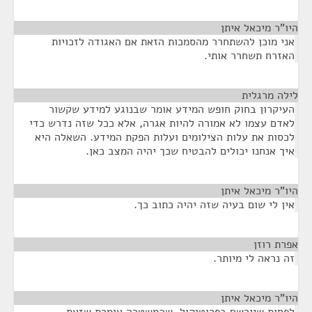
היו"ר מיכאל איתן
¶
אני מוכן להשתחרר מהסמכות הזאת אם האגודה לזכויות
האזרח תשחרר אותי.
לילה מרגלית
¶
העיקרון בחוק חופש המידע אומר שבנוגע למידע שקשור
לאדם עצמו לא אמורה להיות אגרה, אלא ככל שזה נדרש כדי
לכסות את עלות הצילומים ועלות הפקת המידע. השאלה היא
איך אנחנו יכולים להבטיח שכך יהיה המצב כאן.
היו"ר מיכאל איתן
¶
אין לי שום בעיה שזה יהיה כתוב כך.
אפרת רוזן
¶
זה נראה לי מיותר.
היו"ר מיכאל איתן
¶