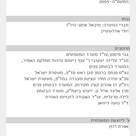
התשס"ה-2005
נכחו
¶
חברי הוועדה: מיכאל איתן-היו"ר
יולי אדלשטיין
מוזמנים
¶
גבי פיסמן,עו"ד משרד המשפטים
סג"ד עליזה יעקובי ר' ענף רישום וניהול מחלקת האסיר,
המשרד לבטחון פנים
נצ"מ פנחס ברגמן סגן ראש מז"פ, משטרת ישראל
סנ"צ שירה זמיר קצינת מעבדה במז"פ, משטרת ישראל
רפ"ק דן אהרון קצין חקירות, המשרד לבטחון פנים
סרן אלעד אייל ק. ייעוץ ביעח"ק, משרד הבטחון
לילה מרגלית, עו"ד האגודה לזכויות האזרח
ד"ר נועה דיוואן
ע' ליועצת המשפטית
¶
אפרת רוזן