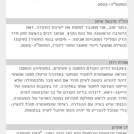
התשס"ה-2005
היו"ר מיכאל איתן
¶
בוקר טוב, אני מתכבד לפתוח את ישיבת הוועדה. זאת
הישיבה הראשונה של כנס הקיץ. אנחנו דנים בהצעת חוק סדר
הדין הפלילי (סמכויות אכיפה – חיפוש בגוף החשוד) (תיקון)
(נטילת אמצעי זיהוי ומאגר נתוני זיהוי), התשס"ה-2005.
אפרת רוזן
¶
בעקבות הדיון הקודם הוספנו 3 סעיפים. בסעיף11ג הוספנו
הוראה שמאפשרת לחשוד שנחקר באזהרה וניטלו ממנו אמצעי
זיהוי להגיש בקשה לעיון חוזר אם הוא סבר מלכתחילה שלא
הייתה הצדקה לחקור אותו באזהרה. זה בעקבות ההצעה של
היושב-ראש. דיברנו בדיון הקודם על כך שהבקשה לעיון
חוזר תוגש לראש מחלקת חקירות במטה הארצי של המשטרה.
הבנתי שיש בעיה עם ההגדרה. רציתי שהמשטרה תוכל להציג,
כדי שנוכל להכריע מי יהיה הגוף שיוכל לעיין בבקשות.
דן אהרון
¶
אנחנו מבקשים שבסעיף קטן (א) יהיה כתוב: "קצין משטרה