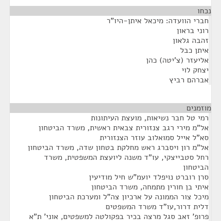
נכחו
¶
חברי הוועדה: מיכאל איתן-היו"ר
רוני בראון
זהבה גלאון
איתן כבל
אליעזר (צ'יטה) כהן
יצחק לוי
אברהם רביץ
מוזמנים
¶
רמי טל חבר נשיאות, מועצת העיתונות
אל"מ מירי רגב צנזורית צבאית ראשית, משרד הביטחון
סא"ל אייל סמואלוב עוזר הצנזורית
אל"מ רון ויסברג ראש מחלקת בטחון שדה, משרד הביטחון
רחל סטבייצקי, עו"ד משנה ליועצת המשפטית, משרד
הביטחון
סרן רוברט נויפלד יועמ"ש חיל מודיעין
איתי בן חורין מתמחה, משרד הביטחון
מיכל צור הממונה על ארכיון צה"ל ומערכת הביטחון
דלית דרור,עו"ד משרד המשפטים
פרופ' זאב סגל מרצה בכיר בפקולטה למשפטים, אוני' ת"א