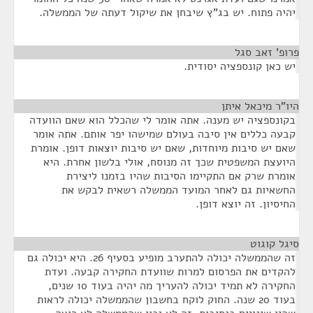
יהיה פתוח. יש בג"ץ שיבחן את שיקול דעתה של הממשלה.
פרופ' זאב סגל
¶
יש כאן קונספציה יסודית.
היו"ר מיכאל איתן
¶
בקונספציה יש מענה. אתה אומר לי שהכלל הוא שאם הוועדה
קבעה כללים אין סיבה בעולם שמישהו יפר אותם. אתה אומר
שאם יש סיבות מיוחדות, שאם יש סיבות יוצאות דופן. אומרת
היועצת המשפטית שכך זה מנוסח, אולי בלשון אחרת. היא
אומרת שרק אם התקיימו הסיבות שהיו בזמנו ליצירת
החשאיות גם לאחר המועד הממשלה רשאית לבקש את
החיסיון. זה יוצא דופן.
סיגל קוגוט
¶
זה שהממשלה יכולה להתערב מופיע בסעיף 26. היא יכולה גם
להקדים את הפרסום למרות שוועדת החקירה קבעה. ועדת
החקירה לא תמיד יכולה להעריך מה יהיה בעוד 10 שנים,
בעוד 20 שנה. החוק לוקח בחשבון שהממשלה יכולה לראות