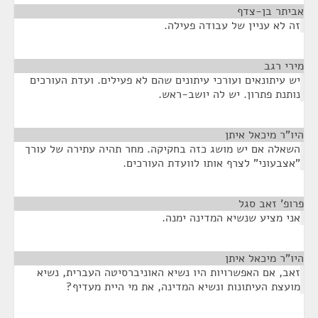
אביתר בן-צדף
¶
זה לא עניין של עבודה פעילה.
מירי רגב
¶
יש עיתונאים ועורכי עיתונים שהם לא פעילים. ועדת העורכים
נותנת פתרון. יש לה יושב-ראש.
היו"ר מיכאל איתן
¶
השאלה אם יש מושג כזה בחקיקה. מחר תהיה עתירה של עורך
"אצבעוני" לצרף אותו לוועדת העורכים.
פרופ' זאב סגל
¶
אני מציע שנשיא המדינה ימנה.
היו"ר מיכאל איתן
¶
זאב, אם האפשרויות היו נשיא האוניברסיטה העברית, נשיא
מועצת העיתונות ונשיא המדינה, את מי היית מעדיף?