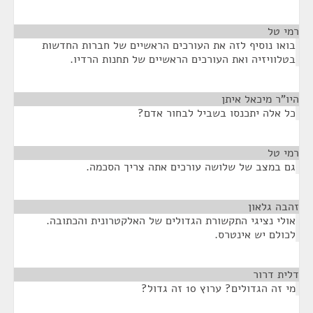
רמי טל
¶
בואו נוסיף לזה את העורכים הראשיים של חברות החדשות
בטלוויזיה ואת העורכים הראשיים של תחנות הרדיו.
היו"ר מיכאל איתן
¶
כל אלה יתכנסו בשביל לבחור אדם?
רמי טל
¶
גם במצב של שלושה עורכים אתה צריך הסכמה.
זהבה גלאון
¶
אולי נציגי התקשורת הגדולים של האלקטרונית והכתובה.
לכולם יש אינטרס.
דלית דרור
¶
מי זה הגדולים? ערוץ 10 זה גדול?