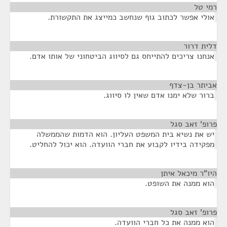
רמי טל
¶
אולי אפשר לכתוב גוף שנחשב כמייצג את התקשורת.
דלית דרור
¶
אנחנו צריכים להתייחס גם לסיווג הביטחוני של אותו אדם.
אביתר בן-צדף
¶
ברור שלא ימנו אדם שאין לו סיווג.
פרופ' זאב סגל
¶
יש את נשיא בית המשפט העליון. הוא הדמות שהממשלה
מפקידה בידיו לקבוע את חברי הוועדה. הוא יכול להחליט.
היו"ר מיכאל איתן
¶
הוא ממנה את השופט.
פרופ' זאב סגל
¶
הוא ממנה את כל חברי הוועדה.