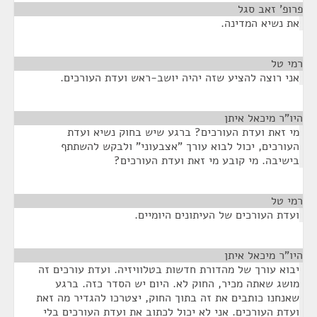
פרופ' זאב סגל
¶
את נשיא המדינה.
רמי טל
¶
אני רוצה להציע שזה יהיה יושב-ראש ועדת העורכים.
היו"ר מיכאל איתן
¶
מי זאת ועדת העורכים? ברגע שיש בחוק נשיא ועדת
העורכים, יכול לבוא עורך "אצבעוני" ולבקש להשתתף
בישיבה. מי קובע מי זאת ועדת העורכים?
רמי טל
¶
ועדת העורכים של העיתונים היומיים.
היו"ר מיכאל איתן
¶
יבוא עורך של מהדורת חדשות בטלוויזיה. ועדת עורכים זה
מושג שאתה מכיר, החוק לא. היום יש הסדר כזה. ברגע
שאנחנו כותבים את זה בתוך החוק, יצטרכו להגדיר מה זאת
ועדת העורכים. אני לא יכול לכתוב את ועדת העורכים בלי