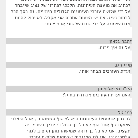
לכתוב את מועצת העיתונות. הלכתי לפתרון של נציג שייבחר
על ידי שלושת עורכי העיתונים הגדולים היומיים. זה בסך הכל
לבחור נציג. אם יש הצעות אחרות אני אקבל. לא יכול להיות
אדם שימונה על ידי גורם שלטוני או מפלגתי.
זהבה גלאון
¶
על זה אין ויכוח.
מירי רגב
¶
ועדת העורכים תבחר אותו.
היו"ר מיכאל איתן
¶
האם ועדת העורכים מוגדרת בחוק?
רמי טל
¶
זה נכון שמועצת העיתונות היא לא גוף סטטוטורי, אבל הסיכוי
שיוקם גוף אחר הוא לא כל כך גדול כי צריך בשביל זה
תקציב. אני לא כל כך רואה שמישהו נותן תקציב לגוף
אלטרנטיבי. אין לנו התנגדות שבמקום שלושת עורכי