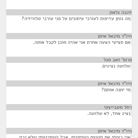
זהבה גלאון
¶
מה נותן עדיפות לעורכי עיתונים על פני עורכי טלוויזיה?
היו"ר מיכאל איתן
¶
אם תציעי הצעה אחרת אני אהיה מוכן לקבל אותה.
פרופ' זאב סגל
¶
שלושה נציגים.
היו"ר מיכאל איתן
¶
מי ימנה אותם?
רחל סטבייצקי
¶
נציג אחד, לא שלושה.
היו"ר מיכאל איתן
¶
אני רציתי את מועצת העיתונות, אבל השתכנעתי שלא נכון