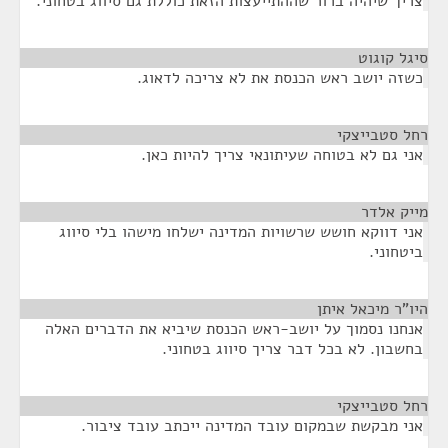
צריך שיהיה ברור שההתייעצות הזאת כוללת גם סיווג בטחוני.
סיגל קוגוט
¶
כשזה יושב ראש הכנסת את לא צריכה לדאוג.
רחל סטבייצקי
¶
אני גם לא בטוחה שעיתונאי צריך להיות כאן.
מייק אלדר
¶
אני דווקא חושש שרשויות המדינה ישלחו מישהו בלי סיווג
ביטחוני.
היו"ר מיכאל איתן
¶
אנחנו נסמוך על יושב-ראש הכנסת שיביא את הדברים האלה
בחשבון. לא בכל דבר צריך סיווג בטחוני.
רחל סטבייצקי
¶
אני מבקשת שבמקום עובד המדינה ייכתב עובד ציבור.