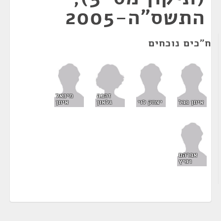
התשס"ה-2005
ח"כים נוכחים
זהבה
מיכאל
גלאון
איתן כבל
יצחק לוי
איתן
אברהם
רביץ