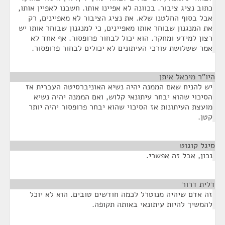
כתוב נציג ציבור. בכוונה לא אפיינו אותו. חשבנו לאפיין אותו,
אבל בסוף החלטנו שלא. את נציג הציבור לא מאפיינים, רק
את המנגנון שבוחר אותו מאפיינים, כי למנגנון שבוחר אותו יש
רצון למידע ומחקר. הוא יכול לבחור פרופסור. אף אחד לא
אמר ששלושת עורכי העיתונים לא יכולים לבחור פרופסור.
היו"ר מיכאל איתן
¶
יש להניח שאם הממנה יהיה נשיא האוניברסיטה העברית אז
הסיכוי שהוא יבחר עיתונאי קלוש, ואם הממנה יהיה נשיא
מועצת העיתונות אז הסיכוי שהוא יבחר פרופסור יהיה יותר
קטן.
סיגל קוגוט
¶
נכון, אבל זה אפשרי.
דלית דרור
¶
זה אדם שיהיה מנוטרל לכמה חודשים טובים. הוא לא יוכל
להמשיך להיות עיתונאי באותה תקופה.