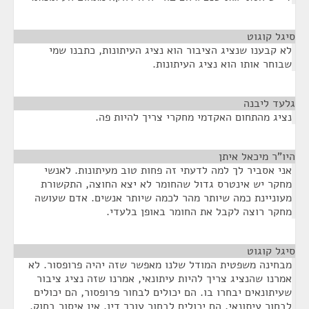
סיגל קוגוט
¶
לא קבענו שנציג הציבור הוא נציג העיתונות, כתבנו שמי
שבוחר אותו הוא נציג העיתונות.
גלעד ליבנה
¶
נציג מהתחום האקדמי מחקרי צריך להיות פה.
היו"ר מיכאל איתן
¶
אני אסביר לך למה לדעתי זה פחות טוב מעיתונות. לאנשי
מחקר יש אינטרס גדול שהחומר לא יצא החוצה, התקשורת
מעוניינת כמה שיותר מהר לכמה שיותר אנשים. אדם שעושה
מחקר רוצה לקבל את החומר באופן בלעדי.
סיגל קוגוט
¶
מבחינה משפטית המודל שלנו מאפשר שזה יהיה פרופסור. לא
אמרנו שהנציג צריך להיות עיתונאי, אמרנו שזה נציג ציבור
שעיתונאים יבחרו בו. הם יכולים לבחור פרופסור, הם יכולים
לבחור עיתונאי, הם יכולים לבחור עורך דין. אין איסור בחוק.