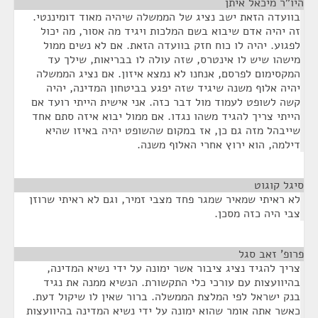
היו"ר מיכאל איתן
¶
בוועדה הזאת ישב נציג של הממשלה שיהיה מאוד דומיננטי.
זה יהיה אדם שיבוא בשם המלכות ויגיד מה אסור, מה יכול
לפגוע. יהיה לו כוח חזק בוועדה הזאת. אם לא נשים ממול
מישהו שיש לו אינטרס, שזה עולה לו בבריאות, שילך עד
המקסימום לפרסם, אנחנו לא נמצא איזון. אם נציג הממשלה
יהיה אלוף משנה שיגיד שזה יפגע בביטחון המדינה, יהיה
קשה לשופט לעמוד מול דבר כזה. אני אישית הייתי רועד אם
הייתי צריך להגיד משהו נגדו. אם ממול יבוא איזה סתם אחד
שייבהל מזה גם כן, אז במקום שהשופט יהיה באיזו שהיא
דילמה, הוא ירוץ אחרי האלוף משנה.
סיגל קוגוט
¶
לא ראיתי שמאיר שמגר פחד מצבי זמיר, וגם לא ראיתי שרוזן
צבי היה כזה מסכן.
פרופ' זאב סגל
¶
צריך להגיד נציג ציבור אשר ימונה על ידי נשיא המדינה,
בהיוועצות עם עורכי כלי התקשורת. הנשיא ממנה את נגיד
בנק ישראל לפי המלצת הממשלה. ברור שאין לו שיקול דעת.
כאשר אתה אומר שהוא ימונה על ידי נשיא המדינה בהיוועצות