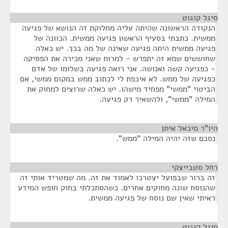
סיגל קוגוט
¶
הנקודה הראשונה שהיתה עליה מחלוקת זה הנושא של פגיעה
ממשית. כתבתי בסעיף הראשון פגיעה ממשית. הכוונה של
פגיעה ממשית היתה פגיעה שאינה של מה בכך. יש כאלה
שחוששים שמא זה יתפרש - למרות שאני מכירה את הפסיקה
- כפגיעה קשה ואנושה. אני רואה פגיעה בשלומו של אדם
כפגיעה של ממש. לא איכפת לי לכתוב ממש במקום ממשי, אם
הביטוי "ממשי" מפחיד מישהו. יש כאלה שרוצים למחוק את
המילה "ממשי", ולהשאיר רק פגיעה.
היו"ר מיכאל איתן
¶
נסכם שזה יהיה המילה "ממש".
רחל סטבייצקי
¶
זה ברור שבפועל יצטרכו לאמוד את זה. מה שמטריד אותי זה
שהנוסח שונה מחוקים אחרים. כשהסתכלתי בחוק חופש המידע
ראיתי שאין שם נוסח של פגיעה ממשית.
סיגל קוגוט
¶