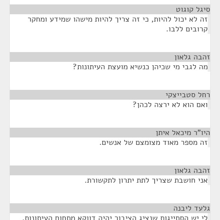
סיגל קוגוט
¶
זה לא יכול להיות, כי זה צריך להיות מישהו שמידע ומחקר
קרובים ללבו.
זהבה גלאון
¶
מה לגבי מי שכיהן כנשיא מועצת העיתונות?
רחל סטבייצקי
¶
ואם הוא לא ירצה לכהן?
היו"ר מיכאל איתן
¶
זה מספר מאוד מצומצם של אנשים.
זהבה גלאון
¶
אני חושבת שצריך לתת יתרון לתקשורת.
גלעד ליבנה
¶
לי יש הסתייגות שנציג הציבור יהיה דווקא מתחום העיתונות.