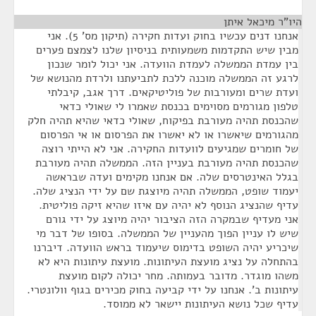
היו"ר מיכאל איתן
¶
אנחנו דנים עכשיו בחוק ועדות חקירה (תיקון מס' 5). אני
מבין שיש התקדמות משמעותית בניסיון שלנו לצמצם פערים
בין עמדת הממשלה לעמדת הוועדה. אני יכול לומר שנכון
לרגע זה הממשלה מוכנה ללכת לתביעתנו ולרדת מהנושא של
ועדת שרים ומעורבות של פוליטיקאים. דרך אגב, קיבלתי
טלפון מגורמים מסוימים בכנסת שאמרו לי שאולי כדאי
שהכנסת תהיה מעורבת בפיקוח, שאולי כדאי שהיא תהיה חלק
מהגורמים שיאשרו או לא יאשרו את הפרסום או אי הפרסום
של חומרים שמגיעים לוועדות החקירה. אני לא הייתי רוצה
שהכנסת תהיה מעורבת בעניין הזה. הממשלה תהיה מעורבת
בגלל האינטרסים שלה. אם אנחנו מקימים ועדה שבראשה
יעמוד שופט, הממשלה תהיה מיוצגת שם על ידי הנציג שלה.
עדיף שהנציג הנוסף לא יהיה עם איזו שהיא זיקה פוליטית.
אני מעדיף שבמקרה הזה הציבור יהיה מיוצג על ידי גורם
שיש לו עניין הפוך מהעניין של הממשלה. בסופו של דבר מי
שיכריע יהיה השופט בדימוס שיעמוד בראש הוועדה. דיברנו
בהתחלה על נציג מועצת העיתונות. מועצת עיתונות היא לא
משהו מוגדר. מדובר בעמותה. מחר יכולה לקום מועצת
עיתונות ב'. אנחנו על ידי קביעה בחוק מכירים בגוף וולונטרי.
עדיף שכל נושא העיתונות יישאר לא ממוסד.