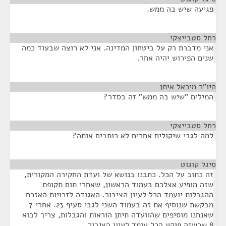
פגיעה שיש בה ממש.
רחל סטבייצקי
¶
אני מדברת רק על ביטחון המדינה. אני לא רוצה שבעוד כמה
שנים הפירוש יהיה אחר.
היו"ר מיכאל איתן
¶
המילים "שיש בה ממש" זה בסדר?
רחל סטבייצקי
¶
למה לגבי שיקולים אחרים לא כותבים אותה?
סיגל קוגוט
¶
זה כתוב על הכל. כתבנו בנושא של ועדת החקירה המקורית,
שזה מופיע אצלכם בעמוד הראשון, שאחרי תום תקופת
ההגבלות יועמד הכל לעיון הציבור. האגודה לזכויות האזרח
מבקשת שנוסיף את זה בעמוד השני לגבי סעיף 23. אחרי 7
שאנחנו מוסיפים שהוועדה תיתן הוראות והגבלות, צריך לבוא
8 שכשזה פוקע הכל עומד לעיון הציבור.