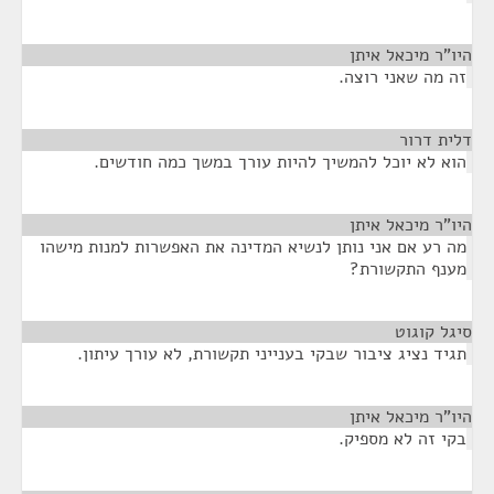
היו"ר מיכאל איתן
¶
זה מה שאני רוצה.
דלית דרור
¶
הוא לא יוכל להמשיך להיות עורך במשך כמה חודשים.
היו"ר מיכאל איתן
¶
מה רע אם אני נותן לנשיא המדינה את האפשרות למנות מישהו
מענף התקשורת?
סיגל קוגוט
¶
תגיד נציג ציבור שבקי בענייני תקשורת, לא עורך עיתון.
היו"ר מיכאל איתן
¶
בקי זה לא מספיק.