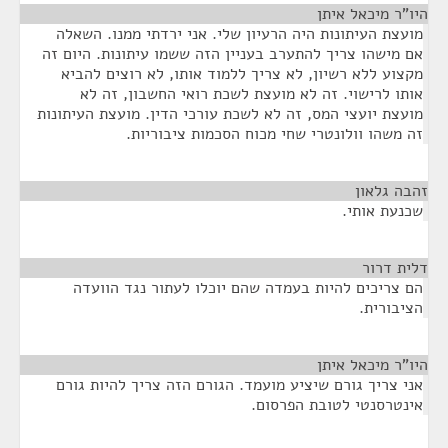
היו"ר מיכאל איתן
¶
מועצת העיתונות היה הרעיון שלי. אני ירדתי ממנו. השאלה
אם מישהו צריך להתערב בעניין הזה ששמו עיתונות. היום זה
מקצוע ללא רשיון, לא צריך ללמוד אותו, לא רוצים להביא
אותו לרישוי. זה לא מועצת לשכת רואי החשבון, זה לא
מועצת יועצי המס, זה לא לשכת עורכי הדין. מועצת העיתונות
זה משהו וולונטרי שחי מכוח הסכמות ציבוריות.
זהבה גלאון
¶
שכנעת אותי.
דלית דרור
¶
הם צריכים להיות בעמדה שהם יוכלו לעתור נגד הוועדה
הציבורית.
היו"ר מיכאל איתן
¶
אני צריך גורם שיציע מועמד. הגורם הזה צריך להיות גורם
אינטרסנטי לטובת הפרסום.