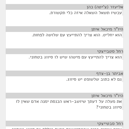
אליעזר (צ'יטה) כהן
¶
עכשיו תשאל השאלה איזה כלי תקשורת.
היו"ר מיכאל איתן
¶
הוא יחליט. הוא צריך להתייעץ עם שלושה לפחות.
רחל סטבייצקי
¶
הוא צריך להתייעץ עם מישהו שיש לו סיווג בטחוני.
אביתר בן-צדף
¶
גם לא כתוב שלשופט יש סיווג.
היו"ר מיכאל איתן
¶
את מעלה על דעתך שיושב-ראש הכנסת ימנה אדם שאין לו
סיווג בטחוני?
רחל סבטייצקי
¶