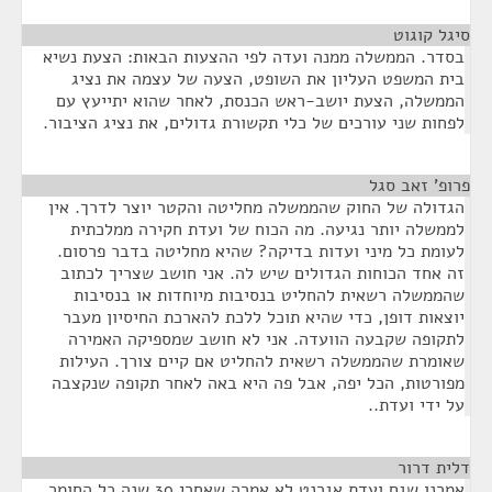
סיגל קוגוט
¶
בסדר. הממשלה ממנה ועדה לפי ההצעות הבאות: הצעת נשיא
בית המשפט העליון את השופט, הצעה של עצמה את נציג
הממשלה, הצעת יושב-ראש הכנסת, לאחר שהוא יתייעץ עם
לפחות שני עורכים של כלי תקשורת גדולים, את נציג הציבור.
פרופ' זאב סגל
¶
הגדולה של החוק שהממשלה מחליטה והקטר יוצר לדרך. אין
לממשלה יותר נגיעה. מה הכוח של ועדת חקירה ממלכתית
לעומת כל מיני ועדות בדיקה? שהיא מחליטה בדבר פרסום.
זה אחד הכוחות הגדולים שיש לה. אני חושב שצריך לכתוב
שהממשלה רשאית להחליט בנסיבות מיוחדות או בנסיבות
יוצאות דופן, כדי שהיא תוכל ללכת להארכת החיסיון מעבר
לתקופה שקבעה הוועדה. אני לא חושב שמספיקה האמירה
שאומרת שהממשלה רשאית להחליט אם קיים צורך. העילות
מפורטות, הכל יפה, אבל פה היא באה לאחר תקופה שנקצבה
על ידי ועדת..
דלית דרור
¶
אמרנו שגם ועדת אגרנט לא אמרה שאחרי 30 שנה כל החומר