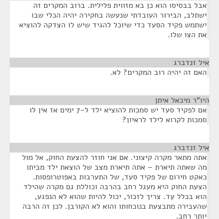
אבל בבסיסו הוא כן בא מזווית פלילית. ברוב המקרים זה
ישתלב, הבירור העובדתי שנעשה בחקירה יהיה הכלי שבו
ישתמש פקיד הסעד כדי שיוכל להגיד שיש לו הצדקה להוציא
את הצו שלו.
איל זנדברג
¶
האם זה יהיה רוב המקרים? לא.
היו"ר מיכאל איתן
¶
אם לפקיד סעד יש סמכות להוציא ילד ל-7 ימים אז אין לו
סמכות לקרוא לילד לראיון?
איל זנדברג
¶
אתה מתאר מקרה קיצוני. אם אני חוזר להצעת החוק, אל מול
מה שאתה תיארת – אתה תיארת מצב של הוצאת ילד מביתו
כאקט חירום של פקיד סעד, של התערבות באפוטרופסות.
הצעת החוק היא מעגל רחב בהרבה וכוללת גם מקרה שהילד
הוא בכלל עֵד. צריך לזכור, יכול להיות שהוא לא הנפגע,
שהעבירה מתבצעת בנוכחותו והוא לא הקורבן. לכן זה הרבה
יותר רחב.