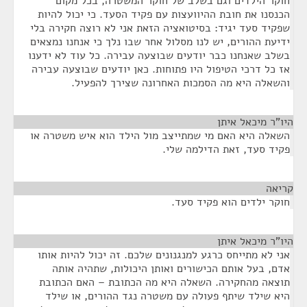
חוקר הילדים וגם בשלב של חוקר המשטרה, בכל מקום
הכנסנו את חובת ההיוועצות עם פקיד הסעד. כי יכול להיות
שפקיד סעד יגיד: בסיטואציה הזאת אני לא רוצה חקירה בלי
ידיעת ההורים, יש לנו מסלול אחר שבו נלך כי אנחנו נמצאים
בשלב שאנחנו כבר יודעים שבוצעה עבירה. כל עוד לא ידענו
אז כל דרכי הטיפול היו פתוחות. כאן יודעים שבוצעה עבירה
והשאלה היא מה הסמכות האחרונה שצירך להפעיל.
היו"ר מיכאל איתן
¶
השאלה היא האם מי שמתייצב מול הילד הוא איש משטרה או
פקיד סעד, זאת הדילמה שלי.
קריאה
¶
חוקר ילדים הוא פקיד סעד.
היו"ר מיכאל איתן
¶
אני לא מתייחס כרגע למנגנונים שלכם. זה יכול להיות אותו
אדם, בעל אותם הכישורים ואותן היכולות, שתהיה אותה
תוצאה מהחקירה. השאלה היא מה הכתובת – האם הכתובת
היא שילד שיתף פעולה עם משטרה נגד ההורים, או שילד