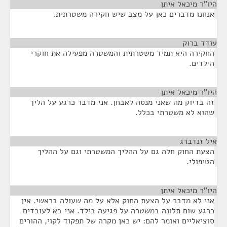
היו"ר מיכאל איתן
¶
אנחנו מדברים כאן על מצב שיש חקירה משטרתית.
עודד ברוק
¶
החקירה היא תמיד משטרתית והמשטרה מפעילה את חוקרי
הילדים.
היו"ר מיכאל איתן
¶
זה בדיוק מה שאני מנסה לאבחן. אני מדבר כרגע על הליך
שהוא לא משטרתי בכלל.
איל זנדברג
¶
הצעת החוק חלה גם על ההליך המשטרתי וגם על ההליך
הטיפולי.
היו"ר מיכאל איתן
¶
אני לא מדבר על הצעת החוק אלא על מה שעולה בראשי. אין
כרגע שום תלונה במשטרה על פגיעה בילד. אני בא לעובדים
סוציאליים ואומר להם: יש כאן מקרה של תפקוד לקוי, ההורים