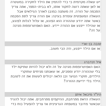
יש שאלה מקדמית כי כדי להזמין את הילד לחקירה במשטרה
או לאן שאתה רוצה לחקור אותו, לא בבית-הספר, אתה צריך
הסכמה של הורה. זה משתנה כמובן לאורך הגילאים אבל
השאלה המשפטית עומדת בעינה: אם הורה צריך לתת הסכמה
כאשר אתה יודע שההורה הוא הפוגע, או עלול לגלות לפוגע,
או שהילד ייפגע אם ההורה יידע. האם האפוטרופסות מגינה
על זה?
טובה בן-ארי
¶
או אם הילד ייפגע, וזה הכי חשוב.
איל זנדברג
¶
האם האפוטרופסות מגינה על זה ולא יכול להיות שתיקח ילד
בלי שההורה יודע ומסכים, או שאנחנו מניחים שחוקרי
הילדים, חוקרי הנוער וכן הלאה יכולים לעשות את זה לטובת
הילד בלי ידיעת ההורה?
היו"ר מיכאל איתן
¶
השאלה הזאת מתרחבת, ההיקפים מתרחבים. אתה יכול להגיד
שכאשר מדובר במשפחה הגרעינית אז צריך להפעיל כוח כדי