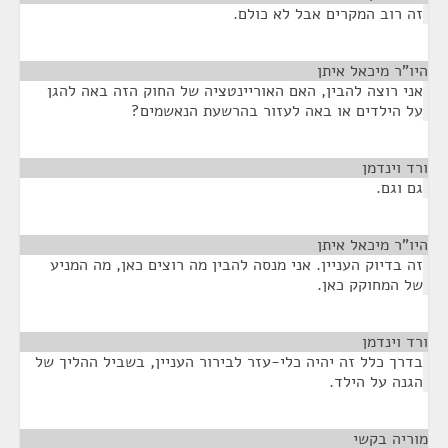
זה רוב המקרים אבל לא כולם.
היו"ר מיכאל איתן
¶
אני רוצה להבין, האם האוריינטציה של החוק הזה באה להגן
על הילדים או באה לעזור בהרשעת הנאשמים?
ורד וינדמן
¶
גם וגם.
היו"ר מיכאל איתן
¶
זה בדיוק העניין. אני מנסה להבין מה רוצים כאן, מה המניע
של המחוקק כאן.
ורד וינדמן
¶
בדרך כלל זה יהיה כלי-עזר לבירור העניין, בשביל ההליך של
הגנה על הילד.
מוריה בקשי
¶