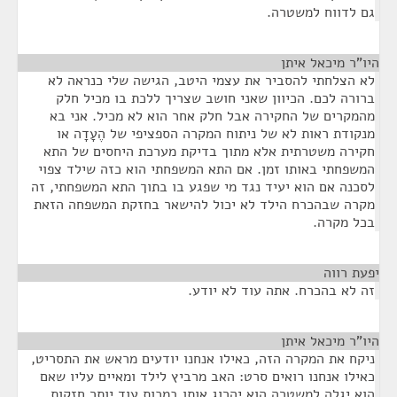
גם לדווח למשטרה.
היו"ר מיכאל איתן
¶
לא הצלחתי להסביר את עצמי היטב, הגישה שלי כנראה לא
ברורה לכם. הכיוון שאני חושב שצריך ללכת בו מכיל חלק
מהמקרים של החקירה אבל חלק אחר הוא לא מכיל. אני בא
מנקודת ראות לא של ניתוח המקרה הספציפי של הֶעָדָה או
חקירה משטרתית אלא מתוך בדיקת מערכת היחסים של התא
המשפחתי באותו זמן. אם התא המשפחתי הוא כזה שילד צפוי
לסכנה אם הוא יעיד נגד מי שפגע בו בתוך התא המשפחתי, זה
מקרה שבהכרח הילד לא יכול להישאר בחזקת המשפחה הזאת
בכל מקרה.
יפעת רווה
¶
זה לא בהכרח. אתה עוד לא יודע.
היו"ר מיכאל איתן
¶
ניקח את המקרה הזה, כאילו אנחנו יודעים מראש את התסריט,
כאילו אנחנו רואים סרט: האב מרביץ לילד ומאיים עליו שאם
הוא יגלה למשטרה הוא יהרוג אותו במכות עוד יותר חזקות.