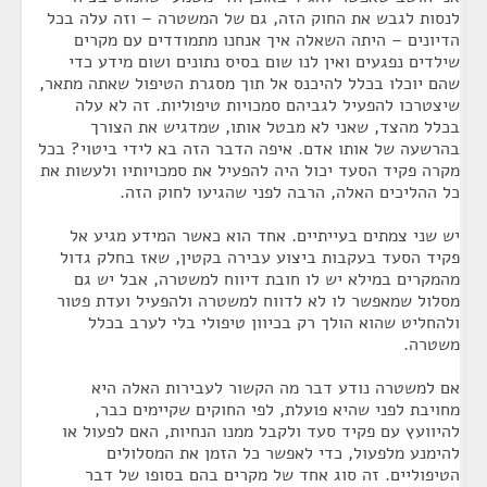
לנסות לגבש את החוק הזה, גם של המשטרה – וזה עלה בכל
הדיונים – היתה השאלה איך אנחנו מתמודדים עם מקרים
שילדים נפגעים ואין לנו שום בסיס נתונים ושום מידע כדי
שהם יוכלו בכלל להיכנס אל תוך מסגרת הטיפול שאתה מתאר,
שיצטרכו להפעיל לגביהם סמכויות טיפוליות. זה לא עלה
בכלל מהצד, שאני לא מבטל אותו, שמדגיש את הצורך
בהרשעה של אותו אדם. איפה הדבר הזה בא לידי ביטוי? בכל
מקרה פקיד הסעד יכול היה להפעיל את סמכויותיו ולעשות את
כל ההליכים האלה, הרבה לפני שהגיעו לחוק הזה.
יש שני צמתים בעייתיים. אחד הוא כאשר המידע מגיע אל
פקיד הסעד בעקבות ביצוע עבירה בקטין, שאז בחלק גדול
מהמקרים במילא יש לו חובת דיווח למשטרה, אבל יש גם
מסלול שמאפשר לו לא לדווח למשטרה ולהפעיל ועדת פטור
ולהחליט שהוא הולך רק בכיוון טיפולי בלי לערב בכלל
משטרה.
אם למשטרה נודע דבר מה הקשור לעבירות האלה היא
מחויבת לפני שהיא פועלת, לפי החוקים שקיימים כבר,
להיוועץ עם פקיד סעד ולקבל ממנו הנחיות, האם לפעול או
להימנע מלפעול, כדי לאפשר כל הזמן את המסלולים
הטיפוליים. זה סוג אחד של מקרים בהם בסופו של דבר