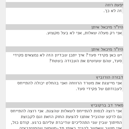
יפעת רווה
¶
זה לא כך.
היו"ר מיכאל איתן
¶
אני רק מעלה שאלות, אני לא בעל מקצוע.
היו"ר מיכאל איתן
¶
יש כאן פקידי סעד? איך יתכן שבדיון הזה לא נמצאים פקידי
סעד, שהם שעושים את העבודה בשטח?
דבורה הורוביץ
¶
אני מייצגת את משרד הרווחה ואני בהחלט יכולה להתייחס
לעבודתם של פקידי סעד.
מאיר דב ברקוביץ
¶
אני רוצה לנסות להתייחס לשאלות שהצגת. אני רוצה להתייחס
גם לרקע שהוביל אותנו להצעת החוק הזאת וגם לקבוצת
החיתוך שבין שני התהליכים שדיברת עליהם כרגע. קודם כול,
אני חושב שאפשר להגיד באופן חד-משמעי שהמוטיבציה