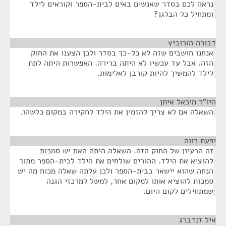
נראה לכם בסדר שאנשים באים לבית-הספר וקוראים לילד
ומתחיל כל הבלגן?
דבורה הורוביץ
¶
אנחנו חושבים שזה לא כל-כך בסדר ולכן הצענו את החוק
הזה. אבל עד עכשיו לא היתה ברירה. האפשרות היתה לתת
לילד להמשיך להיות קורבן לאלימות.
היו"ר מיכאל איתן
¶
השאלה אם לא צריך להזמין את הילד לחקירה במקום כלשהו.
יפעת רווה
¶
זה הרעיון של החוק הזה. השאלה היתה האם יש סמכות
להוציא את הילד. ההורים שולחים את הילד לבית-הספר מתוך
הנחה שהוא יישאר בבית-הספר ולכן עלתה שאלה מכוח מה יש
סמכות להוציא אותו למקום אחר, למשל למרכזי הגנה
שמתחילים לקום היום.
איל זנדברג
¶