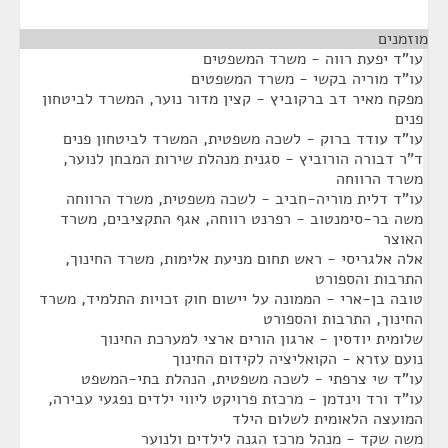
מוזמנים
¶
עו"ד יפעת רווה - משרד המשפטים
עו"ד מוריה בקשי - משרד המשפטים
מפקח מאיר דב ברקוביץ - קצין מדור נוער, המשרד לביטחון
פנים
עו"ד עודד ברוק - לשכה משפטית, המשרד לביטחון פנים
ד"ר דבורה הורוביץ - סגנית מנהלת שירות המבחן לנוער,
משרד הרווחה
עו"ד דלית מוריה-חביב - לשכה משפטית, משרד הרווחה
משה בר-סימנטוב - רפרנט רווחה, אגף התקציבים, משרד
האוצר
אלה אלגריסי - ראש תחום מניעת אלימות, משרד החינוך,
התרבות והספורט
טובה בן-ארי - הממונה על יישום חוק זכויות התלמיד, משרד
החינוך, התרבות והספורט
שלומית יודסין - ארגון הורים ארצי למערכת החינוך
נועם עזרא - הקואליציה לקידום החינוך
עו"ד שי צרפתי - לשכה משפטית, הנהלת בתי-המשפט
עו"ד ורד וינדמן - מרכזת פרויקט ליווי ילדים נפגעי עבירה,
המועצה הלאומית לשלום הילד
משה שקד - מנהל מרכז הגנה לילדים ולנוער