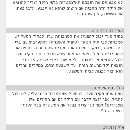
לא מבצעים את חובתם האלמנטרית כלפי הילד וצריך להוציא
את הילד הזה מהבית אם רוצים שהוא לא ייפגע. עזבו כעת,
אין משטרה, אין שום דבר.
מאיר דב ברקוביץ
¶
פקיד סעד יכול להפעיל את הסמכויות שלו. לפקיד הסעד יש
סמכויות לפי חוק הנוער (טיפול והשגחה) להתערבות גם בלי
בית-משפט, במקרי חירום או במקרים שהם סכנה דחופה או
שמחייבים טיפול רפואי או אחר שלא סובל דיחוי. פקיד סעד
יכול להוציא צו בעצמו, בלי אישור בית-משפט, עד כדי
הוצאת ילד מרשות הוריו, עד לשבעה ימים. במקרים אחרים
הוא יכול לפנות לבית-המשפט.
היו"ר מיכאל איתן
¶
האם אותו פקיד סעד, במסלול שאנחנו מדברים עליו, לא יכול
להגיד: אני רוצה לדבר עם הילד גם אם ההורים שלו
מתנגדים? למה אני צריך בכלל את המשטרה בכל העניין
בשלב הזה?
איל זנדברג
¶