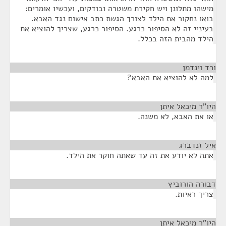
מישהו מתלונן ויש חקירת משטרה ובודקים, ועכשיו אומרים:
בואו נחקור את הילד לצורך הגשת כתב אישום נגד האבא.
בעיניי זה לא הסיפור כרגע. הסיפור כרגע, שצריך להוציא את
הילד מהבית הזה בכלל.
ורד וינדמן
¶
למה לא להוציא את האבא?
היו"ר מיכאל איתן
¶
או את האבא, לא משנה.
איל זנדברג
¶
אתה לא יודע את זה עד שאתה חוקר את הילד.
דבורה הורוביץ
¶
צריך ראיות.
היו"ר מיכאל איתן
¶