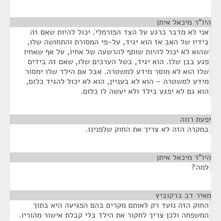
היו"ר מיכאל איתן
¶
אני לא מדבר כרגע על הצד הפורמלי. יכול להיות שאם זה
בידיו של האב אז הוא יגיד, על-פי המסורת והתחושה שלו,
שהוא לא יכול להיות שותף להרשעה של אחיו, על אף שאחיו
פגע בבן שלו. הוא יגיד, בשל הערכים שלו, שאם זה בידים
שלו הוא לא מוסר מידע למשטרה. אבל אם הילד שלו ימסור
מידע למשטרה – הוא לא בעניין, הוא לא יכול להגיד כלום,
הוא גם לא יפגע בילד ולא יעשה לו כלום.
יפעת רווה
¶
במקרה הזה לא צריך את החוק שלפנינו.
היו"ר מיכאל איתן
¶
למה?
מאיר דב ברקוביץ
¶
החוק הזה נועד רק לאותם מקרים בהם הפגיעה היא בתוך
המשפחה ולכן צריך לחקור את הילד בלי קבלת אישור מהוריו.