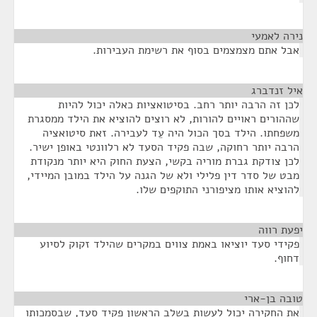
נירה לאמעי
¶
אבל אתם מצמצמים בסוף את רשימת העבירות.
איל זנדברג
¶
לכן זה הרבה יותר רחב. בסיטואציות כאלה יכול להיות
שההורים ראויים להורות, לא רוצים להוציא את הילד ממסגרת
משפחתו. הילד בסך הכול היה עֵד לעבירה. זאת סיטואציה
הרבה יותר רחוקה, שבה פקיד הסעד לא רלוונטי באופן ישיר.
לכן צודקת גברת מוריה בקשי, הצעת החוק היא יותר מנקודת
מבט של סדר דין פלילי ולא של הגנה על הילד במובן המיידי,
להוציא אותו מציפורני התוקפים שלו.
יפעת רווה
¶
פקידי סעד יוציאו באמת צווים במקרים שהילד זקוק לסיוע
דחוף.
טובה בן-ארי
¶
את החקירה יכול לעשות בשלב הראשון פקיד סעד, שבסמכותו