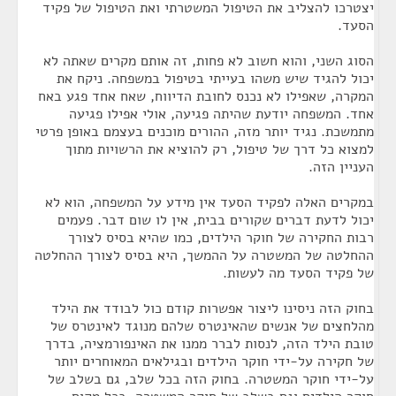
יצטרכו להצליב את הטיפול המשטרתי ואת הטיפול של פקיד
הסעד.
הסוג השני, והוא חשוב לא פחות, זה אותם מקרים שאתה לא
יכול להגיד שיש משהו בעייתי בטיפול במשפחה. ניקח את
המקרה, שאפילו לא נכנס לחובת הדיווח, שאח אחד פגע באח
אחד. המשפחה יודעת שהיתה פגיעה, אולי אפילו פגיעה
מתמשכת. נגיד יותר מזה, ההורים מוכנים בעצמם באופן פרטי
למצוא כל דרך של טיפול, רק להוציא את הרשויות מתוך
העניין הזה.
במקרים האלה לפקיד הסעד אין מידע על המשפחה, הוא לא
יכול לדעת דברים שקורים בבית, אין לו שום דבר. פעמים
רבות החקירה של חוקר הילדים, כמו שהיא בסיס לצורך
ההחלטה של המשטרה על ההמשך, היא בסיס לצורך ההחלטה
של פקיד הסעד מה לעשות.
בחוק הזה ניסינו ליצור אפשרות קודם כול לבודד את הילד
מהלחצים של אנשים שהאינטרס שלהם מנוגד לאינטרס של
טובת הילד הזה, לנסות לברר ממנו את האינפורמציה, בדרך
של חקירה על-ידי חוקר הילדים ובגילאים המאוחרים יותר
על-ידי חוקר המשטרה. בחוק הזה בכל שלב, גם בשלב של