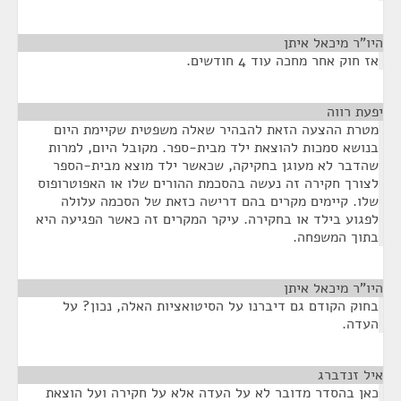
היו"ר מיכאל איתן
¶
אז חוק אחר מחכה עוד 4 חודשים.
יפעת רווה
¶
מטרת ההצעה הזאת להבהיר שאלה משפטית שקיימת היום
בנושא סמכות להוצאת ילד מבית-ספר. מקובל היום, למרות
שהדבר לא מעוגן בחקיקה, שכאשר ילד מוצא מבית-הספר
לצורך חקירה זה נעשה בהסכמת ההורים שלו או האפוטרופוס
שלו. קיימים מקרים בהם דרישה כזאת של הסכמה עלולה
לפגוע בילד או בחקירה. עיקר המקרים זה כאשר הפגיעה היא
בתוך המשפחה.
היו"ר מיכאל איתן
¶
בחוק הקודם גם דיברנו על הסיטואציות האלה, נכון? על
העדה.
איל זנדברג
¶
כאן בהסדר מדובר לא על העדה אלא על חקירה ועל הוצאת