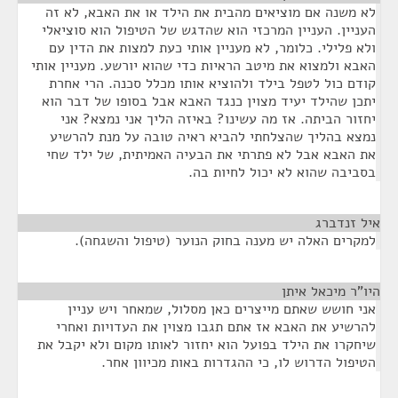
לא משנה אם מוציאים מהבית את הילד או את האבא, לא זה
העניין. העניין המרכזי הוא שהדגש של הטיפול הוא סוציאלי
ולא פלילי. כלומר, לא מעניין אותי כעת למצות את הדין עם
האבא ולמצוא את מיטב הראיות כדי שהוא יורשע. מעניין אותי
קודם כול לטפל בילד ולהוציא אותו מכלל סכנה. הרי אחרת
יתכן שהילד יעיד מצוין כנגד האבא אבל בסופו של דבר הוא
יחזור הביתה. אז מה עשינו? באיזה הליך אני נמצא? אני
נמצא בהליך שהצלחתי להביא ראיה טובה על מנת להרשיע
את האבא אבל לא פתרתי את הבעיה האמיתית, של ילד שחי
בסביבה שהוא לא יכול לחיות בה.
איל זנדברג
¶
למקרים האלה יש מענה בחוק הנוער (טיפול והשגחה).
היו"ר מיכאל איתן
¶
אני חושש שאתם מייצרים כאן מסלול, שמאחר ויש עניין
להרשיע את האבא אז אתם תגבו מצוין את העדויות ואחרי
שיחקרו את הילד בפועל הוא יחזור לאותו מקום ולא יקבל את
הטיפול הדרוש לו, כי ההגדרות באות מכיוון אחר.