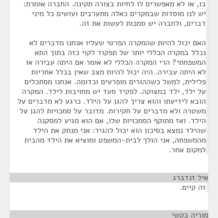
בו, או לא מאפשרים לו לחיות בצורה תקינה. החברה אומרת:
יש לנו מוסדות שבמקרים כאלה מתערבים ועושים כל מיני
דברים, ולחברה יש סמכות לעשות את זה.
האם יכול להיות שהמקרה הפרטי שעליו אנחנו מדברים לא
נכלל במקרה הכללי יותר של תפקוד לקוי כזה בתוך התא
המשפחתי? הרי המקרה הכללי לא אומר אם היתה עבירה או
לא היתה עבירה. היה יכול להיות מצב שאין בכלל אחריות
פלילית, למשל כשההורים מופרעים וכדומה. אנחנו מסתכלים
על ילד, ילד במצוקה. לפקיד סעד יש מחויבות לילד. המקרה
הובא לידיעתו והוא צריך להגן על הילד. כרגע לא מדברים על
משטרה ולא מדברים על חקירות. מדובר על סמכויות להגן על
הילד. ואז מתוקף הסמכויות שלו, אם הוא מגיע למסקנה
שהילד נמצא בסיכון הוא יכול להגיד: אני מנתק את הילד
מהמשפחה, אני הולך לבית-המשפט ומוציא את הילד מהבית
למקום אחר.
איל זנדברג
¶
זה קיים.
מוריה בקשי
¶