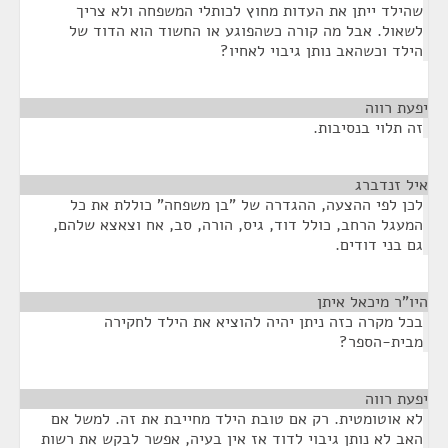
שהילד ייתן את העדות מחוץ לכותלי המשפחה ולא צריך
לשאול. אבל מה קורה כשהפוגע או החשוד הוא הדוד של
הילד וכשהאב נותן גיבוי לאחיו?
יפעת רווה
¶
זה תלוי בנסיבות.
איל זנדברג
¶
לכן לפי ההצעה, ההגדרה של "בן משפחה" כוללת את כל
המעגל הרחב, כולל דוד, גיס, הורה, סב, אח וצאצא שלהם,
גם בני דודים.
היו"ר מיכאל איתן
¶
בכל מקרה כזה ניתן יהיה להוציא את הילד לחקירה
מבית-הספר?
יפעת רווה
¶
לא אוטומטית. רק אם טובת הילד מחייבת את זה. למשל אם
האב לא נותן גיבוי לדוד אז אין בעיה, אפשר לבקש את רשות