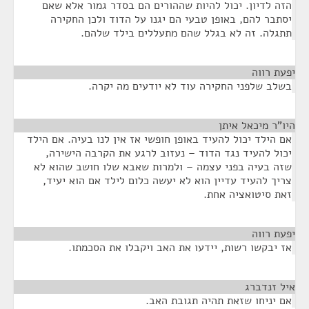
הזה לדיון. יכול להיות שההורים הם בסדר גמור אלא שאם
יסתבר להם, באופן טבעי הם יגנו על הדוד ולכן החקירה
תתגלה. זה לא בגלל שהם מתעללים בילד שלהם.
יפעת רווה
¶
בשלב שלפני החקירה עוד לא יודעים מה יקרה.
היו"ר מיכאל איתן
¶
אם הילד יכול להעיד באופן חופשי אז אין לנו בעיה. אם הילד
יכול להעיד נגד הדוד – נעזוב לרגע את הקרבה הישירה,
שזה בעיה בפני עצמה – ולמרות שאבא שלו חושב שהוא לא
צריך להעיד עדיין הוא לא יעשה כלום לילד אם הוא יעיד,
זאת סיטואציה אחת.
יפעת רווה
¶
אז יבקשו רשות, יידעו את האב ויקבלו את הסכמתו.
איל זנדברג
¶
אם יניחו שזאת תהיה תגובת האב.