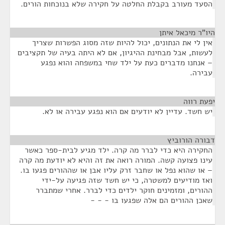
הסעד מעורב בקבלת החלטה על חקירה שלא בנוכחות הורים.
היו"ר מיכאל איתן
¶
אין לי את הנתונים, יכול להיות שזה מסוג הפשרות שצריך
לעשות, אבל מבחינת ההיגיון, אם לא היתה בעיה של תקציבים
– אנחנו מדברים כעת על ילד שחי במשפחה והוא נפגע
עבירה.
יפעת רווה
¶
יש חשד. עדיין לא יודעים אם הוא נפגע עבירה או לא.
דבורה הורוביץ
¶
החקירה היא כדי לברר מה קרה. ילד מגיע לבית-ספר כאשר
עינו פצועה קשה. המורה רואה את זה והיא לא יודעת מה קרה
– או שהוא נפל או שחבר זרק עליו אבן או שההורים פגעו בו.
ואז מודיעים למשטרה, כי יש חשד שזה פגיעה על-ידי
ההורים, ומזמינים חוקר ילדים כדי לברר. אחרי שמתברר
שאכן ההורים הם אלה שפגעו בו - - -