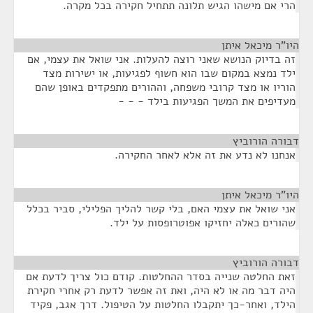
הרי אם מישהו הגיש תלונה תתחיל חקירה בכל מקרה.
היו"ר מיכאל איתן
¶
זה בדיוק הנושא שאני רוצה להעלות. אני שואל את עצמי, אם
ילד נמצא במקום שבו הוא חשוף לפגיעות, או ישירות מצד
הוריו או מצד קרובי משפחה, וההורים מתפקדים באופן שהם
מעדיפים את המשך הפגיעות בילד - - -
דבורה הורוביץ
¶
אנחנו לא נדע את זה אלא לאחר החקירה.
היו"ר מיכאל איתן
¶
אני שואל את עצמי האם, בלי קשר להליך הפלילי, סביר בכלל
שהורים כאלה יחזיקו אפוטרופסות על ילד.
דבורה הורוביץ
¶
זאת החלטה שנייה בסדר ההחלטות. קודם כול צריך לדעת אם
היה דבר מה או לא היה, ואת זה אפשר לדעת רק אחרי חקירת
הילד, ואחר-כך יתקבלו החלטות על הטיפול. דרך אגב, פקיד