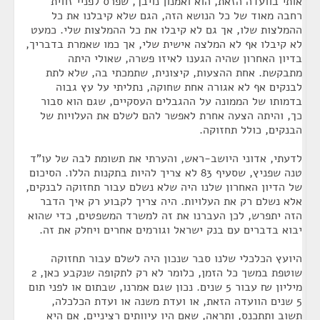
אותי בוועדה הזאת, הוא ואמנון נויבך, שפרס לפניי זווית
רחבה מאוד של כל הנושא הזה, הגם שלא קיבלנו את כל
ההמלצות שלו, אך גם לא קיבלו את כל ההמלצות שלי. כמעט
לא קיבלו אף לא המלצה אישית שלי, אך כמו שאמרת בדבריך,
בדיון האחרון שהיה הגענו לאיזו פשרה, שאולי היתה
מתבקשת. אחת ההצעות, קיצונית, שתמכתי בה, שלא לתת
לבנקים אף לא אגורה אחת שחוקה, נתליתי על עץ גבוה
בדמותו של הממונה על ההגבלים העסקיים, שגם הוא סבור
כך, והיתה הצעה אחרת לאפשר להם לשלם את העלויות של
הבנקים, כולל תחזוקה.
לדעתי, אדוני היושב-ראש, והערתי את תשומת לבה של עו"ד
טנה שפניץ, שסעיף 83 לא צריך להיות בתקנות הללו. הסיכום
של הדיון האחרון שלנו היה שלא נשלם עבור תחזוקה לבנקים,
אלא נשלם רק את העלויות. היה צריך לקבוע רק איך הדבר
הזה יתפרש, לכן העברנו את זה למשרד המשפטים, כדי שהוא
יבוא בדברים עם בנק ישראל וגורמים אחרים ויחלק את זה.
היועץ הכלכלי שלנו סבר שנכון היה לשלם עבור תחזוקה
שוטפת במשך כל הזמן, כלומר לא רק לתקופה שנקבע כאן, 2
מיליון ₪ עבור 5 שנים. נכון שגם אמרנו, שבתום או לפני תום
5 שנים הוועדה הזאת, או ועדת משנה או ועדת הכלכלה,
תשוב ותתכנס, ותראה, שאם היו עיוותים רציניים, אם היא