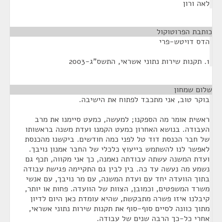
לאה ורון
כותבת הפרוטוקול
¶
הדס דויטש-פרי
1. תקנות שירות נתוני אשראי, התשס"ג-2003
שלום שמחון
¶
בוקר טוב, אני מתכבד לפתוח את הישיבה.
ראשית אומר מה הספקנו; למעשה, כמעט סיימנו את מרב
העבודה. בנושא האחרון כמעט הקמנו ועדת משנה בראשותו
של חבר הכנסת דוד טל לפני כמה חודשים. ביקשנו מהכנסת
לאפשר לנו להשתמש בייעוץ כלכלי של החבר אמנון נויבך.
ועדת המשנה עשתה עבודתה נאמנה, כך אני מקווה, תכף גם
נשמע מה נעשה עד כה. בין לבין גם התקיימה פגישת עבודה
בתוך הוועדה יחד עם ועדת המשנה, עם מר נויבך, עם אנשי
משרד המשפטים, וכמובן, הצוות של הוועדה. פחות או יותר,
קיבלנו איזו פשרה מתבקשת, שהיא עומדת כאן היום לדיון
מתוך כוונה לסיים סוף-סוף את תקנות שירות נתוני אשראי,
אחרי כל-כך הרבה שנים של עבודה.