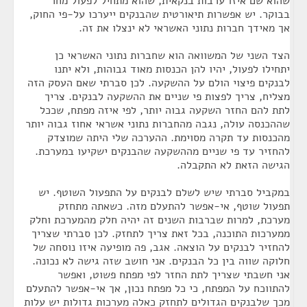
שהוא שם איזו ערבות בנקאית, שהוא מתחיל לפעול מחר
בבוקר. יש אפשרות תיאורטית שהבנקים ייערכו על-פי החוק,
אך מאידך חברות נתוני האשראי לא ינצלו את זה.
הצד השני של המשוואה הוא שחברות נתוני האשראי כן
יתחילו לפעול, יהיו להן הכנסות מאוד גבוהות, ולא יתנו
לבנקים פיצוי הולם על ההשקעה. לכן סברתי שאם העסק הזה
מצליח, צריך לפצות פי שניים את ההשקעה לבנקים. צריך
לתת להם החזר השקעה גבוה יותר, לפי איזה מפתח, שככל
שההכנסה עולה, נגבה מהחברות נתוני אשראי אחוז גבוה יותר
מהכנסות עד תקרה מסוימת. ההערכה שלי היתה שמוצדק
להחזיר עד פי שניים מההשקעה שהבנקים ישקיעו במערכת.
הגישה הזאת לא התקבלה.
במקביל סברתי שיש לשלם לבנקים על התפעול השוטף. יש
תפעול שוטף, אי-אפשר להתעלם מזה. כשאתה מתחזק
מערכת, למרות שברבות השנים זה יהיה חלק מהמערכת וחלק
ממערכות התוכנה, בכל זאת צריך לתחזק. לכן סברתי שצריך
להחזיר לבנקים על הוצאה. אגב, פה מופיעה איזו נוסחה של
חלוקה שווה בין כל הבנקים. אני חושב שזה גישה לא נכונה.
אני חשבתי שצריך לתת החזר לפי מפתח פשוט, ואפשר
להתווכח על המפתח, כי כל מפתח נכון, אך אי-אפשר להתעלם
מכך שלבנקים הגדולים לתחזק כאלה מערכות גדולות יש עלות