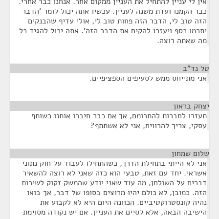
אין לי עניין להתחיל את העניין ממקום אחר. אנחנו כבר אחרי.
כבר הקמנו ועדת משנה לעניין. עכשיו אתה יכול לומר 'הדבר
הזה טוב לי, הדבר הזה פחות טוב לי, אולי עדיף שהבנקים
יתרמו כסף ויעזרו להקים את הדבר הזה'. אתה יכול להגיד כל
מה שאתה רוצה.
טל נד"ב
¶
אני מתייחס ממש לסעיפים הספציפיים.
יצחק בראון
¶
תעזרו לחברות להתרומם, אך אם כבר חיברו אותנו כשותף
עסקי, צריך להרוויח, אני לא אשתתף?
שלום שמחון
¶
אני לא הייתי בתחילת הדרך, כשהתחילו לעבוד על חוק נתוני
אשראי. יחד עם זאת, טבעי הוא כזה שאני לא רוצה להשאיר
דברים על השולחן, מה עוד שאני יודע שהמשק זקוק לשירות
הזה. כמובן, לא כולם יהיו מרוצים בסופו של דבר, אך בואו
נהיה קונסטרוקטיביים. הכוונה היום היא לא לקבוע את
הישיבה הבאה, אלא לסיים את העניין. אם יש נקודה מסוימת