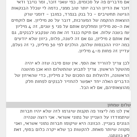
אם מדברים פה על סכומים, כפי שאני זוכר, ומר נויבך ודאי
זוכר את הדיון הרבה יותר טוב ממני, נדמה לי שכלל הבנקאות
הגישה תחשיבים - כל בנק בנפרד, כמובן - דומני שרק
הוצאות ההקמה של המערכות, דובר על 20 מיליון. אם לוקחים
את ה-20 מיליון ומחלקים אותם על פני 5 שנים, זה 4 מיליון
₪ בשנה עלות. אם תיקח כנגד זה את מה שנקבע לבנקים, גם
את אותם 2 מיליון, גם אם זה לשנה, פלוס, כיוון שלא יודעים
כמה יהיו ההכנסות שלהם, הולכים לפי 30 מיליון, כי זה נעלם,
עדיין זה פחות מ-4 מיליון.
לכן צריך להוריד את הסף. אין שום סיבה שזה לא יהיה
מהשקל הראשון. צריך לתבוע שהתשלום הוא אכן מהשנה
הראשונה, ולהעלות גם הסכום של 2 מיליון, כדי שהאיזון של
הדברים האלה יחד יאפשר להחזיר לבנקים לפחות חלק
מהוצאותיהם, אם לא הכל.
שלום שמחון
¶
אין לנו מה ליצור פה תקנות שיגרמו לזה שלא יהיו חברות
שיתמודדו על העניין של נתוני אשראי. אני רוצה שנהיה
הגונים בעניין. הכוונה היא שיקומו חברות נתוני אשראי, ואני
מקווה שיותר מאחת. להקשות כך שלא יקרה כלום בסוף, זאת
לא כוונתנו.