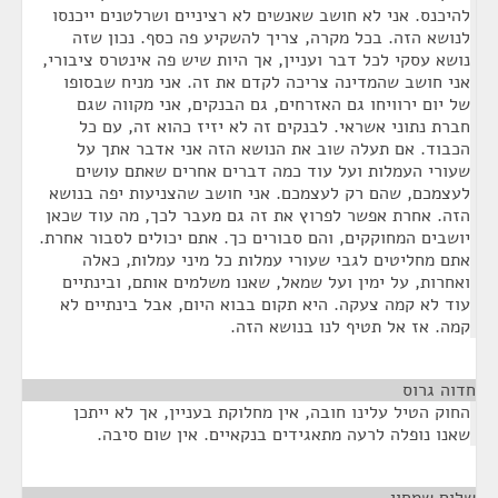
להיכנס. אני לא חושב שאנשים לא רציניים ושרלטנים ייכנסו
לנושא הזה. בכל מקרה, צריך להשקיע פה כסף. נכון שזה
נושא עסקי לכל דבר ועניין, אך היות שיש פה אינטרס ציבורי,
אני חושב שהמדינה צריכה לקדם את זה. אני מניח שבסופו
של יום ירוויחו גם האזרחים, גם הבנקים, אני מקווה שגם
חברת נתוני אשראי. לבנקים זה לא יזיז כהוא זה, עם כל
הכבוד. אם תעלה שוב את הנושא הזה אני אדבר אתך על
שעורי העמלות ועל עוד כמה דברים אחרים שאתם עושים
לעצמכם, שהם רק לעצמכם. אני חושב שהצניעות יפה בנושא
הזה. אחרת אפשר לפרוץ את זה גם מעבר לכך, מה עוד שכאן
יושבים המחוקקים, והם סבורים כך. אתם יכולים לסבור אחרת.
אתם מחליטים לגבי שעורי עמלות כל מיני עמלות, כאלה
ואחרות, על ימין ועל שמאל, שאנו משלמים אותם, ובינתיים
עוד לא קמה צעקה. היא תקום בבוא היום, אבל בינתיים לא
קמה. אז אל תטיף לנו בנושא הזה.
חדוה גרוס
¶
החוק הטיל עלינו חובה, אין מחלוקת בעניין, אך לא ייתכן
שאנו נופלה לרעה מתאגידים בנקאיים. אין שום סיבה.