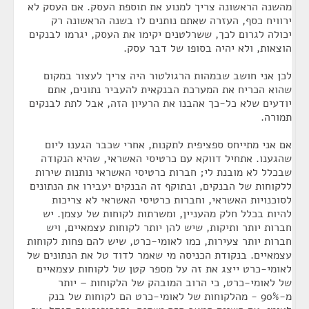
מהשנה הראשונה צריך למנוע את תוספת העסק. אם העסק לא
ירוויח כסף, העזרה שאתם נותנים לו בשנה הראשונה רק
יכולה לגרום לכך, ששרלטנים יקימו את העסק, יגרמו לבנקים
הוצאות, ולא יהיה בסופו של דבר עסק.
לכן אני חושב שבמהות הרגולטור היה צריך לעצור במקום
שהוא הכריח את המערכת הבנקאית להעביר נתונים, אתם
יודעים שלא כל-כך אהבנו את הרעיון הזה, אבל לתת לבנקים
תמורה.
אם אני מתייחס ספציפית לתקנות, אחרי שכבר הגענו ליום
שהגענו. אתחיל דווקא עם כרטיסי האשראי, שהיא הנקודה
שבכלל לא מובנת לי; חברות כרטיסי האשראי נותנות שירות
ללקוחות של הבנקים, ובתוקף זה הבנקים יעבירו את הנתונים
לסוכנויות האשראי, וחברות כרטיסי האשראי לא צריכות
להיות בכלל חלק מהעניין, ומשרתות לקוחות של עצמן. יש
חברות יותר ותיקות, שיש להן יותר לקוחות עצמאיים, ויש
חברות יותר צעירות, כמו לאומי-כרט, שיש להם פחות לקוחות
עצמאיים. בנקודת הכניסה מי שאמר לדוד טל את הנתונים של
לאומי-כרט ייצג את זה על מספר קטן של לקוחות עצמאיים
של לאומי-כרט, כי הרוב המובהק של הלקוחות – יותר
מ-90% - מהלקוחות של לאומי-כרט הם לקוחות של בנק