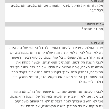
יונה פוגל
¶
אל תחזיקו את המקל משני הקצוות. אם הם בפנים, הם בפנים
לכל דבר.
שלום שמחון
¶
מה זה משנה?
יונה פוגל
¶
צורת החלוקה צריכה להיות בהתאם לגודל היחסי של הבנקים.
זה לא יכול להיות לפי איזה נתון שלא קיים היום במערכת. יש
נתון אחד מבוקר, שמופיע כל סוף שנה, כל סוף רבעון ראשון
לגבי השנה הקודמת, הנתונים המאזניים. אפשר לקחת את
הנתונים האלה, אתה מחשב את חלקו של כל בנק בתוך סך כל
המערכת, והחלק הזה צריך לקבוע כמה הוא צריך לקבל מסך
ההוצאות. כך הייתי מחשב את הקטע הזה, והייתי מחלק בין
כולם, לפי גודלם.
לגבי הסכום; אני חושב שהדברים שאמר טל נד"ב הם מאוד
נכונים. אני לא חושב שיש היגיון בוויתור על השנה הראשונה,
אני לא חושב שצריך לומר לבנקים 'לא די שאתם משקיעים,
גם תיקחו את כל הסיכון בשנה הראשונה, אל תפילו על