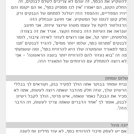
להשקיע את הכסף, זה שהם לא צריכים לשלם לבנקים, זה
החלק הקטן, הם יאמרו 'אין לנו מספיק כסף', או הם יקומו והם
יהיו הפסדיים, וההפסד הזה יגולגל לפתחם של הבנקים ורק
חלק קטן לגופו של המשקיע. אני חושב שבחלק הזה
הרגולטור לוקח על עצמו משהו שיוצר עיוות. אני חושב
שנראה את העיוות הזה בטווח הקצר. אגיד את זה בצורה
פלסטית; יותר קל, אם אנו רוצים לעזור לאיזה ציבור, לומר
לבנקים 'תתרמו כסף, שלמו יותר מסים', להגיד לבנקים 'תנו
כסף לתאגיד שהמטרה שלו היא להרוויח כסף', ומה ששמעתי
פה זה 'בוא נעזור להם להרוויח יותר בשנה הראשונה' - אני
לא רוצה להתחלק עם הרווחים של התאגיד הזה.
שלום שמחון
¶
נניח שמחר בבוקר אתה הולך לפקיד בנק, וקוראים לך בכללי
הרשיון שלך, שזה חלק מהדבר שאתה רוצה לעשות, אתה לא
מכיר את הבנק? נאמר שאתה, איש פרטי, הולך לקבל רשיון
לבנק, אומר לך 'אחד הדברים שאתה צריך לעשות, זה הדבר
הזה'.
יונה פוגל
¶
אם יש לעסק סיכוי להרוויח כסף, לא עוד מיליון ₪ לשנה