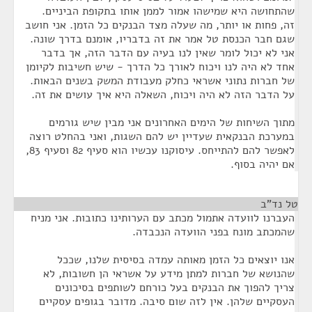
שהתחושה היא שמישהו אמור לממן אותו בתקופת הביניים.
זה, פחות או יותר, מה שעלה מצד הבנקים כל הזמן. אני חושב
שגם חבר הכנסת טל אמר את זה בדבריו, אומנם בדרך שונה.
אני לא יכול לומר שאין לנו בעיה עם הדבר הזה, אך בדבר
אחד לא היה לנו ויכוח לאורך כל הדרך - שיש חשיבות לקיומן
של חברות נתוני אשראי כחלק מעבודת המשק בשנים הבאות.
על הדבר הזה לא היה ויכוח, השאלה היא איך עושים את זה.
מתוך השיחות של הימים האחרונים אני מבין שיש גורמים
במערכת הבנקאית שעדיין יש להם השגות, ואני בהחלט רוצה
לאפשר להם להתייחס. עיסוקנו עכשיו הוא סעיף 82 וסעיף 83,
אם יהיה בסוף.
טל נד"ב
¶
העברנו לוועדה אתמול מכתב עם הערותינו כתובות. אני מניח
שהמכתב מונח בפני הוועדה הנכבדה.
אנו יוצאים כל הזמן מאותה עמדה בסיסית שלנו, שככל
שהנושא של חברות למתן מידע על אשראי הן חשובות, לא
צריך להפוך את הבנקים בעל כורחם לשותפים בסיכונים
העסקיים שלהן. אין לזה שום סיבה. מדובר בגופים עסקיים