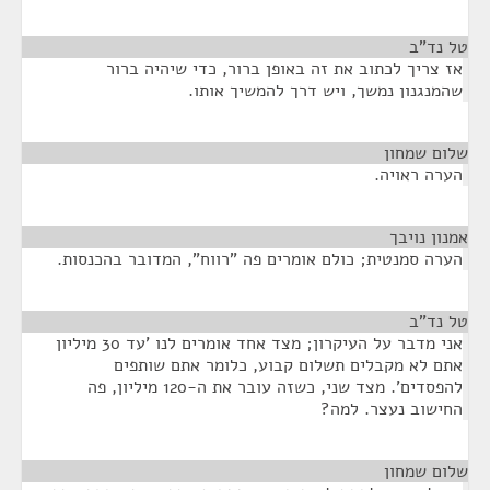
טל נד"ב
¶
אז צריך לכתוב את זה באופן ברור, כדי שיהיה ברור
שהמנגנון נמשך, ויש דרך להמשיך אותו.
שלום שמחון
¶
הערה ראויה.
אמנון נויבך
¶
הערה סמנטית; כולם אומרים פה "רווח", המדובר בהכנסות.
טל נד"ב
¶
אני מדבר על העיקרון; מצד אחד אומרים לנו 'עד 30 מיליון
אתם לא מקבלים תשלום קבוע, כלומר אתם שותפים
להפסדים'. מצד שני, כשזה עובר את ה-120 מיליון, פה
החישוב נעצר. למה?
שלום שמחון
¶