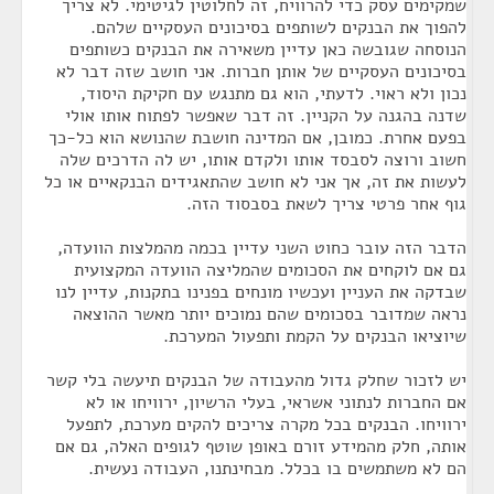
שמקימים עסק כדי להרוויח, זה לחלוטין לגיטימי. לא צריך
להפוך את הבנקים לשותפים בסיכונים העסקיים שלהם.
הנוסחה שגובשה כאן עדיין משאירה את הבנקים כשותפים
בסיכונים העסקיים של אותן חברות. אני חושב שזה דבר לא
נכון ולא ראוי. לדעתי, הוא גם מתנגש עם חקיקת היסוד,
שדנה בהגנה על הקניין. זה דבר שאפשר לפתוח אותו אולי
בפעם אחרת. כמובן, אם המדינה חושבת שהנושא הוא כל-כך
חשוב ורוצה לסבסד אותו ולקדם אותו, יש לה הדרכים שלה
לעשות את זה, אך אני לא חושב שהתאגידים הבנקאיים או כל
גוף אחר פרטי צריך לשאת בסבסוד הזה.
הדבר הזה עובר כחוט השני עדיין בכמה מהמלצות הוועדה,
גם אם לוקחים את הסכומים שהמליצה הוועדה המקצועית
שבדקה את העניין ועכשיו מונחים בפנינו בתקנות, עדיין לנו
נראה שמדובר בסכומים שהם נמוכים יותר מאשר ההוצאה
שיוציאו הבנקים על הקמת ותפעול המערכת.
יש לזכור שחלק גדול מהעבודה של הבנקים תיעשה בלי קשר
אם החברות לנתוני אשראי, בעלי הרשיון, ירוויחו או לא
ירוויחו. הבנקים בכל מקרה צריכים להקים מערכת, לתפעל
אותה, חלק מהמידע זורם באופן שוטף לגופים האלה, גם אם
הם לא משתמשים בו בכלל. מבחינתנו, העבודה נעשית.