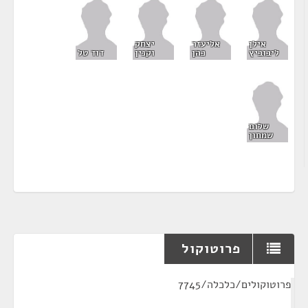
אילן
אליעזר
יצחק
ליבוביץ
כהן
וקנין
דוד טל
שלום
שמחון
פרוטוקול
¶
פרוטוקולים/כלכלה/7745