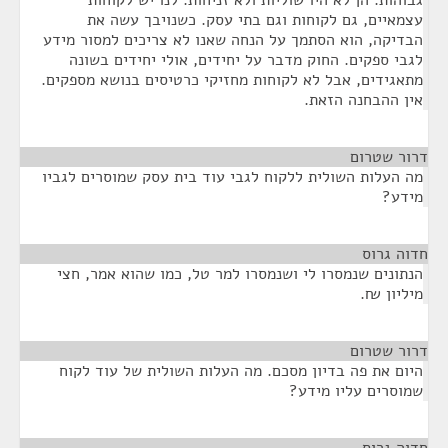
גבוהות. הן לא היו שוליות ולא זניחות. לנו יש לקוחות
עצמאיים, גם לקוחות וגם בתי עסק. כשנויבך עשה את
הבדיקה, הוא הסתמך על הנחה שאנו לא צריכים למסור מידע
לגבי ספקים. החוק מדבר על יחידים, אולי יחידים בשונה
מתאגידים, אבל לא לקוחות מחזיקי כרטיסים בנושא מספקים.
אין ההבחנה הזאת.
דרור שטרום
¶
מה העלות השולית ללקוח לגבי עוד בית עסק שמוסרים לגביו
מידע?
חדוה גרוס
¶
הנתונים שנמסרו לי ושנמסרו למר טל, כמו שהוא אמר, חצי
מיליון ₪.
דרור שטרום
¶
היום את פה בדיון מסכם. מה העלות השולית של עוד לקוח
שמוסרים עליו מידע?