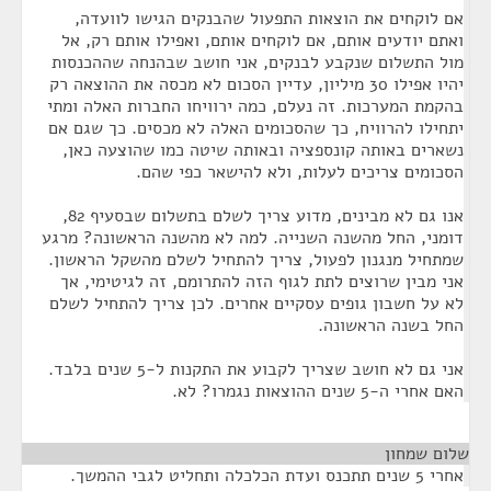
אם לוקחים את הוצאות התפעול שהבנקים הגישו לוועדה,
ואתם יודעים אותם, אם לוקחים אותם, ואפילו אותם רק, אל
מול התשלום שנקבע לבנקים, אני חושב שבהנחה שההכנסות
יהיו אפילו 30 מיליון, עדיין הסכום לא מכסה את ההוצאה רק
בהקמת המערכות. זה נעלם, כמה ירוויחו החברות האלה ומתי
יתחילו להרוויח, כך שהסכומים האלה לא מכסים. כך שגם אם
נשארים באותה קונספציה ובאותה שיטה כמו שהוצעה כאן,
הסכומים צריכים לעלות, ולא להישאר כפי שהם.
אנו גם לא מבינים, מדוע צריך לשלם בתשלום שבסעיף 82,
דומני, החל מהשנה השנייה. למה לא מהשנה הראשונה? מרגע
שמתחיל מנגנון לפעול, צריך להתחיל לשלם מהשקל הראשון.
אני מבין שרוצים לתת לגוף הזה להתרומם, זה לגיטימי, אך
לא על חשבון גופים עסקיים אחרים. לכן צריך להתחיל לשלם
החל בשנה הראשונה.
אני גם לא חושב שצריך לקבוע את התקנות ל-5 שנים בלבד.
האם אחרי ה-5 שנים ההוצאות נגמרו? לא.
שלום שמחון
¶
אחרי 5 שנים תתכנס ועדת הכלכלה ותחליט לגבי ההמשך.