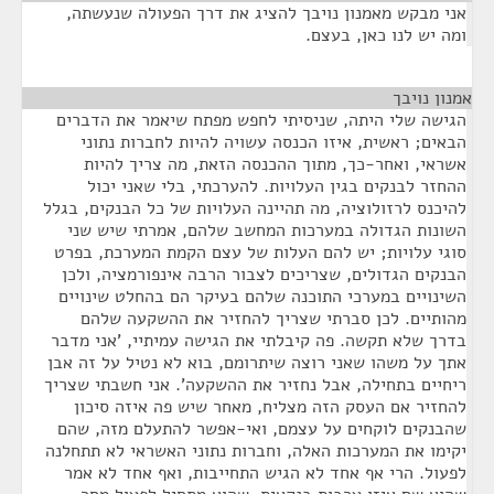
אני מבקש מאמנון נויבך להציג את דרך הפעולה שנעשתה,
ומה יש לנו כאן, בעצם.
אמנון נויבך
¶
הגישה שלי היתה, שניסיתי לחפש מפתח שיאמר את הדברים
הבאים; ראשית, איזו הכנסה עשויה להיות לחברות נתוני
אשראי, ואחר-כך, מתוך ההכנסה הזאת, מה צריך להיות
ההחזר לבנקים בגין העלויות. להערכתי, בלי שאני יכול
להיכנס לרזולוציה, מה תהיינה העלויות של כל הבנקים, בגלל
השונות הגדולה במערכות המחשב שלהם, אמרתי שיש שני
סוגי עלויות; יש להם העלות של עצם הקמת המערכת, בפרט
הבנקים הגדולים, שצריכים לצבור הרבה אינפורמציה, ולכן
השינויים במערכי התוכנה שלהם בעיקר הם בהחלט שינויים
מהותיים. לכן סברתי שצריך להחזיר את ההשקעה שלהם
בדרך שלא תקשה. פה קיבלתי את הגישה עמיתיי, 'אני מדבר
אתך על משהו שאני רוצה שיתרומם, בוא לא נטיל על זה אבן
ריחיים בתחילה, אבל נחזיר את ההשקעה'. אני חשבתי שצריך
להחזיר אם העסק הזה מצליח, מאחר שיש פה איזה סיכון
שהבנקים לוקחים על עצמם, ואי-אפשר להתעלם מזה, שהם
יקימו את המערכות האלה, וחברות נתוני האשראי לא תתחלנה
לפעול. הרי אף אחד לא הגיש התחייבות, ואף אחד לא אמר