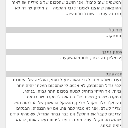
המשקיע שום סיכון'. אני חושב שהסכום של 2 מיליון ₪ לאור
ההוצאות שהוצגו לאמנון לגבי ההקמה – 2 מיליון ₪ זה לא
סכום שעומד בשום פרופורציה.
דוד טל
¶
תחזוקה.
אמנון נויבך
¶
2 מיליון זה נגזר, 10% מההשקעה.
יונה פוגל
¶
ועוד משפט אחד לגבי האחוזים; לדעתי, העלייה של האחוזים
לפי גודל הסכומים, לא אכפת לי שהסכום העליון יהיה יותר
נמוך, אך הייתי מתחיל למטה בסכום יותר גבוה. בנוסף,
התקרה של 30 מיליון ש"ח נראית לי תקרה שרירותית.
כשמק'דונלד מקבל זיכיון, מהשקל הראשון של ההכנסה הוא
צריך לשלם. אני לא מבין למה פה, אם יש הכנסות, הבנקים
צריכים לקבל את החלק? אם כבר נבחר המודל, שאמרתי קודם
שהוא מהווה, לדעתי, מוקד, בואו לפחות נעשה אותו, שהוא
יהיה הגיוני.