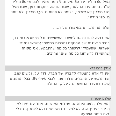
מעל 60 מיליון עד 80 מיליון, 7% מה שהיה להם מ-80 מיליון
ש"ח. היתה עוד החלטה, שגם הובאה בתקנות כאן, שגם מעל
120 מיליון לא ישלמו, כלומר לא פחות מ-130 מיליון ולא יותר
מ-120 מיליון.
אלה הם הדברים בקיצורו של דבר.
אני רוצה להודות גם למשרד המשפטים וכל מי שנעזרתי בו,
כולל הנציגים של הבנקים וחברות כרטיסי אשראי ונתוני
אשראי, שהעמידו לרשותי כל מה שהתבקש, אני מקווה
שהעמידו לרשותנו כל מה שאנו צריכים.
אילן ליבוביץ
¶
אין לי אלא להצטרף לדבריו של חברי, דוד טל, ולשים שוב
את הדגש על הדברים שדוד אמר לגבי סעיף 83. בכל הנתונים
שלנו בוועדה הנושא הזה עלה, והוחלט- -
שלום שמחון
¶
הוא עלה, זאת היתה גם עמדתי האישית, ויחד עם זאת לא
פניתי בעניין הזה לא למשרד המשפטים ולא לאמנון. גם לי
זאת היתה הפתעה.