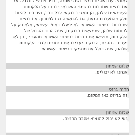
לאומי. עם השנים המצב הזה ישתנה, והפרופורציה תגדל. אז
אם רוצים שחברות כרטיסי האשראי ידווחו על הלקוחות
העצמאיים שלהן, הן תאגיד בנקאי לכל דבר, וצריכים להיות
חלק מהמערכת הזאת, גם להתאמה וגם לפתרון. אם רוצים
שחברות כרטיסי האשראי לא יפעלו באופן עצמאי, אלא רק על
לקוחות שלהן, שנמצאים בבנקים, שזה הרוב הגדול של
הלקוחות, תוציאו את חברות כרטיסי האשראי מהעניין, הן לא
יעבירו נתונים, הבנקים יעבירו את הנתונים לגבי הלקוחות
שלהם, שזה כולל את מחזיקי כרטיסי האשראי.
שלום שמחון
¶
אנחנו לא יכולים.
חדוה גרוס
¶
זה בדיוק כאן המקום.
שלום שמחון
¶
נאי לא יכול להוציא אתכם החוצה.