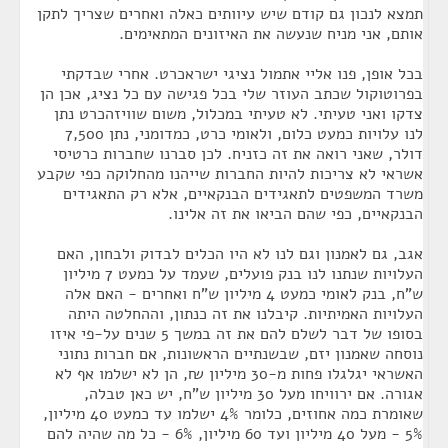
תמצא לנכון גם קודם שיש עיוותים כאלה ואחרים שצריך לתקן
אותם, אני מניח שנעשה את האיזונים המתאימים.
בכל אופן, פנו אליי אתמול נציגי ישראכרט. אחרי שבדקתי
בפרוטוקול שכתב העוזר שלי בכל פגישה עם כל נציג, אכן הן
צדקו ואני טעיתי. לא טעיתי במכלול, משום שוויזהכרט נתן
לנו עלויות כמעט כלום, ולאומי כרט, כמדומני, נתן 7,500
דולר, שאני רואה את זה כזניח. לכן סברנו שחברות כרטיסי
אשראי לא צריכות להיות החברות שייהנו מהחלוקה כפי שקבע
משרד המשפטים לתאגידים הבנקאיים, אלא רק התאגידים
הבנקאיים, כפי שהם הביאו את זה אלינו.
אגב, גם לאמנון וגם לנו לא היו הכלים לבדוק ולבחון, האם
העלויות שנתנו לנו בנק פועלים, שעמד על כמעט 7 מיליון
ש"ח, בנק לאומי כמעט 4 מיליון ש"ח ואחרים - האם אלה
העלויות האמיתיות. קיבלנו את זה כנתון, וההחלטה היתה
בסופו של דבר לשלם להם את זה במשך 5 שנים על-פי איזו
נוסחה שאמנון יזם, שבשנתיים הראשונות, אם חברות נתוני
האשראי יגלגלו פחות מ-30 מיליון ₪, הן לא ישלמו אף לא
אגורה. אם ירוויחו מעל 30 מיליון ש"ח, יש כאן טבלה,
שאומרת כמה אחוזים, כלומר 4% ישלמו עד כמעט 40 מיליון,
5% - מעל 40 מיליון ועד 60 מיליון, 6% - כל מה שהיה להם