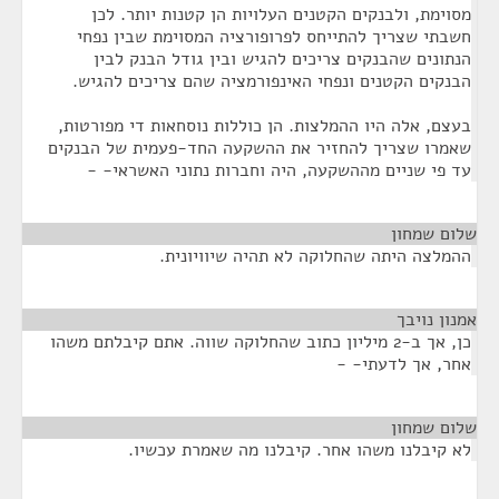
מסוימת, ולבנקים הקטנים העלויות הן קטנות יותר. לכן
חשבתי שצריך להתייחס לפרופורציה המסוימת שבין נפחי
הנתונים שהבנקים צריכים להגיש ובין גודל הבנק לבין
הבנקים הקטנים ונפחי האינפורמציה שהם צריכים להגיש.
בעצם, אלה היו ההמלצות. הן כוללות נוסחאות די מפורטות,
שאמרו שצריך להחזיר את ההשקעה החד-פעמית של הבנקים
עד פי שניים מההשקעה, היה וחברות נתוני האשראי- -
שלום שמחון
¶
ההמלצה היתה שהחלוקה לא תהיה שיוויונית.
אמנון נויבך
¶
כן, אך ב-2 מיליון כתוב שהחלוקה שווה. אתם קיבלתם משהו
אחר, אך לדעתי- -
שלום שמחון
¶
לא קיבלנו משהו אחר. קיבלנו מה שאמרת עכשיו.