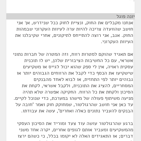
יונה פוגל
¶
אנחנו מקבלים את החוק, ונציית לחוק ככל שנידרש, אך אני
חושב שהוועדה צריכה להיות ערה לעיוות העקרוני שבמהות
החוק. אגב, אני רוצה להתייחס לתיקונים, אחרי שקיבלנו את
העיוות העקרוני.
אם תאגיד שהוקם למטרות רווח, וזה המטרה של חברות נתוני
אשראי, עם כל החשיבות הציבורית שלהן, יש לו תוכנית
עסקית ראויה, אין לי ספק שהוא יכול לגייס או משקיעים
שישקיעו את הכסף כדי לקבל את הרווחים הגבוהים יותר או
גבוהים יותר לפי התחזית, או לבוא לאחד מהבנקים
המסחריים, להציג את התוכנית, ולקבל אשראי, לקחת את
הסיכון ולקחת את כל הרווח. החקיקה אפשרה שלא תהיה
מניעה משיתוף פעולה של מישהו במערכת, כדי שנוכל לקיים.
עד כאן אני חושב שהרגולטור, שמחוקק חוק ואמר 'חובה על
הבנקים להעביר נתונים כאלה ואחרים', עשה את עבודתו.
ברגע שהרגולטור עושה עוד צעד ומוריד את הסיכון העסקי
מהמשקיעים ומעביר אותם לגופים אחרים, יקרה אחד משני
דברים; או התאגידים האלה לא יקומו בכלל, כי כשהם ירצו