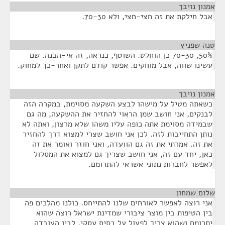
אמנון נויבך
¶
אבל חילקת את זה חצי-חצי, ולא 70-30.
טנה שפניץ
¶
50%, 70-30 כן הוחלט. השוטף, כנראה, זה אי-הבנה. שם
עשינו שווה, אבל מוחקים. אפשר קודם לתקן ואחר-כך למחוק.
אמנון נויבך
¶
כשאתה מטיל על מישהו לבצע השקעה מסוימת, במקרה הזה
לבנקים, אני חושב שמן הראוי להחזיר את ההשקעה, מה גם
שבמידה מסוימת אתה כופה עליו משהו שלא מרצון, ואתה לא
נותן התחייבות לזה. לכן אני חושב שצרי למצוא דרך להחזיר
את זה. אמרתי את זה גם הוועדה, ואני חוזר ואומר את זה
כאן, יחד עם זה, אני חושב שצריך גם למצוא את המסלול
לאפשר לחברות נתוני אשראי להתרומם.
שלום שמחון
¶
אני רוצה לאפשר לאורחים שלנו להתייחס. כולנו מהלכים פה
בין הטיפות בין מוצר ציבורי שמדינת ישראל רוצה שהוא
יתרומם ושהוא צריך לפעול על בסיס עסקי, לבין העובדה