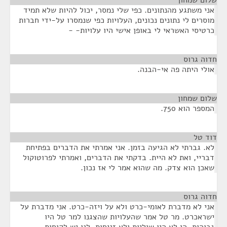
שלום שמחון
¶
אני משתגע מהנתונים. כפי שלי נמסר, יכול להיות שלא תמיד
מוסרים לי נתונים נכונים, העלויות כפי שנמסרו על-ידי חברות
כרטיסי האשראי לי באופן אישי היו עלויות- -
חדוה גרוס
¶
אולי היתה פה אי-הבנה.
שלום שמחון
¶
המספר הוא 750.
דוד טל
¶
לא. גברתי לא הגיעה בזמן. אני אמרתי את הדברים בפתיחת
דבריי, ואת לא היית. בדקתי את הדברים, ואמרתי לפרוטוקול
שאכן הוא צדק. מה שהוא אמר לי אז נכון.
חדוה גרוס
¶
אני לא מדברת לאומי-כרט ולא על ויזה-כרט. אני מדברת על
ישראכרט. מר טל אמר שהעלויות שהצגנו למר טל היו