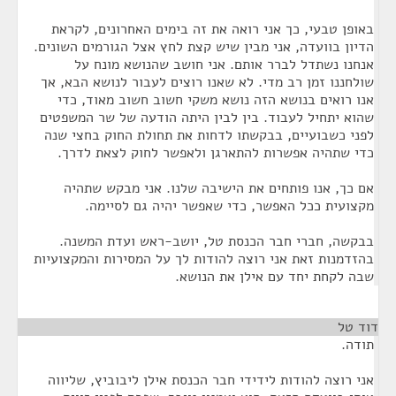
באופן טבעי, כך אני רואה את זה בימים האחרונים, לקראת
הדיון בוועדה, אני מבין שיש קצת לחץ אצל הגורמים השונים.
אנחנו נשתדל לברר אותם. אני חושב שהנושא מונח על
שולחננו זמן רב מדי. לא שאנו רוצים לעבור לנושא הבא, אך
אנו רואים בנושא הזה נושא משקי חשוב חשוב מאוד, כדי
שהוא יתחיל לעבוד. בין לבין היתה הודעה של שר המשפטים
לפני כשבועיים, בבקשתו לדחות את תחולת החוק בחצי שנה
כדי שתהיה אפשרות להתארגן ולאפשר לחוק לצאת לדרך.
אם כך, אנו פותחים את הישיבה שלנו. אני מבקש שתהיה
מקצועית ככל האפשר, כדי שאפשר יהיה גם לסיימה.
בבקשה, חברי חבר הכנסת טל, יושב-ראש ועדת המשנה.
בהזדמנות זאת אני רוצה להודות לך על המסירות והמקצועיות
שבה לקחת יחד עם אילן את הנושא.
דוד טל
¶
תודה.
אני רוצה להודות לידידי חבר הכנסת אילן ליבוביץ, שליווה