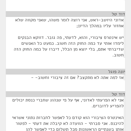
דוד טל
¶
אדוני היושב-ראש, אני רוצה לומר משהו, שאני מקווה שלא
אחזור עליו במהלך הדיון;
יש אינטרס ציבורי, והוא, לדעתי, פה גובר. דווקא הבנקים
לימדו אותי עד כמה החוק הזה חשוב. כמעט כל האנשים
שדיברתי אתם, בלי יוצא מן הכלל, דיברו על כמה החוק הזה
חשוב.
יונה פוגל
¶
אז למה אתה לא מתקצב? אם זה ציבורי וחשוב- -
דוד טל
¶
אני לא הפרעתי לאדוני, אף על פי שנהוג שחברי כנסת יכולים
להפריע לדוברים.
האינטרס הציבורי הוא קודם כל לאפשר לחברות נתוני אשראי
להיכנס. אני סברתי - הוועדה לא קיבלה את דעתי - לפטור
אותן בשנתיים הראשונות מכל תשלום כדי לאפשר להן