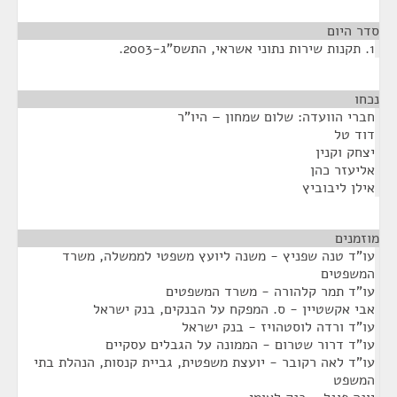
סדר היום
1. תקנות שירות נתוני אשראי, התשס"ג-2003.
נכחו
¶
חברי הוועדה: שלום שמחון – היו"ר
דוד טל
יצחק וקנין
אליעזר כהן
אילן ליבוביץ
מוזמנים
¶
עו"ד טנה שפניץ - משנה ליועץ משפטי לממשלה, משרד
המשפטים
עו"ד תמר קלהורה - משרד המשפטים
אבי אקשטיין - ס. המפקח על הבנקים, בנק ישראל
עו"ד ורדה לוסטהויז - בנק ישראל
עו"ד דרור שטרום - הממונה על הגבלים עסקיים
עו"ד לאה רקובר - יועצת משפטית, גביית קנסות, הנהלת בתי
המשפט