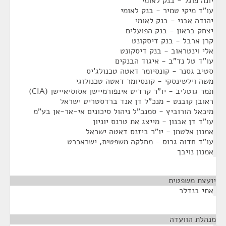
יונה פוגל - בנק לאומי
עו"ד מיקי טמיר - בנק לאומי
יהודה אבני - בנק לאומי
יצחק בראון - בנק הפועלים
קרן ארבל - בנק דיסקונט
אלי וינטראוב - בנק דיסקונט
עו"ד טל נד"ב - איגוד הבנקים
סטיב גסנר - קונסיומר דאטה טכנולג'יס
משה וילשינסקי - קונסיומר דאטה טכנולוגי
תמר גוטליב - יו"ר קרדיט אינפורמיישן אסוסיאיישן (CIA)
ראובן קובנט - מנכ"ל דן אנד ברדסטריט ישראל
מיכאל הורוביץ - סמנכ"ל ניהול סיכונים אי-אר-אן בע"מ
עו"ד דן אבנון - מייצג את טרנס יוניון
אמנון אלטמן - יו"ר ביזנס דאטה ישראל
עו"ד חדוה גרוס - מחלקה משפטית, ישראכרט
אמנון נויבך
יועצת משפטית
¶
אתי בנדלר
מנהלת הוועדה
¶