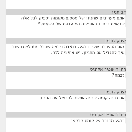
דב חנין
¶
אתם מעריכים שחניון של 2,000 מקומות יספיק לכל אלה
שבאמת יבחרו באופציה המועדפת של השאטל?
יצחק זוכמן
¶
זאת ההערכה שלנו כרגע. במידה ונראה שהכל מתמלא נחשוב
איך להגדיל את החניון. יש אופציה לזה.
היו"ר אופיר אקוניס
¶
לכמה?
יצחק זוכמן
¶
אם נבנה קומה שנייה אפשר להכפיל את החניון.
היו"ר אופיר אקוניס
¶
כרגע מדובר על קומת קרקע?