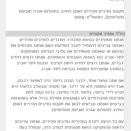
תקנות נתיבים מהירים (אופן החיוב בתשלום אגרה ואכיפת
תשלומים), התשס"ט-2009
היו"ר אופיר אקוניס
¶
אנחנו ממשיכים בנושא תחבורה ועוברים לנתיבים מהירים
ואנחנו צריכים להתחיל לקבל החלטות האם אנחנו מקדמים את
הנושא או שאנחנו משאירים את נתיבי הכניסה המפוקקים
לתל-אביב כמו בשנות השבעים והשמונים. אנחנו רוצים לחדש
דברים, אנחנו רוצים לחדש ולתת לציבור הנכנס לתל-אביב
בהמוניו אפשרויות נוספות בכניסה לתל-אביב.
אם אתה שואל אותי, הדבר הנכון ביותר היה לאפשר רכבת,
אבל היא נחסמה ולא על ידינו. אני מקווה שבשלב כלשהו היא
תגיע לידי ביטוי, כלומר לכדי נסיעה. כרגע ננסה לתת
פתרונות תחבורתיים לא באמצעות מסילת ברזל אלא באמצעות
כבישים ואנחנו מביאים לכאן את תקנות נתיבים מהירים (אופן
החיוב לתשלום אגרה ואכיפת תשלומים).
עם כל הרצון לקדם במהירות נתיבים מהירים, אנחנו צריכים
לראות שהחקיקה הזאת ספציפית לנתיב הזה, שנסלל כעת