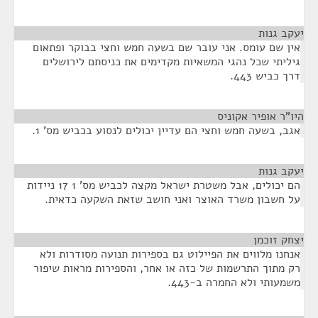
יעקב גנות
¶
אין שם עומס. אני עובר שם בשעה חמש וחצי בבוקר ופתאום
גיליתי שכל נהגי המשאיות מקדימים את כניסתם לירושלים
דרך כביש 443.
היו"ר אופיר אקוניס
¶
אגב, בשעה חמש וחצי הם עדיין יכולים לנסוע בכביש מס' 1.
יעקב גנות
¶
הם יכולים, אבל משטרת ישראל מקצה לכביש מס' 1 17 ניידות
על חשבון משרד האוצר ואני חושב שזאת השקעה כדאית.
יצחק זוכמן
¶
אנחנו מלווים את הפיילוט גם בספירות תנועה מסודרות ולא
רק מתוך התרשמות של כזה או אחר, והספירות מראות שיפור
משמעותי ולא החמרה ב-443.