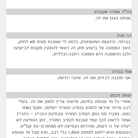
היו"ר אופיר אקוניס
¶
אנחנו נעגן את זה.
דב חנין
¶
גברתי, היועצת המשפטית, נדמה לי שמכוח סעיף 6א לחוק,
השר הממונה על ביצוע חוק זה רשאי להתקין תקנות לביצועו
ולכן ההסמכה היא הסמכה רחבה וכללית.
אתי בנדלר
¶
אני מוכנה לבדוק את זה. אינני יודעת.
יצחק זוכמן
¶
אחרי כל מי שנוסע בחינם, מישהו צריך לממן את זה. בעלי
רכב פרטי שירצו לנסוע בנתיב המהיר ישלמו, ותכף נאמר
כמה. נסביר מה נותן הנתיב המהיר מבחינת הזכיין – הזכיין
אמור לדאוג לכך שמי שנכנס לנתיב המהיר, זמן הנסיעה לא
יעלה על 11 דקות, מהירות הנסיעה לא תפחת מ-70 קמ"ש
ובשעות שיא ייסעו לפחות 1,600 כלי רכב, חוץ מכל מי שנוסע