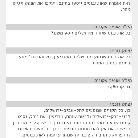
זאת אומרת שאוטובוסים ייסעו בחינם, יעקפו את הפקק ויגיעו
מהר.
היו"ר אופיר אקוניס
¶
כל אוטובוס שיורד מירושלים ייסע משם?
יצחק זוכמן
¶
כל אוטובוס שנוסע מירושלים, ממודיעין, משוהם וכו' ייסע
בחינם בנתיב המהיר.
היו"ר אופיר אקוניס
¶
גם קו 480?
יצחק זוכמן
¶
כן. כל הקווים שנוסעים לתל-אביב-ירושלים,
לבני-ברק-ירושלים ולבטח שוהם, מודיעין. אם נוכל, נסיט
קווים שבאים מהדרום ונכנסים היום דרך כביש 44 ייכנסו דרך
כביש 1, אם אין להם תחנות נוספות בדרך. בראש ובראשונה
זהו פרויקט תחבורה ציבורית שנותן עדיפות לאוטובוסים.