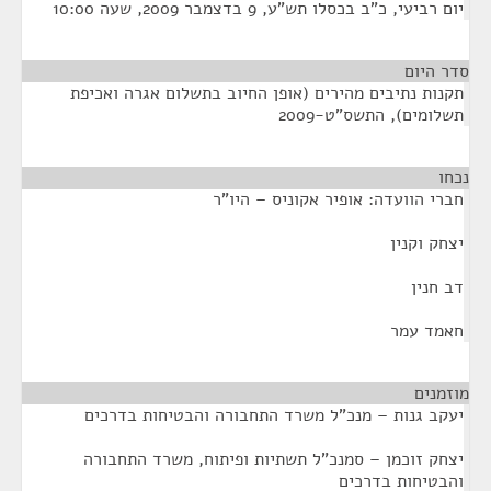
יום רביעי, כ"ב בכסלו תש"ע, 9 בדצמבר 2009, שעה 10:00
סדר היום
תקנות נתיבים מהירים (אופן החיוב בתשלום אגרה ואכיפת
תשלומים), התשס"ט-2009
נכחו
¶
חברי הוועדה: אופיר אקוניס – היו"ר
יצחק וקנין
דב חנין
חאמד עמר
מוזמנים
¶
יעקב גנות – מנכ"ל משרד התחבורה והבטיחות בדרכים
יצחק זוכמן – סמנכ"ל תשתיות ופיתוח, משרד התחבורה
והבטיחות בדרכים