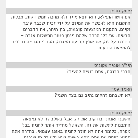
יצחק זוכמן
¶
אם אוטו התמלא, הוא יוצא מייד ולא מחכה חמש דקות. תכלית
התקנות היא לאפשר את המיזם על ידי זכיין שכבר עובד
וקיים. התקנות המוצעות קובעות, בין היתר, את הדברים
הבאים: את כלי הרכב שלהם יינתן פטור מתשלום אגרה –
דיברנו על זה, את אופן קביעת האגרה, הסדרי הגבייה ודרכים
להמצאת הודעות.
היו"ר אופיר אקוניס
¶
חברי הכנסת, אתם רוצים להעיר?
חאמד עמר
¶
לא חשבתם להקים נתיב גם בצד השני?
יצחק זוכמן
¶
חשבנו ואנחנו בודקים את זה, אבל בשלב זה לא נמצאה
היתכנות לעשות את זה. השאטל מחזיר אותך לחניון בכל
מקרה, כלומר אתה לא חוזר לחניון באופן עצמאי. בחזרה אתה
תקוע בפקק אם אתה נוסע בשעת שיא ולא כל מי שנכנס