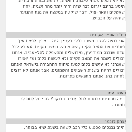
לא יהיה פקק משתי סיבות: ראשית, זה שתחבורה ציבורית
תיסע בחינם יגרום לכך שזה יהיה יותר מהר ושנית, יהיו
שאטלים וקאר-פול, דבר שיקטין במקצת את נפח התנועה
שיהיה על הכביש.
היו"ר אופיר אקוניס
¶
אני רוצה להגיד משהו כללי בעניין הזה – צריך לפצח איך
פותרים את המצב הקיים, שהוא רע. המצב הקיים הוא רע לכל
אדם שנכנס ממודיעין, מירושלים ומהשפלה לתל-אביב. אנחנו
יכולים לשמר את המצב הקיים ולא לעשות כלום ואז יאמרו
שאנחנו לא עושים כלום למען פיתוח התחבורה בישראל ואנחנו
יכולים לחיות בשנות השבעים והשמונים, אבל אנחנו לא רוצים
לחיות בהן. אנחנו מחפשים פתרונות.
חאמד עמר
¶
כמה מכוניות נכנסות לתל-אביב בבוקר? זה יכול לתת לנו
תמונה.
יצחק זוכמן
¶
היום נכנסים 6,000 כלי רכב לשעה בשעת שיא בבוקר.