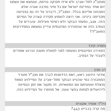
מנתב"ג לתל-אביב ולא איזו חקיקה גורפת, שנמצא את עצמנו
יום אחד במדינת ישראל עם כל מיני נתיבה אגרה שלא
התכוונו אליהם בכלל. המנכ"ל, דיברנו על זה גם בפגישה
מקדימה בינינו. אני רוצה לשמוע סקירה קצרה על המיזם
הזה. אגב, נסעתי הבוקר ולא ראיתי פעילות. עובדים על
הנתיב הזה או שהסגירה הפיננסית עדיין נמצאת במסדרונות
החשכ"ל?
נחמיה קינד
¶
הסגירה הפיננסית נעשתה לפני למעלה משנה וכרגע אמורים
לעבוד על הנתיב.
דב חנין
¶
אדוני היושב ראש, זאת הזדמנות לברך את מנכ"ל משרד
התחבורה כמי שהגיע הבוקר מתל-אביב על הפיילוט המאד
מוצלח שעשיתם עם המשאיות. זה מקצר את זמן הנסיעה
לירושלים לפחות בחצי שעה. אל תוותרו על הפיילוט הזה.
היו"ר אופיר אקוניס
¶
מה קרה בכביש 443?