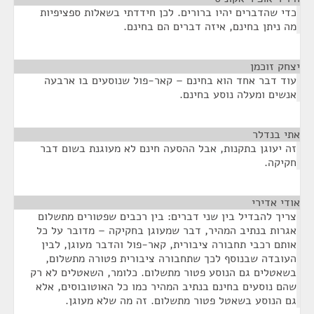
כדי שהדברים יהיו ברורים. לכן חידדתי בשאלות ספציפיות
מה ניתן בחינם, איזה דברים הם בחינם.
יצחק זוכמן
¶
עוד דבר אחד הוא בחינם – קאר-פול שנוסעים בו ארבעה
אנשים ומעלה נוסע בחינם.
אתי בנדלר
¶
זה יעוגן בתקנות, אבל ההסעה חינם לא מעוגנת בשום דבר
חקיקה.
אודי אדירי
¶
צריך להבדיל בין שני דברים: בין רכבים שפטורים מתשלום
אגרות בנתיב המהיר, דבר שמעוגן בחקיקה – מדובר על כל
אותם רכבי תחבורה ציבורית, קאר-פול והדבר מעוגן, לבין
העובדה שבנוסף לכך שתחבורה ציבורית פטורה מתשלום,
בשאטלים גם הנוסע פטור מתשלום. כלומר, השאטלים לא רק
שהם נוסעים בחינם בנתיב המהיר כמו כל האוטובוסים, אלא
גם הנוסע בשאטל פטור מתשלום. זה מה שלא מעוגן.