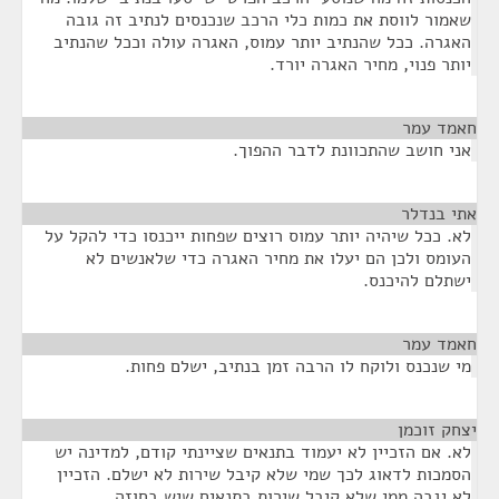
שאמור לווסת את כמות כלי הרכב שנכנסים לנתיב זה גובה
האגרה. ככל שהנתיב יותר עמוס, האגרה עולה וככל שהנתיב
יותר פנוי, מחיר האגרה יורד.
חאמד עמר
¶
אני חושב שהתכוונת לדבר ההפוך.
אתי בנדלר
¶
לא. ככל שיהיה יותר עמוס רוצים שפחות ייכנסו כדי להקל על
העומס ולכן הם יעלו את מחיר האגרה כדי שלאנשים לא
ישתלם להיכנס.
חאמד עמר
¶
מי שנכנס ולוקח לו הרבה זמן בנתיב, ישלם פחות.
יצחק זוכמן
¶
לא. אם הזכיין לא יעמוד בתנאים שציינתי קודם, למדינה יש
הסמכות לדאוג לכך שמי שלא קיבל שירות לא ישלם. הזכיין
לא יגבה ממי שלא קיבל שירות בתנאים שיש בחוזה.