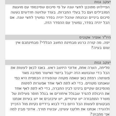
יעקב גנות
¶
הפיילוט מתוכנן לחצי שנה על פי סיכום שסיכמתי עם מועצת
המובילים ועם כל בעלי החברות. בעוד שלושה חודשים נעשה
סיכום ביניים ובהנחה שהכל יהיה בסדר נמשיך לחצי שנה. אם
הכל יהיה בסדר, נמשיך עם ההסדר הזה.
היו"ר אופיר אקוניס
¶
יפה. מה קורה כרגע מבחינת החשב הכללי? מבחינתכם אין
שום בעיה?
יעקב גנות
¶
סליחה, הערה אחת, אדוני היושב ראש. באנו לכאן לעשות את
הכל כדי שהנושא הזה יקבל ביטוי ואישור מסיבה מאד
פשוטה: רמזת כאן שאתה מקווה שהסגירה הכספית היא כפי
שאנחנו מקווים. כדי לא לתת לאף אחד אפשרות לסטות
מהסיכום שקיים בינינו לבין החברה, כדי לא לתת לאף אחד
את היכולת להגיד שבגלל איחורים או בגלל חוסר פעילות של
משרד התחבורה יש שינויים, יש עיכובים או יש בעיות אנחנו
מבקשים לעשות הכל היום כדי לבוא בידיים נקיות מול הזכיין
ולהגיד: אנחנו את חלקנו עשינו, עכשיו תורך. אדוני מבין למה
אני מתכוון?