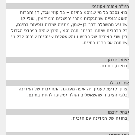
היו"ר אופיר אקוניס
¶
בוא נסכם כל מי שנוסע בחינם – כל קווי אגד, דן וחברות
האוטובוסים שמתנקזות מהרי ירושלים וממודעין, אולי קו
שמגיע מהשפלה דרך בן-שמן, מוניות שירות נוסעות בחינם,
כל הרכבים שיחנו בחניון 'חנה וסע', היכן שהיה הפרדס הגדול
בין שני הצירים של כביש 1 והשאטלים שנותנים שירות לכל מי
שמחנה את רכבו בחינם.
יצחק זוכמן
¶
בחינם, בחינם.
אתי בנדלר
¶
צריך לדעת לעניין זה איפה מעוגנת התחייבות של המדינה
כלפי הציבור שהשאטלים האלה ימשיכו להיות בחינם.
יצחק זוכמן
¶
בחוזה של המדינה עם הזכיין.