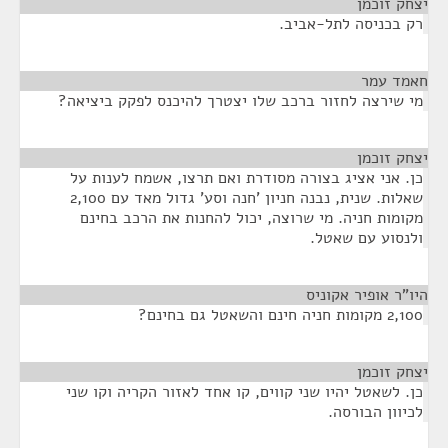
יצחק זוכמן
¶
רק בכניסה לתל-אביב.
חאמד עמר
¶
מי שירצה לחזור ברכב שלו יצטרך להיכנס לפקק ביציאה?
יצחק זוכמן
¶
כן. אני אציג בצורה מסודרת ואם תרצו, אשמח לענות על
שאלות. שנית, נבנה חניון 'חנה וסע' גדול מאד עם 2,100
מקומות חניה. מי שרוצה, יכול להחנות את הרכב בחינם
ולנסוע עם שאטל.
היו"ר אופיר אקוניס
¶
2,100 מקומות חניה חינם והשאטל גם בחינם?
יצחק זוכמן
¶
כן. לשאטל יהיו שני קווים, קו אחד לאזור הקריה וקו שני
לכיוון הבורסה.