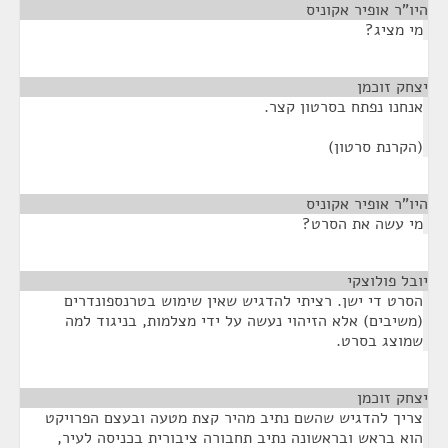
היו"ר אופיר אקוניס
¶
מי מציג?
יצחק זוכמן
¶
אנחנו נפתח בסרטון קצר.
(הקרנת סרטון)
היו"ר אופיר אקוניס
¶
מי עשה את הסרט?
יובל פולוצקי
¶
הסרט די ישן. רציתי להדגיש שאין שימוש בטרנספונדרים
(משיבים) אלא הזיהוי נעשה על ידי מצלמות, בניגוד למה
שמוצג בסרט.
יצחק זוכמן
¶
צריך להדגיש שהשם נתיב מהיר קצת מטעה ובעצם הפרויקט
הוא בראש ובראשונה נתיב תחבורה ציבורית בכניסה לעיר,