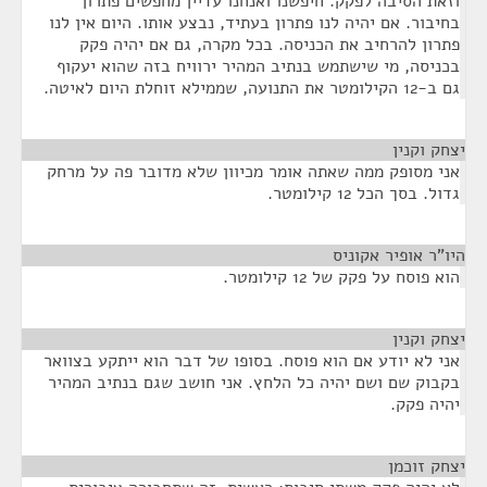
וזאת הסיבה לפקק. חיפשנו ואנחנו עדיין מחפשים פתרון
בחיבור. אם יהיה לנו פתרון בעתיד, נבצע אותו. היום אין לנו
פתרון להרחיב את הכניסה. בכל מקרה, גם אם יהיה פקק
בכניסה, מי שישתמש בנתיב המהיר ירוויח בזה שהוא יעקוף
גם ב-12 הקילומטר את התנועה, שממילא זוחלת היום לאיטה.
יצחק וקנין
¶
אני מסופק ממה שאתה אומר מכיוון שלא מדובר פה על מרחק
גדול. בסך הכל 12 קילומטר.
היו"ר אופיר אקוניס
¶
הוא פוסח על פקק של 12 קילומטר.
יצחק וקנין
¶
אני לא יודע אם הוא פוסח. בסופו של דבר הוא ייתקע בצוואר
בקבוק שם ושם יהיה כל הלחץ. אני חושב שגם בנתיב המהיר
יהיה פקק.
יצחק זוכמן
¶