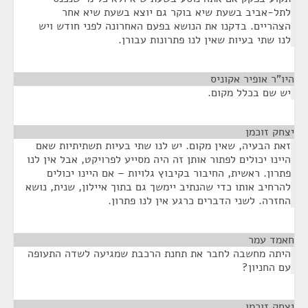
לתל-אביב בשעת שיא בוקר גם יוצא בשעת שיא אחר
הצהריים. בדקנו את הנושא בפעם האחרונה לפני חודש ויש
לנו שתי בעיות שאין לנו פתרונות עבורן.
היו"ר אופיר אקוניס
¶
יש שם בכלל מקום.
יצחק זוכמן
¶
זאת הבעיה, שאין מקום. יש לנו שתי בעיות תשתיתיות שאם
היינו יכולים לפתור אותן זה היה מסייע לפרויקט, אבל אין לנו
פתרון. ראשית, החיבור בקיבוץ גלויות – אם היינו יכולים
להרחיב אותו כדי שהנתיב יימשך גם בתוך איילון, שנית, נושא
החזרה. לשני הדברים כרגע אין לנו פתרון.
חאמד עמר
¶
היתה מחשבה לחבר את תחנת הרכבת שמגיעה לשדה התעופה
עם החניון?
יצחק זוכמן
¶