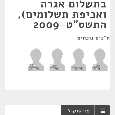
בתשלום אגרה
ואכיפת תשלומים),
התשס"ט-2009
ח"כים נוכחים
יצחק
חמד
אופיר
וקנין
דב חנין
עמאר
אקוניס
פרוטוקול