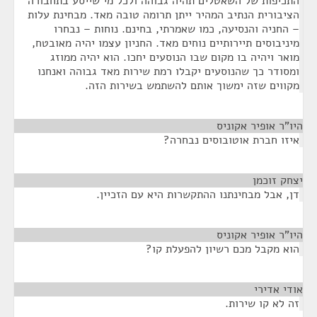
התכיפות של השאטלים תהיה גבוהה ולכל מי שייסע בתחבורה
הציבורית הנתיב המהיר ייתן תרומה טובה מאד. מבחינת עלות
– החניה והנסיעה, כמו שאמרתי, בחינם. נוחות – נבחרו
מיניבוסים תיירותיים נוחים מאד. החניון עצמו יהיה מאובטח,
מואר ויהיה בו מקום שבו הנוסעים יחכו. הוא יהיה ממוזג
ומסודר כך שהנוסעים יקבלו רמת שירות מאד גבוהה ואנחנו
מקווים שזה ימשוך אותם להשתמש בשירות הזה.
היו"ר אופיר אקוניס
¶
איזו חברת אוטובוסים נבחרה?
יצחק זוכמן
¶
דן, אבל מבחינתנו ההתקשרות היא עם הזכיין.
היו"ר אופיר אקוניס
¶
הוא מקבל מכם רשיון להפעלת קו?
אודי אדירי
¶
זה לא קו שירות.