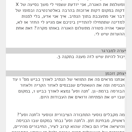
ומשלמת את האגרה, אני יודעת שצפוי לי משך נסיעה של X
דקות במקום דקות ארוכות בהרבה באלטרנטיבה ובסופו של
דבר אני מתעכבת בתוך הנתיב. איך אני אדע, בלי לפנות
למדינה שתתחילו להתדיין ביניכם אם מגיע לי החזר או לא,
שאני אהיה פטורה מתשלום האגרה באותו מקרה? זאת אחת
ההערות שיש לי.
יערה למברגר
¶
יכול להיות שיש לזה מענה בתקנה 3.
יצחק זוכמן
¶
אנחנו מראים פה את התוואי של הנתיב לאורך כביש מס' 1 עד
הכניסה ופה את השאטלים שנכנסים לאזור הקריה ולאזור
הבורסה ברמת-גן. 'חנה וסע' נמצא לאורך כביש 1, במקום
שבו יש את הפתיחה ורואים את העבודות היום.
מה מקבלים נוסעי התחבורה הציבורית ונוסעי ה'חנה וסע'?
ראשית, מבחינת זמן. ה'חנה וסע' נבחר במקום שבו הכניסה
והיציאה אליו הם כאלה שהוא קרוב לציר, החיבורים מהירים,