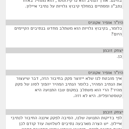
בחינם. אורך הנתיב הוא 12 קילומטר, הוא מתחיל באזור
נתב"ג ומסתיים במחלף קיבוץ גלויות על נתיבי איילון.
היו"ר אופיר אקוניס
¶
כלומר, בקיבוץ גלויות הוא משתלב מחדש בנתיבים הקיימים
היום?
יצחק זוכמן
¶
כן.
היו"ר אופיר אקוניס
¶
איך מובטח לנו שלא ייווצר פקק בחיבור הזה, דבר שיעצור
את הנתיב המהיר, כלומר הנתיב המהיר יהפוך לסוג של פקק
מהיר? הרי הוא משתלב במקום שבו התנועה היא
קטסטרופלית. היא לא זזה.
יצחק זוכמן
¶
לפי בדיקות התנועה שלנו, הסיבה לפקק איננה החיבור לנתיבי
איילון. יש הצרה מארבעה נתיבים לשלושה עוד קודם לכן