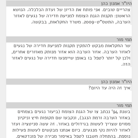
ו"ר אמנון כהן
¶
הריים טובים. אני פותח את הדיון של ועדת הכלכלה. הנושא
ראשון: תקנות הגנת הצומח למניעת חדירה של נגעים לאזור
בה, התשס"ט-2009. משרד החקלאות, בבקשה.
י מור
¶
ר החקלאות מבקש להתקין תקנות למניעת חדירה של נגעים
אזור הערבה. אזור הערבה הוא אזור מנותק מאזורים אחרים,
לכן קל יותר לטפל בו באופן שיימנעו חדירה של נגעים לאזור
זה.
ו"ר אמנון כהן
¶
יך זה היה עד היום?
י מור
¶
בשנת 94' נכתב צו של הגנת הצומח (ביעור נגעים בצמחים
אזור הערבה ורמת הנגב), ונקבעו שם תקופות חיץ וניקיון
סוים שצריך לעשות בגידולים באזור. זה עשה סניטציה ועזר
אזור להיות נקי מנגעים. כיום אנחנו מבקשים לעשות פעילות
וספת. בהתחלה חשבנו לטפל באיסור מכירה של פונדקאים.