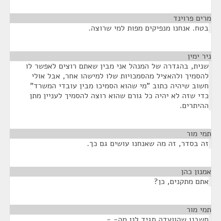
ים פרוינד
¶
טח. אנחנו מנפיקים מפות למי שרוצה.
ר ימין
¶
נית, בהגדרה של המנהל אני מבין שאתם רוצים לאפשר לו
הסמיך ולהאציל מהסמכויות שלו למישהו אחר, אבל אולי
שוב שיהיה כתוב "מי שהוא הסמיכו מבין עובדי המשרד"
די שזה לא יהיה כל גורם שהוא רוצה להסמיך לעניין מתן
היתרים.
י מור
¶
ה בסדר, זה מה שאנחנו עושים גם כך.
נון כהן
¶
תם מתקנים, כן?
י מור
¶
שבנו שהוועדה תגיד לנו מה- -