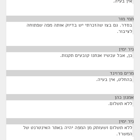
ין בעיה.
י מור
¶
סדר. גם בצו שהזכרתי יש בדיוק אותה מפה שפתוחה
ציבור.
ר ימין
¶
ן, אבל עכשיו אנחנו קובעים תקנות.
ים פרוינד
¶
החלט, אין בעיה.
נון כהן
¶
לא תשלום.
ר ימין
¶
לא תשלום ושעותק מן המפה יהיה באתר האינטרנט של
משרד.