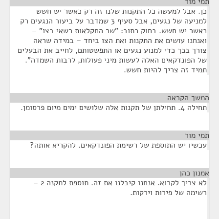
י מור
¶
ן. אבל למעשה כל התקנות שלנו זה רק כאשר יש חשש
למניעה של נגעים, אבל סעיף 3 שמדבר על ביעור הנגעים רק
אשר יש חשש. בחוק כתוב: "שר החקלאות רשאי בצו" –
אנחנו עושים את התקנות ואת הצו ביחד – במידה שראה
ורך בכך כדי למנוע נגעים או התפשטותם, לחייב את הבעלים
ל הפונדקאים האלה לעשות מיני פעולות, לרבות השמדה".
מיד זה צריך להיות חשש.
שך הקראה
¶
 תחילתן של תקנות אלה שלושים ימים מיום פרסומן.
י מור
¶
כשיו יש התוספת של רשימת הפונדקאים. להקריא אותה?
נון כהן
¶
לא צריך לקרוא. אנחנו קיבלנו את זה. תוספת לתקנה 2 –
שימה של פירות וירקות.