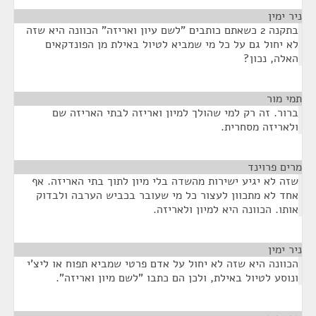
ר ימין
¶
בתקנה 2 כשאתם כותבים "לשם עיון ואריזה" הכוונה היא שזה
א יחול גם על כל מי שמביא לטיול באילת מן הפונדקאים
אלה, נכון?
י מור
¶
רור. זה רק למי שהולך למיון ואריזה לבתי האריזה שם
לאריזה מסחרית.
ים פרוינד
¶
זה לא יגיע ישירות מהשדה בלי מיון לתוך בתי האריזה. אף
חד לא מתכוון לעצור כל מי שעובר בכביש הערבה ולבדוק
ותו. הכוונה היא למיון ולאריזה.
ר ימין
¶
כוונה היא שזה לא יחול על אדם פרטי שמביא תפוח או ליצ'י
נוסע לטיול באילת, ולכן הם כתבו "לשם מיון ואריזה".