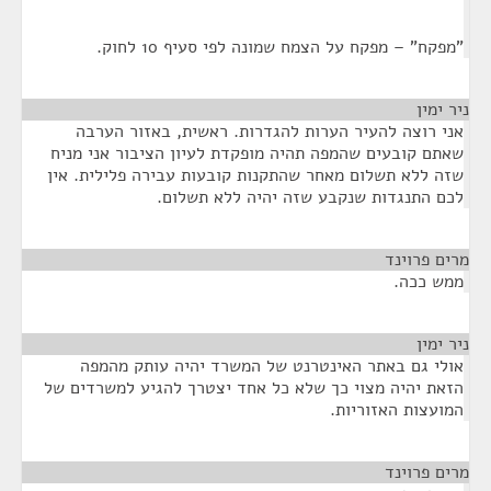
מפקח" – מפקח על הצמח שמונה לפי סעיף 10 לחוק.
ר ימין
¶
ני רוצה להעיר הערות להגדרות. ראשית, באזור הערבה
אתם קובעים שהמפה תהיה מופקדת לעיון הציבור אני מניח
זה ללא תשלום מאחר שהתקנות קובעות עבירה פלילית. אין
כם התנגדות שנקבע שזה יהיה ללא תשלום.
ים פרוינד
¶
מש ככה.
ר ימין
¶
ולי גם באתר האינטרנט של המשרד יהיה עותק מהמפה
זאת יהיה מצוי כך שלא כל אחד יצטרך להגיע למשרדים של
מועצות האזוריות.
ים פרוינד
¶