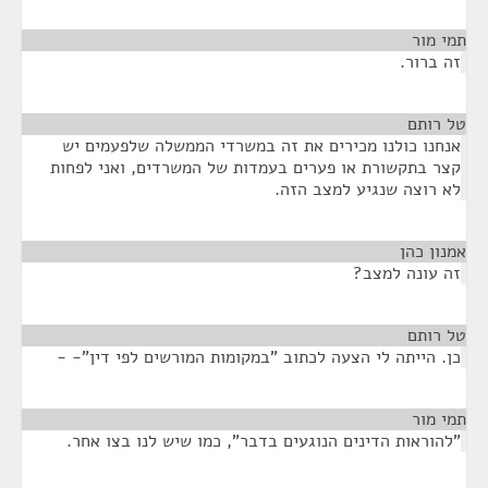
י מור
¶
ה ברור.
 רותם
¶
נחנו כולנו מכירים את זה במשרדי הממשלה שלפעמים יש
צר בתקשורת או פערים בעמדות של המשרדים, ואני לפחות
א רוצה שנגיע למצב הזה.
נון כהן
¶
ה עונה למצב?
 רותם
¶
ן. הייתה לי הצעה לכתוב "במקומות המורשים לפי דין"- -
י מור
¶
להוראות הדינים הנוגעים בדבר", כמו שיש לנו בצו אחר.