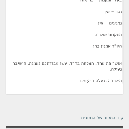
עד התקנות – פה אחד
גד – אין
מנעים – אין
תקנות אושרו.
יו"ר אמנון כהן
ושר פה אחד. הצלחה בדרך. עשו עבודתכם נאמנה. הישיבה
עולה.
שיבה ננעלה ב-12:15
ד המקור של הנתונים