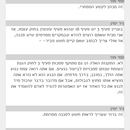
י מור
¶
ה מכוון לקטע המסחרי.
ר ימין
¶
בעניין סעיף 3 יש סעיף 16 שהוא סעיף עונשין בחוק עצמו, אז
ני מניח שאתם רוצים לוודא שבמקרים מסוימים שיש סכנה,
ז אולי צריך לכתוב שאם קיים חשש סביר- -
י מור
¶
לא. התקנות האלה הן גם מתוקף סמכות סעיף 3 לחוק הגנת
צומח שנותן סמכויות לביעור נגעים. אם אתה רואה צמח נגוע
תה הולך, כמובן, בדרך מדתית: אם הנגע הוא לא נורא אתה
וציא אותו מחוץ לגבולות, אבל אם מדובר בדבר שיכול מיד
נגע את כל האזור אז יש האפשרות להגיד לאדם להשמיד את
ה.
ר ימין
¶
ה ברור שצריך לראות חשש לסכנה מסוימת.