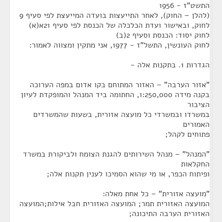
שט"ז - 1956
(להלן – החוק), לאחר התייעצות בועדה המייעצת לפי סעיף 9
לחוק, ובאישור ועדת הכלכלה של הכנסת לפי סעיף 21א(א)
וק יסוד: הכנסת וסעיף 2(ב)
וק העונשין, התשל"ז - 1977, אני מתקין ומצווה לאמור:
רות 1. בתקנות אלה -
אזור הערבה" – האזור המתוחם בקו אדום במפה הערוכה
בקנה מידה 1:250,000, החתומה ביד המנהל והמופקדת לעיון
ציבור
משרדו ובמשרדי כל מועצה אזורית, בשעות שהמשרדים
אמורים
תוחים לקהל;
המנהל" – מנהל השירותים להגנת הצומח ולביקורת במשרד
חקלאות
פיתוח הכפר, או מי שהוא הסמיכו לענין תקנות אלה;
מועצה אזורית" – כל אחת מאלה:
מועצה האזורית תמר; המועצה האזורית חבל אילות;המועצה
אזורית הערבה התיכונה;