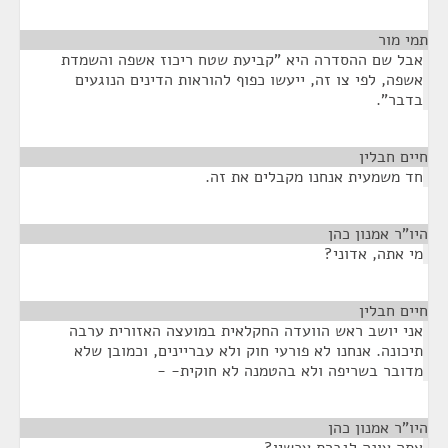
י מור
¶
בל שם ההסדרה היא "קביעת שטח ריכוז אשפה והשמדת
שפה, לפי צו זה, ייעשו כפוף להוראות הדינים הנוגעים
דבר".
ים חבלין
¶
ד משמעית אנחנו מקבלים את זה.
ו"ר אמנון כהן
¶
י אתה, אדוני?
ים חבלין
¶
ני יושב ראש הוועדה החקלאית במועצה האזורית ערבה
יכונה. אנחנו לא פורעי חוק ולא עבריינים, וכמובן שלא
דובר בשריפה ולא בהטמנה לא חוקית- -
ו"ר אמנון כהן
¶