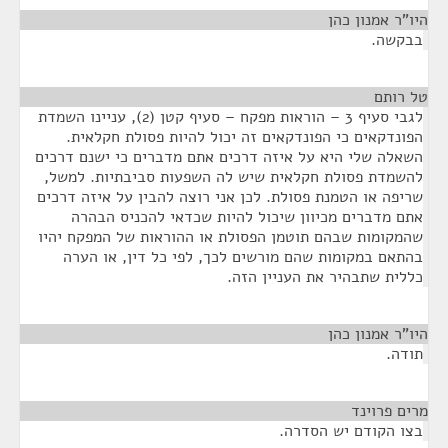
ו"ר אמנון כהן
¶
בקשה.
 רותם
¶
לגבי סעיף 3 – הוראות מפקח – סעיף קטן (2), עניינו השמדת
פונדקאים כי הפונדקאים זה יכול להיות פסולת חקלאית.
שאלה שלי היא על איזה דרכים אתם מדברים כי ישנם דרכים
השמדת פסולת חקלאית שיש לה השפעות סביבתיות. למשל,
ריפה או הטמנת פסולת. לכן אני רוצה להבין על איזה דרכים
תם מדברים מכיוון שיכול להיות שכדאי להכניס הבהרה
המקומות שבהם תוטמן הפסולת או ההוראות של המפקח יהיו
התאם במקומות שהם מורשים לכך, לפי כל דין, או הערה
ללית שתבהיר את העניין הזה.
ו"ר אמנון כהן
¶
ודה.
ים פרוינד
¶
צו הקודם יש הסדרה.