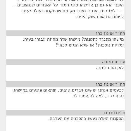
יפני הוא גם כן איזשהו סוגי הסגר על האזורים שנחשבים -
 - למזיקים. אנחנו מאוד מקווים שהתקנות האלה יעזרו
פתוח גם את השוק היפני.
ו"ר אמנון כהן
¶
ישהו מתנגד לתקנות? מישהו שזה מהווה עבורו בעיה,
לויות נוספות? או שלא הגיעו לכאן?
דית חנוכה
¶
א, הם הוזמנו.
ו"ר אמנון כהן
¶
פעמים אנחנו עושים דברים טובים, ופתאום פוגעים במישהו,
הוא יגיד, למה לא אמרו לי.
ים פרוינד
¶
תקנות האלה נעשו בהסכמה עם הערבה.