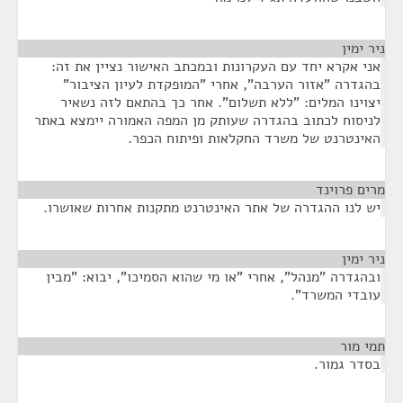
ר ימין
¶
ני אקרא יחד עם העקרונות ובמכתב האישור נציין את זה:
הגדרה "אזור הערבה", אחרי "המופקדת לעיון הציבור"
צוינו המלים: "ללא תשלום". אחר כך בהתאם לזה נשאיר
ניסוח לכתוב בהגדרה שעותק מן המפה האמורה יימצא באתר
אינטרנט של משרד החקלאות ופיתוח הכפר.
ים פרוינד
¶
ש לנו ההגדרה של אתר האינטרנט מתקנות אחרות שאושרו.
ר ימין
¶
בהגדרה "מנהל", אחרי "או מי שהוא הסמיכו", יבוא: "מבין
ובדי המשרד".
י מור
¶
סדר גמור.