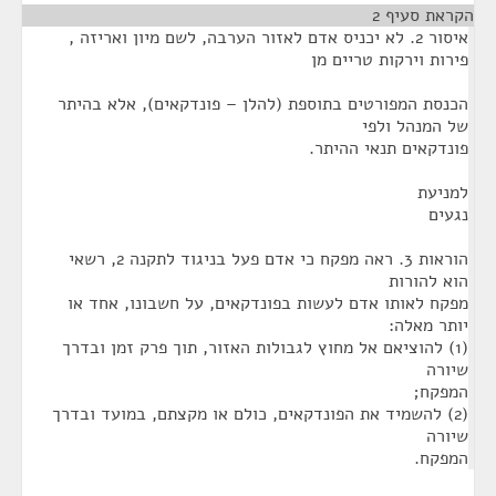
ראת סעיף 2
¶
איסור 2. לא יכניס אדם לאזור הערבה, לשם מיון ואריזה ,
ירות וירקות טריים מן
כנסת המפורטים בתוספת (להלן – פונדקאים), אלא בהיתר
ל המנהל ולפי
ונדקאים תנאי ההיתר.
מניעת
געים
הוראות 3. ראה מפקח כי אדם פעל בניגוד לתקנה 2, רשאי
וא להורות
פקח לאותו אדם לעשות בפונדקאים, על חשבונו, אחד או
ותר מאלה:
(1) להוציאם אל מחוץ לגבולות האזור, תוך פרק זמן ובדרך
יורה
מפקח;
(2) להשמיד את הפונדקאים, כולם או מקצתם, במועד ובדרך
יורה
מפקח.