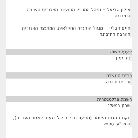
ילון גדיאל – מנהל המו"פ, המועצה האזורית הערבה
תיכונה
יים חבלין – מנהל הוועדה החקלאית, המועצה האזורית
ערבה התיכונה
עוץ משפטי
¶
יר ימין
זת הוועדה
¶
ידית חנוכה
מת פרלמנטרית
¶
רון רפאלי
קנות הגנת הצומח (מניעת חדירה של נגעים לאזור הערבה),
ש"ע-2009