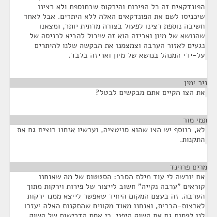
פונדקאים זה כל הפירות והירקות שבתוספת ולא רצינו
יכניסו לשם את הפונדקאים האלה ללא היתרים. אבל לאחר
שיבה נוספת רצינו לפעול בצורה מדתית יותר, ומצאנו
הנושא של מיון ואריזה הוא זה שיכול להביא לכניסה של
געים לאזור הערבה וצמצמנו את הבקשה שלנו להיתרים
ל-ידי המנהל בנושא של מיון ואריזה בלבד.
ר ימין
¶
ת הצו הקיים אתם מבקשים לבטל?
י מור
¶
א, בנוסף יש הצו שהוא סניטציה, ועכשיו אנחנו רוצים גם את
תקנות.
ים פרוינד
¶
ם יורשה לי עוד מילת הסבר: הסטטוס של מה שאנחנו
וראים "ערבה נקייה" חשוב לייצור של פירות וירקות מתוך
ערבה. זה בעצם המקום היחיד שאפשר לייצא ממנו ירקות
ארצות-הברית, ואנחנו מאוד מקווים שהתקנות האלה יעזרו
נו לפתוח גם את השוק היפני, כי אחת הדרישות של השוק