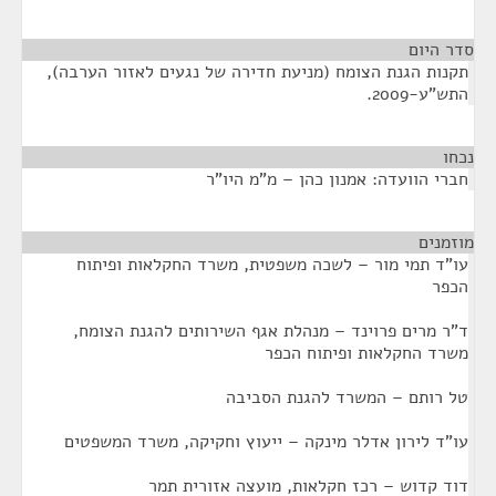
ר היום
קנות הגנת הצומח (מניעת חדירה של נגעים לאזור הערבה),
ש"ע-2009.
חו
¶
ברי הוועדה: אמנון כהן – מ"מ היו"ר
זמנים
¶
ו"ד תמי מור – לשכה משפטית, משרד החקלאות ופיתוח
כפר
"ר מרים פרוינד – מנהלת אגף השירותים להגנת הצומח,
שרד החקלאות ופיתוח הכפר
ל רותם – המשרד להגנת הסביבה
ו"ד לירון אדלר מינקה – ייעוץ וחקיקה, משרד המשפטים
וד קדוש – רכז חקלאות, מועצה אזורית תמר