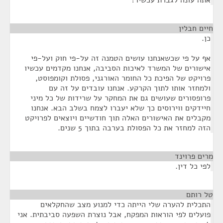
תה עונה לגברת עכשיו?
ים חבלין
¶
ן.
ף על פי שכשאנחנו עושים הטמנה זה על-פי חוק ועל-פי
ישורים של המשרד לאיכות הסביבה, אנחנו מקדמים עכשיו
רויקט של הפיכת כל החומר האורגני, פסולת וקומפוסט,
למחזר אותו לתוך הקרקע. אנחנו עובדים על זה עם
רופסורים שעושים גם את המחקר על שרידות של כל מיני
יידקים ווירוסים כך שלא יעברו לצמח בשלב הבא. אנחנו
קבלים את האישורים האלה תוך חודשיים ויוצאים לפרויקט
זה למחזר את כל הפסולת בערבה בתוך 5 שנים.
ים פרוינד
¶
פי כל דין.
 רותם
¶
תכלית להערה שלי הייתה כדי למנוע מצב שהחקלאים
ועלים לפי הוראות המפקח, אבל נוצרת השפעה סביבתית. אני