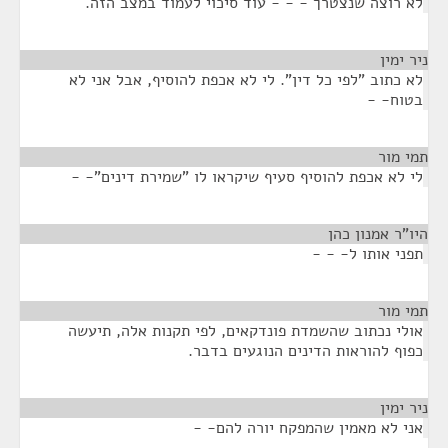
א רוצה שנצטרך - - - עוד סיכוי לעמוד במצב הזה.
ר ימין
¶
א כתוב "לפי כל דין". לי לא אכפת להוסיף, אבל אני לא
טוח- -
י מור
¶
י לא אכפת להוסיף סעיף שיקראו לו "שמירת דינים"- -
ו"ר אמנון כהן
¶
פני אותו ל- - -
י מור
¶
ולי נכתוב שהשמדת פונדקאים, לפי תקנות אלה, תיעשה
פוף להוראות הדינים הנוגעים בדבר.
ר ימין
¶
ני לא מאמין שהמפקח יורה להם- -