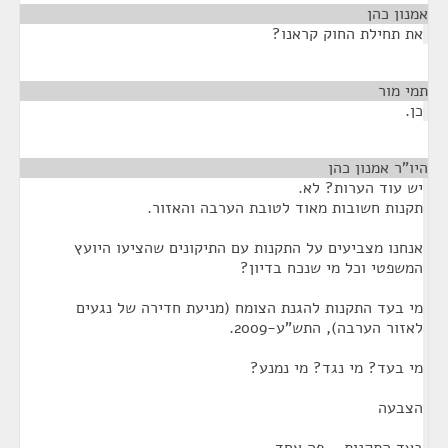
נון כהן
¶
ת תחילת החוק קראנו?
י מור
¶
ן.
ו"ר אמנון כהן
¶
ש עוד הערות? לא.
קנות חשובות מאוד לטובת הערבה והאזור.
נחנו מצביעים על התקנות עם התיקונים שהציעו היועץ
משפטי וכל מי שנכח בדיון?
י בעד התקנות להגנת הצומח (מניעת חדירה של נגעים
אזור הערבה), התש"ע-2009.
י בעד? מי נגד? מי נמנע?
צבעה