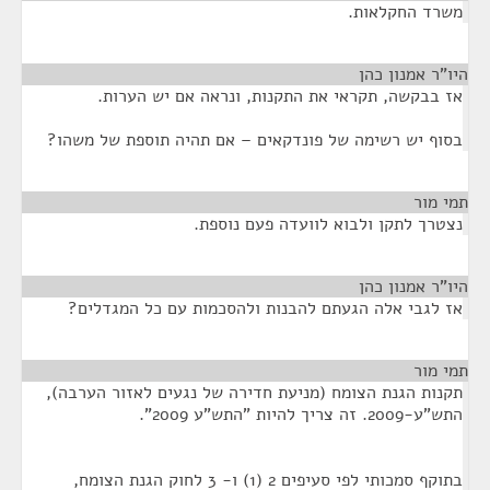
שרד החקלאות.
ו"ר אמנון כהן
¶
ז בבקשה, תקראי את התקנות, ונראה אם יש הערות.
סוף יש רשימה של פונדקאים – אם תהיה תוספת של משהו?
י מור
¶
צטרך לתקן ולבוא לוועדה פעם נוספת.
ו"ר אמנון כהן
¶
ז לגבי אלה הגעתם להבנות ולהסכמות עם כל המגדלים?
י מור
¶
קנות הגנת הצומח (מניעת חדירה של נגעים לאזור הערבה),
-2009. זה צריך להיות "התש"ע 2009".
בתוקף סמכותי לפי סעיפים 2 (1) ו- 3 לחוק הגנת הצומח,