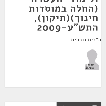
(החלה במוסדות
חינוך)(תיקון),
התש"ע-2009
ח"כים נוכחים
זבולון
אורלב