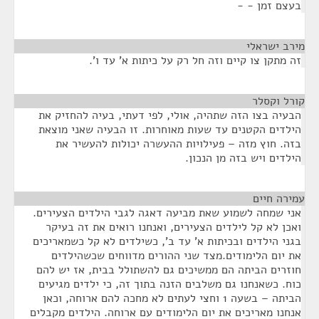
בעצם זמן - -
מירב ישראלי
¶
זה מתקן צו קיים וזה חל רק על כיתות א' עד ו'.
קורל וקסלר
¶
הבעיה בצו הזה שתהיה, אולי, לפי דעתי, בעיה להחזיק את
הילדים הקטנים עד שעות מאוחרות. זו הבעיה שאני מוצאת
בזה. חוץ מזה – פעילויות ההעשרה יכולות להעשיר את
הילדים ויש בזה מן הנכון.
עמירה חיים
¶
אני שמחה לשמוע שאת מביעה דאגה לגבי הילדים הצעירים.
ואכן לא קל לילדים הצעירים, ואנחנו רואים את זה בעיקר
בגני הילדים ובכיתות א' עד ב', כשילדים לא קל כשמאריכים
את יום הלימודים.מצד שני ההורים מדווחים שכשהילדים
חוזרים הביתה הם ממשיכים גם להשתולל בבית, אז יש להם
כוח. כשאנחנו גם משלבים הזנה בתוך זה, כי ילדים מגיעים
הביתה – בשעה 1 וחצי לעתים לא מחכה להם ארוחה, וכאן
אנחנו מאריכים את יום הלימודים עם ארוחה. הילדים מקבלים