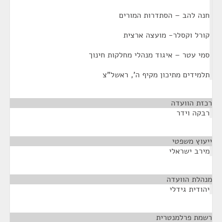
חנה להב – הסתדרות המורים
קורל וקסלר- מועצה ארצית
סמי עטר – איגוד מנהלי מחלקות חינוך
תלמידים מתיכון מקיף ה', ראשל"צ
רכזת הוועדה
¶
רבקה וידר
ייעוץ משפטי
¶
מירב ישראלי
מנהלת הוועדה
¶
יהודית גידלי
רשמת פרלמנטרית
¶