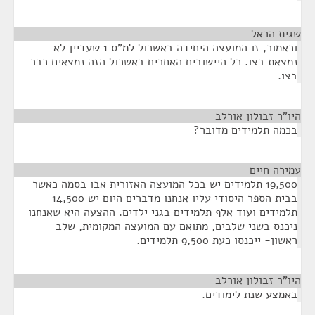
שגית הראל
¶
וכאמור, זו המועצה היחידה באשכול למ"ס 1 שעדיין לא
נמצאת בצו. כל היישובים האחרים באשכול הזה נמצאים כבר
בצו.
היו"ר זבולון אורלב
¶
בכמה תלמידים מדובר?
עמירה חיים
¶
19,500 תלמידים יש בכל המועצה האזורית אבו בסמה כאשר
בבית הספר היסודי עליו אנחנו מדברים היום יש 14,500
תלמידים ועוד אלף תלמידים בגני ילדים. ההצעה היא שאנחנו
ניכנס בשני שלבים, מתואם עם המועצה המקומית, שלב
ראשון- ייכנסו כעת 9,500 תלמידים.
היו"ר זבולון אורלב
¶
באמצע שנת לימודים.