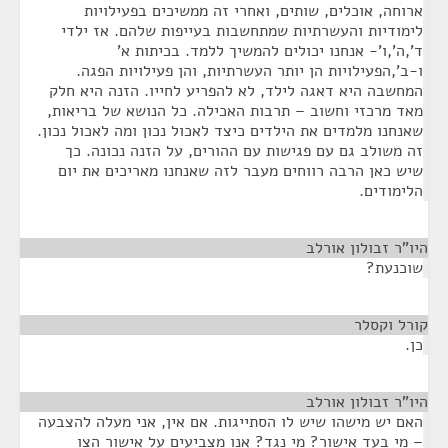
ארוחה, אוכלים, שותים, ואחרי זה ממשיכים בפעילויות
לימודיות והעשרתיות שמתחשבות בעייפות שלהם. אז ילדי
ד',ה',ו'- אנחנו יכולים להמשיך ללמד. בכיתות א'
ו-ב',הפעילויות הן יותר העשרתיות, והן פעילויות הפגה.
המחשבה היא דאגה לילד, לא להפריע לחייו. הזנה היא חלק
מאד מרכזי וחשוב – תרבות האכילה. כל הנושא של בריאות,
שאנחנו מלמדים את הילדים כיצד לאכול נכון ומה לאכול נכון.
זה משולב גם עם פגישות עם ההורים, על הזנה נכונה. כך
שיש כאן הרבה רווחים מעבר לזה שאנחנו מאריכים את יום
הלימודים.
היו"ר זבולון אורלב
¶
שוכנעת?
קורל וקסלר
¶
כן.
היו"ר זבולון אורלב
¶
האם יש מישהו שיש לו הסתייגות. אם אין, אני מעלה להצבעה
– מי בעד אישור? מי נגד? אנו מצביעים על אישור הצו