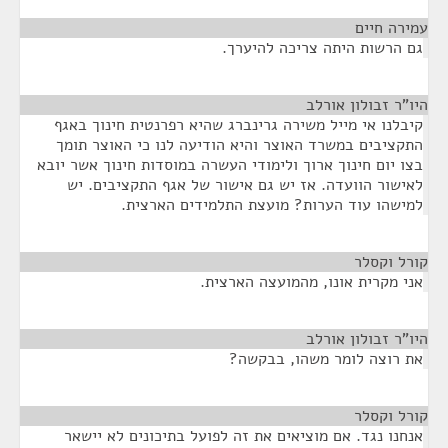
עמירה חיים
¶
גם הרשות היתה צריכה להיערך.
היו"ר זבולון אורלב
¶
קיבלנו אי מייל משירה גרינברג שהיא רפרנטית חינוך באגף
התקציבים במשרד האוצר והיא הודיעה לנו כי האוצר תומך
בצו יום חינוך ארוך ולימודי העשרה במוסדות חינוך אשר יובא
לאישור הוועדה. אז יש גם אישור של אגף התקציבים. יש
למישהו עוד הערות? מועצת התלמידים הארצית.
קורל וקסלר
¶
אני מקרית אונו, מהמועצה הארצית.
היו"ר זבולון אורלב
¶
את רוצה לומר משהו, בבקשה?
קורל וקסלר
¶
אנחנו נגד. אם מוציאים את זה לפועל בתיכונים לא יישאר