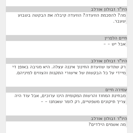
היו"ר זבולון אורלב
¶
מה? להסכמת הוועדה? הוועדה קיבלה את הבקשה בשבוע
שעבר.
חיים הלפרין
¶
אבל יש - -
היו"ר זבולון אורלב
¶
רק שתדעו שוועדת החינוך איננה עצלה. היא מגיבה באופן די
מיידי על כל הבקשות של אישורי התקנות והצווים למיניהם.
עמירה חיים
¶
מבחינת המחוז והרשות המקומית הינו ערוכים, אבל עוד היה
צריך תיקונים משפטיים, רק לומר שאנחנו - -
היו"ר זבולון אורלב
¶
מה אשמים הילדים?