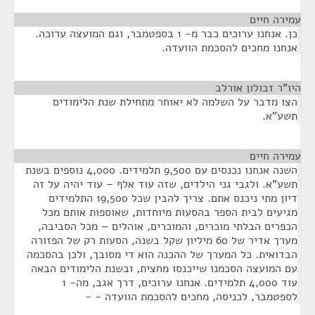
עמירה חיים
¶
כן. אנחנו ערוכים כבר מ- 1 בספטמבר, וגם המועצה ערוכה.
אנחנו מחכים להסכמת הוועדה.
היו"ר זבולון אורלב
¶
הצו מדבר על השלמה לא יאוחר מתחילת שנת הלימודים
תשע"א.
עמירה חיים
¶
השנה אנחנו נכנסים עם 9,500 תלמידים. 4,000 נוספים בשנת
תשע"א. ולגבי גני הילדים, שזה עוד אלף – עוד יהיה על זה
דיון מתי ניכנס אתם. צריך להבין שכל 19,500 התלמידים
מגיעים לבית הספר בהסעות מיוחדות, שאוספות אותם מכל
הכפרים הבלתי מוכרים, והמוכרים, אוהלים – מכל הסביבה,
מערך אדיר של 60 מיליון שקל בשנה, הסעות רק של הפזורה
הבדואית. כל המערך של ההכנה הוא די מסובך, ולכן בהסכמה
עם המועצה הסכמנו שייכנסו מחצית, ובשנת הלימודים הבאה
עוד 4,000 תלמידים. אנחנו ערוכים, דרך אגב, מה- 1
לספטמבר, לכניסה, מחכים להסכמת הוועדה - -