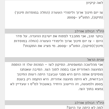
לאה קיקיון
צו יום חינוך ארוך ולימודי העשרה (החלה במוסדות חינוך)
(תיקון), התש"ע -2009
היו"ר זבולון אורלב
¶
בוקר טוב, אני מתכבד לפתוח את ישיבת הוועדה. על סדר
היום - צו יום חינוך ארוך ולימודי העשרה (החלה במוסדות
חינוך)(תיקון), התש"ע -2009. מי מציג את התקנות?
שנית הראל
¶
אני מהלשכה המשפטית. התיקון לצו – המהות שלו זו הוספת
המועצה האזורית אבו בסמה לתוך הצו. הסיבה שאנחנו
מוסיפים אותה היום היא מפני שבעבר היתה רשות החינוך
הבדואית, לא היתה מועצה אזורית. היא הוקמה רק בשנת
2005 ולמעשה, זה היישוב היחיד באשכול למ"ס 1 שעדיין לא
נמצא בתוך הצו.
היו"ר זבולון אורלב
¶
למה לא היתה עד היום?