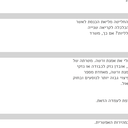
קר טוב, אני פותח את הישיבה. ב-17 באוקטובר 2009 החליטה מליאת הכנסת לאשר
כלכלה לקריאה שנייה
לליות? אם כך, משרד
198 ואימץ לחוק הישראלי את אמנת ורשה. מטרתה של
 אובדן נזק לכבודה או נזקי
מה בשנת 1999 מתקנת את אמנת ורשה, מאחדת מספר
צוי גבוה יותר לנוסעים ובחוק
ול.
פת לעמדה הזאת.
מהירות האפשרית.