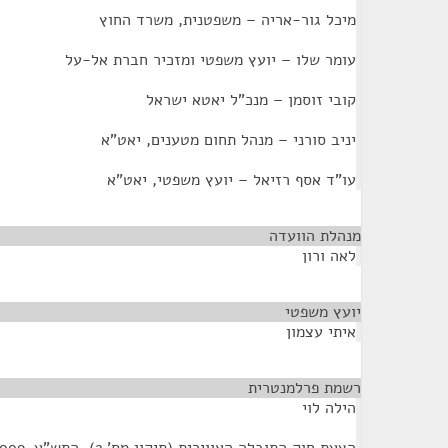
מיכל גור-אריה – משפטנית, משרד החוץ
עומר שלו – יועץ משפטי ומזכיר חברת אל-על
קובי זוסמן – מנכ"ל יאטא ישראל
יניב סורני – מנהל תחום מטענים, יאט"א
עו"ד אסף רזיאל – יועץ משפטי, יאט"א
מנהלת הוועדה
¶
לאה ורון
יועץ משפטי
¶
איתי עצמון
רשמת פרלמנטרית
¶
הילה לוי