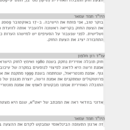
הצעת חוק התובלה האווירית (תיקון מס' 2), התש"ע-2009
היו"ר חמד עמאר
¶
בו
את הצעת החוק בקריאה ראשונה ולהעביר אותה לוועדת ה
ושלישית. לפני שנעבור על הסעיפים יש למישהו הערות כ
התחבורה יציג את הצעת החוק.
עו"ד רון חלפון
¶
חוק תובלה אווירית נחקק בשנת 0
אמנת ורשה היא לדאוג לפיצוי לנוסעים במקרה של עיכוב,
גוף. אמנת מונטריאול, שנחת
פרוטוקולים שמתקנים את אמנת ורשה, יוצרת מנגנון של פי
התובלה האווירית אנחנו מבקשים לאמץ את אמנת מונטריא
אדוני בוודאי ראה את המכתב של יאט"א, שגם היא מצטר
היו"ר חמד עמאר
¶
זה ארגון התעופה הבינלאומי שמבקש לקדם את ההצעה ב