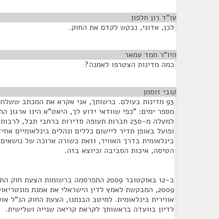
עו"ד רון חלפון
¶
לכן, אדוני, נבקש לקדם את החוק.
היו"ר חמד עמאר
¶
כמה מדינות הצטרפו לאמנה?
קובי זוסמן
¶
93 מדינות בעולם. ברשותך, אני אקרא את המכתב ששלחת
מספר ימים: "כפי שוודאי ידוע לך, היאט"א הינו ארגון ה
למעלה מ-230 חברות תעופה סדירות ברחבי תבל, ל
ופועל באופן תדיר ליישום כללים ונהלים בינלאומיים אחי
בינלאומית בדרך האוויר, וזאת בשורה ארוכה של נושאים 
הטיסה, איכות הסביבה וכיוצא בזה.
2009, המבקשת לאמץ לדין הישראלי את אמנת מונטריא
אווירית בינלאומית. למיטב הבנתנו, הצעת החוק הנ"ל א
לדיון בוועדה בראשותך לקראת קריאה שנייה ושלישית.