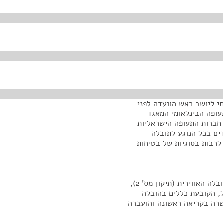
י ליושב ראש הוועדה לפני
תעופה הבינלאומי המאגד
רבות חברות התעופה הישראליות
דים בכל הנוגע לתובלה
לרבות בסוגיות של בטיחות
ב-12 באוקטובר 2009 התפרסמה ברשומות הצעת חוק התובלה האווירית (תיקון מס' 2),
ול, הקובעת כללים בהובלה
ושרה בקריאה ראשונה והועברה