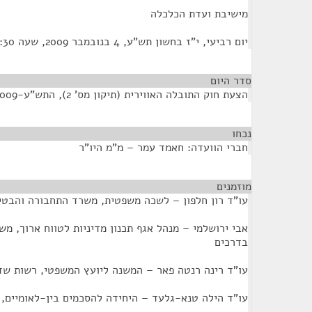
מישיבת ועדת הכלכלה
יום רביעי, י"ז בחשון תש"ע, 4 בנובמבר 2009, שעה 09:30
סדר היום
הצעת חוק התובלה האווירית (תיקון מס' 2), התש"ע-2009
נכחו
¶
חברי הוועדה: חאמד עמר – מ"מ היו"ר
מוזמנים
¶
עו"ד רון חלפון – לשכה משפטית, משרד התחבורה והבטי
אבי ירושלמי – מנהל אגף תכנון מדיניות לטווח ארוך, מ
בדרכים
עו"ד רינה רנטה פאר – המשנה ליועץ המשפטי, רשות שד
עו"ד הילה טנא-גלעד – היחידה להסכמים בין-לאומיים,