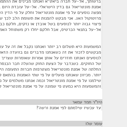
ברשותך, אל-על חברה ביאט"א ואנחנו מבינים את ההתפ
אמנת מונטריאול גם בדין הישראלי. אל-על עובדת היום 
מפצה נוסעים על פי אמנת מונטריאול וחלק על פי הדין הק
פרוטוקול האג. אני מבקש להפנות את תשומת הלב לכך שא
פיצוי גבוה יותר לנוסעים בשל אובדן או נזקים, חלקם כבר
אל-על בתנאי הכרטיס, אבל חלקם יחלו רק משתוחל האמ
המשמעות היא תשלום רב יותר ואנחנו נקבל את זה על עצמ
מבקשים לזכור את זה כשאנחנו מדברים גם בוועדה הזאת 
לנוסעים ואנחנו חוזרים על אותן אמרות שאומרות שצריך 
של החוקים. כשנדבר על הצעת החוק שהעלה חבר הכנסת 
החלתה של אמנת מונטריאול מצטרפות חברות התעופה היש
יותר. מכיוון שאנחנו פועלים על פי שתי האמנות בהתאם ל
שילמנו על פי אמנת מונטריאול וכמה אנחנו משלמים על פ
והמשמעות היא כמעט פי שמונה על פי אמנת מונטריאול ל
היו"ר חמד עמאר
¶
עד עכשיו שילמתם לפי אמנת ורשה?
עומר שלו
¶