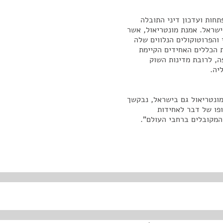
חות ועדכון דיני התובלה
ישראל. אמנת מונטריאול, אשר
ה משנת 1929 על כל תיקוני והפרוטוקולים הנלווים שלה
נועדה לעדכן מערכת הכללים האחידים הקיימת
ה, לרובת מדינות השוק
יה.
מונטריאול גם בישראל, נבקשך
פו של דבר לאחידות
המקובלים ברחבי העולם".