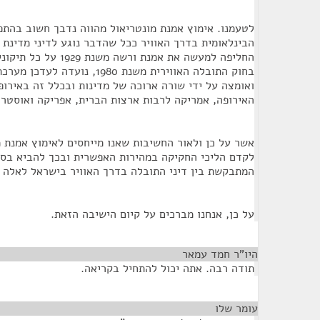
לטעמנו. אימוץ אמנת מונטריאול מהווה נדבך חשוב בהתפת
הבינלאומית בדרך האוויר ככל שהדבר נוגע לדיני מדינת 
החליפה למעשה את אמנת ורש
בחוק התובלה האווירית משנת 1980, 
ואומצה על ידי שורה ארוכה של מדינות ובכלל זה באירופ
האירופה, אמריקה לרבות ארצות הברית, אפריקה ואוסטרל
אשר על כן ולאור החשיבות שאנו מייחסים לאימוץ אמנת 
לקדם הליכי החקיקה במהירות האפשרית ובכך להביא בסו
המתבקשת בין דיני התובלה בדרך האוויר בישראל לאלה 
על כן, אנחנו מברכים על קיום הישיבה הזאת.
היו"ר חמד עמאר
¶
תודה רבה. אתה יכול להתחיל בקריאה.
עומר שלו
¶